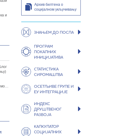
лази
Архив билтена о
социјалном укључивању
ка и
ЗНАЊЕМ ДО ПОСЛА
ПРОГРАМ
ЛОКАЛНИХ
ИНИЦИЈАТИВА
Блог
СТАТИСТИКА
ању)
СИРОМАШТВА
ОСЕТЉИВЕ ГРУПЕ И
димо…
ЕУ ИНТЕГРАЦИЈЕ
ИНДЕКС
ДРУШТВЕНОГ
РАЗВОЈА
КАЛКУЛАТОР
и
СОЦИЈАЛНИХ