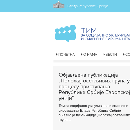
Влада Републике Србије
ПОЧЕТНА
О НАМА
ВЕСТИ
С
Објављена публикација
„Положај осетљивих група у
процесу приступања
Републике Србије Европској
унији“
Тим за социјално укључивање и смањење
сиромаштва Владе Републике Србије
објавио је публикацију „Положај осетљиви
група…