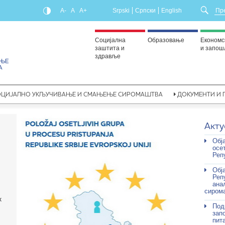
A-
A
A+
Srpski
Српски
English
Социјална
Образовање
Економс
заштита и
и запо
здравље
ОЦИЈАЛНО УКЉУЧИВАЊЕ И СМАЊЕЊЕ СИРОМАШТВА
ДОКУМЕНТИ И 
Акту
Обј
осе
Реп
Обј
Реп
ана
сирома
х
Под
зап
пит