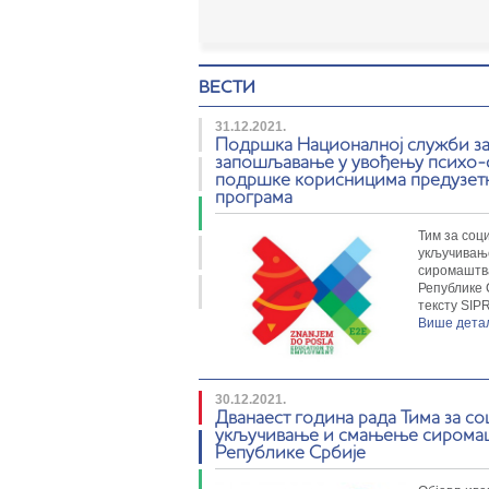
Објављена монографија
ВЕСТИ
„SILC у Републици Србији:
Методолошки оквир и
31.12.2021.
анализа изабраних
Подршка Националној служби з
запошљавање у увођењу психо-
показатеља сиромаштва и
подршке корисницима предузет
неједнакости”
програма
Монографија се бави једном од
најзначајнијихих друштвених тема,
Тим за соц
односно праћењем кретања сиромаштва...
укључивањ
сиромаштв
Републике 
тексту SIP
Више дет
Подршка SIPRU
Министарству за рад,
запошљавање, борачка и
30.12.2021.
Дванаест година рада Тима за со
социјална питања у развоју
укључивање и смањење сирома
НСКЗ у Србији
Републике Србије
Тим за социјално укључивање и смањење