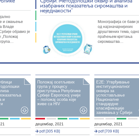
ублике
Србији: Методолошки оквир и анализа
изабраних показатеља сиромаштва и
неједнакости”
ијално
е и смањење
Монографија се бави ј
а Владе
од најзначајнијихих
Србије објавио је
друштвених тема, одн
у „Положај
праћењем кретања
 група…
сиромаштва…
ублици
Положај осетљивих
Е2Е: Утврђивање
тодолошки
група у процесу
институционалног
ализа
приступања Републике
оквира за
показатеља
Србије Европској унији
успостављање
а и
– положај особа које
Националне
ти
живе са HIV
стандардне
класификације
занимања у Србији
021
децембар, 2021
децембар, 2021
pdf [305 KB]
pdf [709 KB]