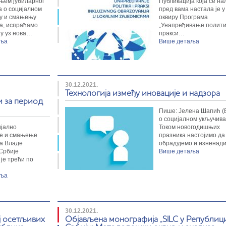
њем јубиларног
Публикација која се на
а о социјалном
пред вама настала је у
у и смањењу
оквиру Програма
а, испраћамо
„Унапређивање полити
ну уз нова…
пракси…
аља
Више детаља
30.12.2021.
Технологија између иновације и надзора
и за период
Пише: Јелена Шапић (
о социјалном укључив
ијално
Током новогодишњих
е и смањење
празника настојимо да
а Владе
обрадујемо и изнена
Србије
Више детаља
је трећи по
аља
30.12.2021.
ј осетљивих
Објављена монографија „SILC у Републиц