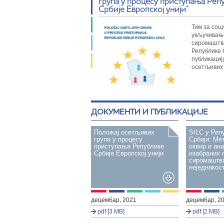
група у процесу приступања Реп
Србије Европској унији“
Тим за соц
укључивањ
сиромаштв
Републике 
публикациј
осетљивих
ДОКУМЕНТИ И ПУБЛИКАЦИЈЕ
Положај осетљивих
SILC у Реп
група у процесу
Србији: Ме
приступања Републике
оквир и ан
Србије Европској унији
изабраних 
сиромаштв
неједнакос
децембар, 2021
децембар, 2
pdf [3 MB]
pdf [2 MB]