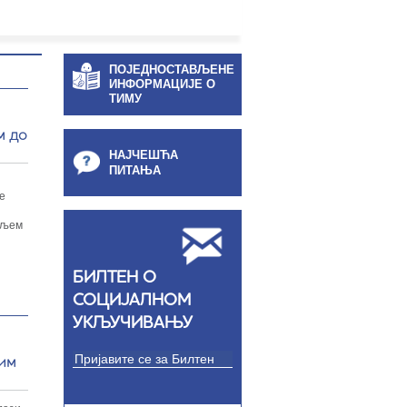
ПОЈЕДНОСТАВЉЕНЕ
ИНФОРМАЦИЈЕ О
ТИМУ
м до
НАЈЧЕШЋА
ПИТАЊА
е
аљем
БИЛТЕН О
СОЦИЈАЛНОМ
УКЉУЧИВАЊУ
ним