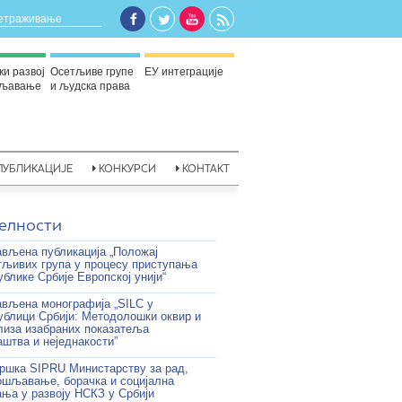
ки развој
Осетљиве групе
ЕУ интеграције
шљавање
и људска права
ПУБЛИКАЦИЈЕ
КОНКУРСИ
КОНТАКТ
елности
ављена публикација „Положај
тљивих група у процесу приступања
ублике Србије Европској унији“
ављена монографија „SILC у
ублици Србији: Методолошки оквир и
лиза изабраних показатеља
штва и неједнакости”
ршка SIPRU Министарству за рад,
ошљавање, борачка и социјална
ања у развоју НСКЗ у Србији