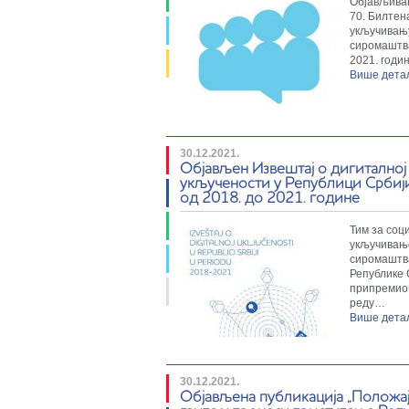
Објављива
сиромаштва је током претходних неколико
70. Билтен
година пружао континуирану експертску
укључивањ
подршку Министарству за рад,
сиромаштв
запошљавање...
2021. годи
Више дет
30.12.2021.
Објављен Извештај о дигиталној
укључености у Републици Србиј
од 2018. до 2021. године
Тим за соц
укључивањ
сиромаштв
Републике 
припремио 
реду…
Више дет
30.12.2021.
Објављена публикација „Положа