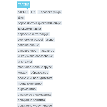
ТАГОВИ
SIPRU
ЕУ
Европска унија
блог
борба против дискриминације
дискриминација
европске интеграције
економски развој
жене
запошљавање
запошљивост
здравље
инклузивно образовање
инклузија
маргинализоване групе
млади
образовање
особе с инвалидитетом
предузетништво
сиромаштво
смањење сиромаштва
социјална заштита
социјално укључивање