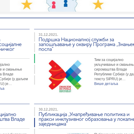
31.12.2021.
а
Подршка Националној служби за
социјалне
запошљавање у оквиру Програма „Знање
ничког
посла“
Тим за социјално
ијално
укључивање и смањењ
е и смањење
сиромаштва Владе
а Владе
Републике Србије (у д
Србије (у даљем
тексту SIPRU) је…
RU) је…
Више детаља
аља
30.12.2021.
цијално
Публикација „Унапређивање политика и
штва Владе
пракси инклузивног образовања у локал
заједницама”