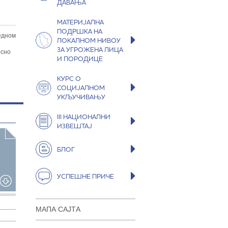
ДАВАЊА
МАТЕРИЈАЛНА
ПОДРШКА НА
едном
ЛОКАЛНОМ НИВОУ
ЗА УГРОЖЕНА ЛИЦА
осно
И ПОРОДИЦЕ
КУРС О
СОЦИЈАЛНОМ
УКЉУЧИВАЊУ
III НАЦИОНАЛНИ
ИЗВЕШТАЈ
БЛОГ
УСПЕШНЕ ПРИЧЕ
МАПА САЈТА