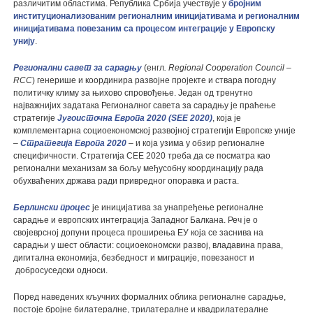
различитим областима. Република Србија учествује у
бројним
институционализованим регионалним иницијативама и регионалним
иницијативама повезаним са процесом интеграције у Европску
унију
.
Регионални савет за сарадњу
(енгл
.
Regional Cooperation Council –
RCC
) генерише и координира развојне пројекте и ствара погодну
политичку климу за њихово спровођење. Један од тренутно
најважнијих задатака Регионалног савета за сарадњу је праћење
стратегије
Југоисточна Европа 2020 (SEE 2020)
, која је
комплементарна социоекономској развојној стратегији Европске уније
–
Стратегија Европа 2020
– и која узима у обзир регионалне
специфичности. Стратегија СЕЕ 2020 треба да се посматра као
регионални механизам за бољу међусобну координацију рада
обухваћених држава ради привредног опоравка и раста.
Берлински процес
је иницијатива за унапређење регионалне
сарадње и европских интеграција Западног Балкана. Реч је о
својеврсној допуни процеса проширења ЕУ која се заснива на
сарадњи у шест области: социоекономски развој, владавина права,
дигитална економија, безбедност и миграције, повезаност и
добросуседски односи.
Поред наведених кључних формалних облика регионалне сарадње,
постоје бројне билатералне, трилатералне и квадрилатералне