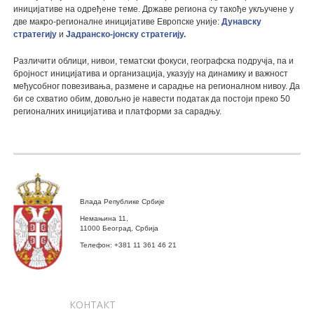
иницијативе на одређене теме. Државе региона су такође укључене у
две макро-регионалне иницијативе Европске уније:
Дунавску
стратегију
и
Јадранско-јонску стратегију.
Различити облици, нивои, тематски фокуси, географска подручја, па и
бројност иницијатива и организација, указују на динамику и важност
међусобног повезивања, размене и сарадње на регионалном нивоу. Да
би се схватио обим, довољно је навести податак да постоји преко 50
регионалних иницијатива и платформи за сарадњу.
Влада Републике Србије
Немањина 11,
11000 Београд, Србија
Телефон: +381 11 361 46 21
КОНТАКТ