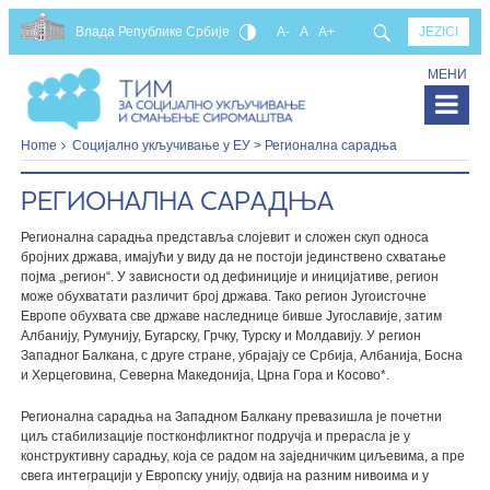
Влада Републике Србије
A-
A
A+
JEZICI
МЕНИ
Home
Социјално укључивање у ЕУ
> Регионална сарадња
РЕГИОНАЛНА САРАДЊА
Регионална сарадња представља слојевит и сложен скуп односа
бројних држава, имајући у виду да не постоји јединствено схватање
појма „регион“. У зависности од дефиниције и иницијативе, регион
може обухватати различит број држава. Тако регион Југоисточне
Европе обухвата све државе наследнице бивше Југославије, затим
Албанију, Румунију, Бугарску, Грчку, Турску и Молдавију. У регион
Западног Балкана, с друге стране, убрајају се Србија, Албанија, Босна
и Херцеговина, Северна Македонија, Црна Гора и Косово*.
Регионална сарадња на Западном Балкану превазишла је почетни
циљ стабилизације постконфликтног подручја и прерасла је у
конструктивну сарадњу, која се радом на заједничким циљевима, а пре
свега интеграцији у Европску унију, одвија на разним нивоима и у