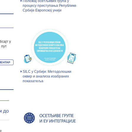
Положај осетљивих група у
процесу приступања Републике
Србије Европској унији
бсајт у
 пут
SILC у Србији: Методолошки
оквир и анализа изабраних
показатеља
м до
е