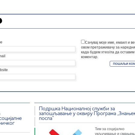
е
Сачувај моје име, емаил и ве
овом претраживачу за наредни
када будем хтео/ла да оставим
mail
коментар.
bsite
Подршка Националној служби за
а
запошљавање у оквиру Програма „Знање
социјалне
посла“
ничког
Тим за социјално
укључивање и смањењ