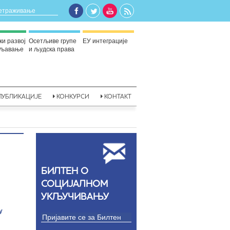
ки развој
Осетљиве групе
ЕУ интеграције
шљавање
и људска права
ПУБЛИКАЦИЈЕ
КОНКУРСИ
КОНТАКТ
БИЛТЕН О
СОЦИЈАЛНОМ
УКЉУЧИВАЊУ
у