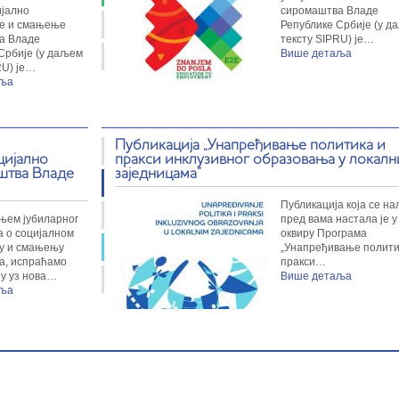
ијално
сиромаштва Владе
е и смањење
Републике Србије (у д
а Владе
тексту SIPRU) је…
Србије (у даљем
Више детаља
RU) је…
аља
Публикација „Унапређивање политика и
цијално
пракси инклузивног образовања у локал
штва Владе
заједницама”
Публикација која се на
њем јубиларног
пред вама настала је у
а о социјалном
оквиру Програма
у и смањењу
„Унапређивање полити
а, испраћамо
пракси…
ну уз нова…
Више детаља
аља