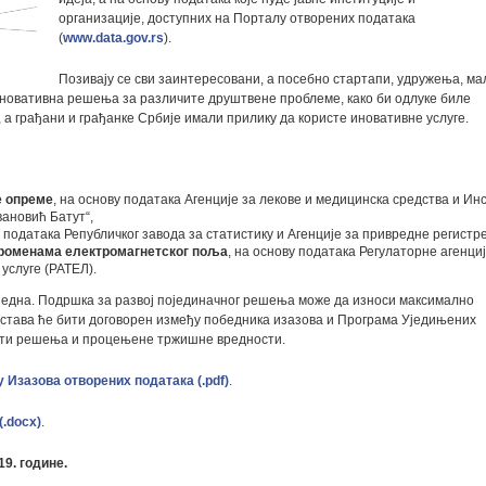
организације, доступних на Порталу отворених података
(
www.data.gov.rs
).
Позивају се сви заинтересовани, а посебно стартапи, удружења, ма
 иновативна решења за различите друштвене проблеме, како би одлуке биле
а грађани и грађанке Србије имали прилику да користе иновативне услуге.
е опреме
, на основу података Агенције за лекове и медицинска средства и Ин
вановић Батут“,
у података Републичког завода за статистику и Агенције за привредне регистре
роменама електромагнетског поља
, на основу података Регулаторне агенциј
услуге (РАТЕЛ).
о једна. Подршка за развој појединачног решења може да износи максимално
дстава ће бити договорен између победника изазова и Програма Уједињених
ности решења и процењене тржишне вредности.
у Изазова отворених података (.pdf)
.
.docx)
.
19. године.