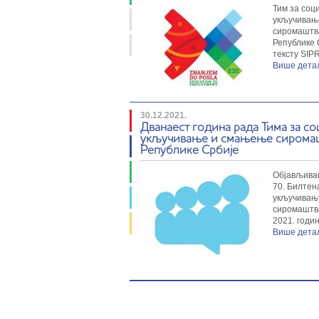
Тим за соц
укључивањ
сиромаштв
Републике 
тексту SIP
Више дет
30.12.2021.
Дванаест година рада Тима за со
укључивање и смањење сирома
Републике Србије
Објављива
70. Билтен
укључивањ
сиромаштв
2021. годи
Више дет