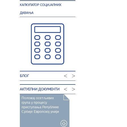
КАЛКУЛАТОР СОЦИЈАЛНИХ
ДАВАЊА
<
>
БЛОГ
<
>
АКТУЕЛНИ ДОКУМЕНТИ
Положај осетљивих
група у процесу
приступања Републике
Србије Европској унији