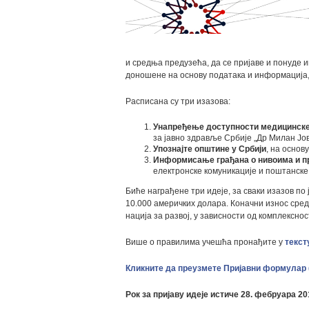
и средња предузећа, да се пријаве и понуде
доношене на основу података и информација, 
Расписана су три изазова:
Унапређење доступности медицинск
за јавно здравље Србије „Др Милан Јо
Упознајте општине у Србији
, на основ
Информисање грађана о нивоима и п
електронске комуникације и поштанске 
Биће награђене три идеје, за сваки изазов п
10.000 америчких долара. Коначни износ сре
нација за развој, у зависности од комплекс
Више о правилима учешћа пронађите у
текст
Кликните да преузмете Пријавни формулар (
Рок за пријаву идеје истиче 28. фебруара 20