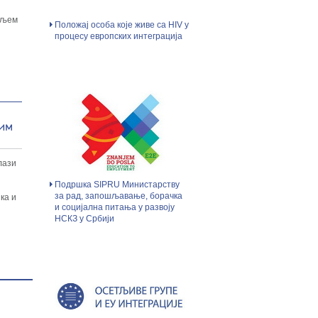
аљем
Положај особа које живе са HIV у
процесу европских интеграција
ним
лази
Подршка SIPRU Министарству
за рад, запошљавање, борачка
ка и
и социјална питања у развоју
НСКЗ у Србији