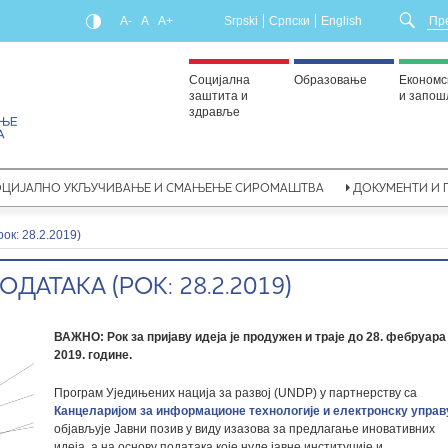
A-
A
A+
Srpski
Српски
English
Социјална
Образовање
Економс
заштита и
и запо
здравље
ОЦИЈАЛНО УКЉУЧИВАЊЕ И СМАЊЕЊЕ СИРОМАШТВА
ДОКУМЕНТИ И 
ок: 28.2.2019)
АТАКА (РОК: 28.2.2019)
ВАЖНО: Рок за пријаву идеја је продужен и траје до 28. фебруара
2019. године.
Програм Уједињених нација за развој (UNDP) у партнерству са
Канцеларијом за информационе технологије и електронску управ
објављује Јавни позив у виду изазова за предлагање иновативних
идеја, а на основу података које нуде јавне институције и