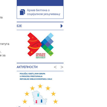
Архив билтена о
социјалном укључивању
ла
E2E
ститута
,
е за
<
>
АКТУЕЛНОСТИ