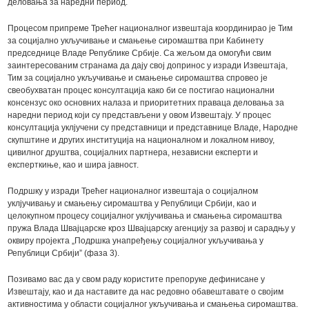
деловања за наредни период.
Процесом припреме Трећег националног извештаја координирао је Тим
за социјално укључивање и смањење сиромаштва при Кабинету
председнице Владе Републике Србије. Са жељом да омогући свим
заинтересованим странама да дају свој допринос у изради Извештаја,
Тим за социјално укључивање и смањење сиромаштва спровео је
свеобухватан процес консултација како би се постигао национални
консензус око основних налаза и приоритетних праваца деловања за
наредни период који су представљени у овом Извештају. У процес
консултација уклјучени су представници и представнице Владе, Народне
скупштине и других институција на националном и локалном нивоу,
цивилног друштва, социјалних партнера, независни експерти и
експерткиње, као и шира јавност.
Подршку у изради Трећег националног извештаја о социјалном
уклјучивању и смањењу сиромаштва у Републици Србији, као и
целокупном процесу социјалног уклјучивања и смањења сиромаштва
пружа Влада Швајцарске кроз Швајцарску агенцију за развој и сарадњу у
оквиру пројекта „Подршка унапређењу социјалног укључивања у
Републици Србији” (фаза 3).
Позивамо вас да у свом раду користите препоруке дефинисане у
Извештају, као и да наставите да нас редовно обавештавате о својим
активностима у области социјалног укључивања и смањења сиромаштва.