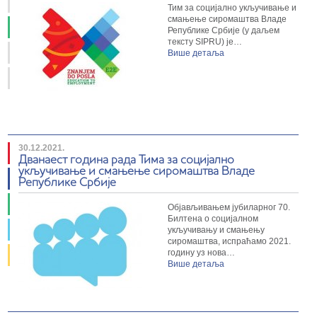
Тим за социјално укључивање и
смањење сиромаштва Владе
Републике Србије (у даљем
тексту SIPRU) је…
Више детаља
30.12.2021.
Дванаест година рада Тима за социјално
укључивање и смањење сиромаштва Владе
Републике Србије
Објављивањем јубиларног 70.
Билтена о социјалном
укључивању и смањењу
сиромаштва, испраћамо 2021.
годину уз нова…
Више детаља