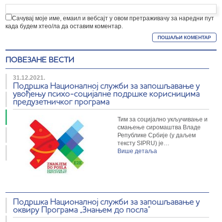
Сачувај моје име, емаил и вебсајт у овом претраживачу за наредни пут
када будем хтео/ла да оставим коментар.
ПОВЕЗАНЕ ВЕСТИ
31.12.2021.
Подршка Националној служби за запошљавање у
увођењу психо-социјалне подршке корисницима
предузетничког програма
Тим за социјално укључивање и
смањење сиромаштва Владе
Републике Србије (у даљем
тексту SIPRU) је…
Више детаља
Подршка Националној служби за запошљавање у
оквиру Програма „Знањем до посла“