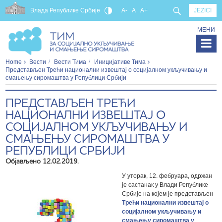
Влада Републике Србије
A-
A
A+
JEZICI
МЕНИ
Home
Вести
Вести Тима
Иницијативе Тима
Представљен Трећи национални извештај о социјалном укључивању и
смањењу сиромаштва у Републици Србији
ПРЕДСТАВЉЕН ТРЕЋИ
НАЦИОНАЛНИ ИЗВЕШТАЈ О
СОЦИЈАЛНОМ УКЉУЧИВАЊУ И
СМАЊЕЊУ СИРОМАШТВА У
РЕПУБЛИЦИ СРБИЈИ
Објављено 12.02.2019.
У уторак, 12. фебруара, одржан
је састанак у Влади Републике
Србије на којем је представљен
Трећи национални извештај о
социјалном укључивању и
смањењу сиромаштва у