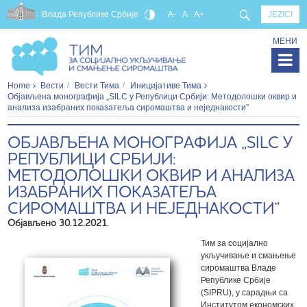
Влада Републике Србије
A-
A
A+
JEZICI
МЕНИ
Home
Вести
Вести Тима
Иницијативе Тима
Објављена монографија „SILC у Републици Србији: Методолошки оквир и
анализа изабраних показатеља сиромаштва и неједнакости”
ОБЈАВЉЕНА МОНОГРАФИЈА „SILC У
РЕПУБЛИЦИ СРБИЈИ:
МЕТОДОЛОШКИ ОКВИР И АНАЛИЗА
ИЗАБРАНИХ ПОКАЗАТЕЉА
СИРОМАШТВА И НЕЈЕДНАКОСТИ”
Објављено 30.12.2021.
Тим за социјално
укључивање и смањење
сиромаштва Владе
Републике Србије
(SIPRU), у сарадњи са
Институтом економских