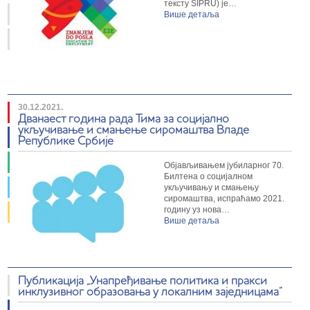
тексту SIPRU) је…
Више детаља
30.12.2021.
Дванаест година рада Тима за социјално
укључивање и смањење сиромаштва Владе
Републике Србије
Објављивањем јубиларног 70.
Билтена о социјалном
укључивању и смањењу
сиромаштва, испраћамо 2021.
годину уз нова…
Више детаља
Публикација „Унапређивање политика и пракси
инклузивног образовања у локалним заједницама”