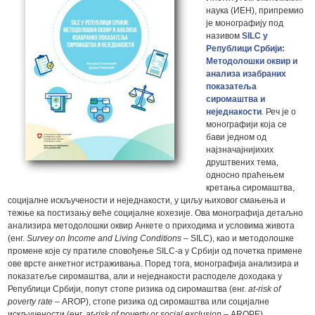
наука (ИЕН), припремио
је монографију под
називом
SILC у
Републици Србији:
Методолошки оквир и
анализа изабраних
показатеља
сиромаштва и
неједнакости
.
Реч је о
монографији која се
бави једном од
најзначајнијихих
друштвених тема,
односно праћењем
кретања сиромаштва,
социјалне искључености и неједнакости, у циљу њиховог смањења и
тежње ка постизању веће социјалне кохезије. Ова монографија детаљно
анализира методолошки оквир Анкете о приходима и условима живота
(енг.
Survey on Income and Living Conditions –
SILC), као и методолошке
промене које су пратиле сповођење SILC-а у Србији од почетка примене
ове врсте анкетног истраживања. Поред тога, монографија анализира и
показатеље сиромаштва, али и неједнакости расподеле доходака у
Републици Србији, попут стопе ризика од сиромаштва (енг.
at-risk of
poverty rate –
AROP), стопе ризика од сиромаштва или социјалне
искључености (енг.
at-risk of poverty or social exclusion –
AROPE),