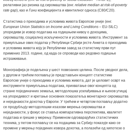
релативни јаз ризика од сиромаштва (енг.
relative median at risk-of-poverty
rate gap
), као и
Гини
коефицијента и квинтилног односа (С80/С20).
Статистика о приходима и условима живота Европске уније (енг.
European Union Statistics on Income and Living Conditions –
EU-SILC)
упоредиви је извор података на годишњем нивоу о дохоцима,
сиромаштву, социјалној искључености и условима живота. Инструмент за
прикупљање ових податка у Републици Србији јесте Анкета о приходима
и условима живота коју је Републички завод за статистику први пут
применио 2013. године, од када се спроводи као редовно годишње
истраживање.
Монографија је подељена у шест повезаних целина. После уводног дела,
у другом и трећем поглављу је представљен концепт статистике
Европске уније о приходима и условима живота, дат је целовит осврт на
инструменте прикупљања података, прихватање овог концепта од
стране појединачних земаља, методолошка усклађивања и њихов утицај
на упоредивост и кретање основних показатеља монетарног сиромаштва
и неједнакости дохотка у Европи. У трећем и четвртом поглављу додатно
се продубљују методолошки изазови мерења сиромаштва и
неједнакости, у фокус се ставља компаративна перспектива, квалитет
података и грешке у мерењу. Применом одговарајућих статистичких
техника, у петом поглављу се на подацима за Србију показује како се
промене у мерењу појединих извора дохотка, а полазећи од хипотезе о