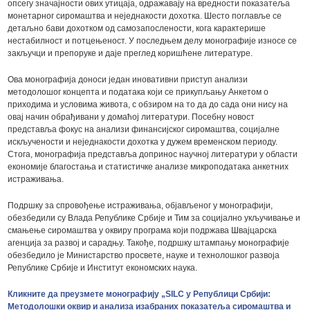
опсегу значајности ових утицаја, одражавају на вредности показатеља
монетарног сиромаштва и неједнакости дохотка. Шесто поглавље се
детаљно бави дохотком од самозапослености, кога карактерише
нестабилност и потцењеност. У последњем делу монографије износе се
закључци и препоруке и даје преглед коришћене литературе.
Ова монографија доноси један иновативни приступ анализи
методолошог концепта и података који се прикупљању Анкетом о
приходима и условима живота, с обзиром на то да до сада они нису на
овај начин обрађивани у домаћој литератури. Посебну новост
представља фокус на анализи финансијског сиромаштва, социјалне
искључености и неједнакости дохотка у дужем временском периоду.
Стога, монографија представља допринос научној литератури у области
економије благостања и статистичке анализе микроподатака анкетних
истраживања.
Подршку за спровођење истраживања, објављеног у монографији,
обезбедили су Влада Републике Србије и Тим за социјално укључивање и
смањење сиромаштва у оквиру програма који подржава Швајцарска
агенција за развој и сарадњу. Такође, подршку штампању монографије
обезбедило је Министарство просвете, науке и технолошког развоја
Републике Србије и Институт економских наука.
Кликните да преузмете монографију „SILC у Републици Србији:
Методолошки оквир и анализа изабраних показатеља сиромаштва и