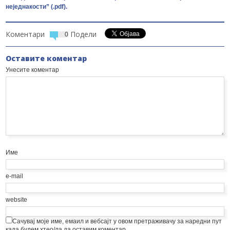
неједнакости” (.pdf).
Коментари
Подели
0
Оставите коментар
Унесите коментар
Име
e-mail
website
Сачувај моје име, емаил и вебсајт у овом претраживачу за наредни пут
када будем хтео/ла да оставим коментар.