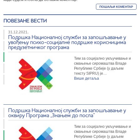
ПОВЕЗАНЕ ВЕСТИ
31.12.2021.
Подршка Националној служби за запошљавање у
увођењу психо-социјалне подршке корисницима
предузетничког програма
Тим за социјално укључивање и
смањење сиромаштва Владе
Републике Србије (у даљем
тексту SIPRU) је…
Више детаља
Подршка Националној служби за запошљавање у
оквиру Програма „Знањем до посла“
Тим за социјално укључивање и
смањење сиромаштва Владе
Републике Србије (у даљем