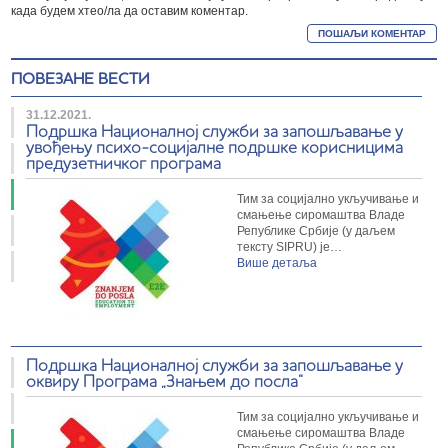
када будем хтео/ла да оставим коментар.
ПОВЕЗАНЕ ВЕСТИ
31.12.2021.
Подршка Националној служби за запошљавање у
увођењу психо-социјалне подршке корисницима
предузетничког програма
Тим за социјално укључивање и
смањење сиромаштва Владе
Републике Србије (у даљем
тексту SIPRU) је…
Више детаља
Подршка Националној служби за запошљавање у
оквиру Програма „Знањем до посла“
Тим за социјално укључивање и
смањење сиромаштва Владе