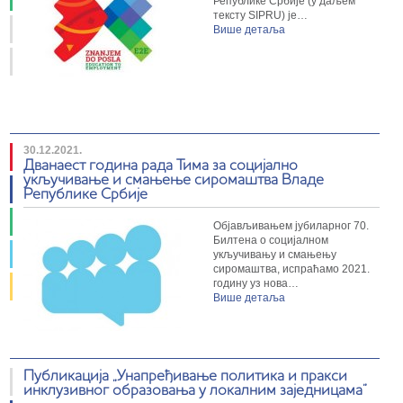
Републике Србије (у даљем
тексту SIPRU) је…
Више детаља
30.12.2021.
Дванаест година рада Тима за социјално
укључивање и смањење сиромаштва Владе
Републике Србије
Објављивањем јубиларног 70.
Билтена о социјалном
укључивању и смањењу
сиромаштва, испраћамо 2021.
годину уз нова…
Више детаља
Публикација „Унапређивање политика и пракси
инклузивног образовања у локалним заједницама”