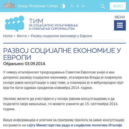
Влада Републике Србије
A-
A
A+
JEZICI
МЕНИ
Home
Вести
Развој социјалне економије у Европи
РАЗВОЈ СОЦИЈАЛНЕ ЕКОНОМИЈЕ У
ЕВРОПИ
Објављено 03.09.2014.
У оквиру италијанског председавања Саветом Европске уније и као
допринос развоју социјалне економије, италијанска Влада је покренула
онлајн јавне консултације о овој теми, а планиран је и међународни скуп
који ће бити одржан средином новембра 2014. године.
Уколико желите да учествујете у онлајн јавним консултацијама и да
поделите своје мишљење, то можете учинити до 15. септембра 2014.
године.
Више информација и упитник за припрему прилога за јавне консултације
потражите на
сајту Министарства рада и социјалне политике Италије
.