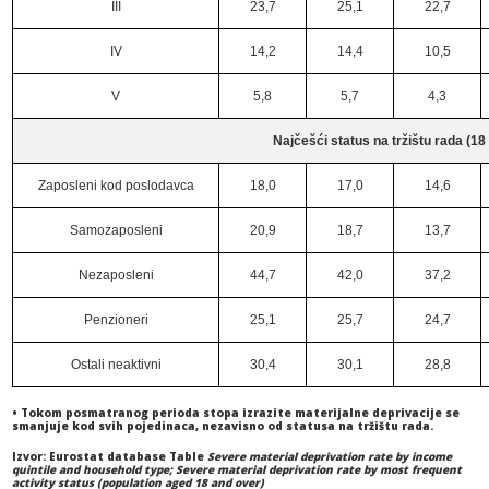
III
23,7
25,1
22,7
IV
14,2
14,4
10,5
V
5,8
5,7
4,3
Najčešći status na tržištu rada (18 
Zaposleni kod poslodavca
18,0
17,0
14,6
Samozaposleni
20,9
18,7
13,7
Nezaposleni
44,7
42,0
37,2
Penzioneri
25,1
25,7
24,7
Ostali neaktivni
30,4
30,1
28,8
• Tokom posmatranog perioda stopa izrazite materijalne deprivacije se
smanjuje kod svih pojedinaca, nezavisno od statusa na tržištu rada.
Izvor: Eurostat database Table
Severe material deprivation rate by income
quintile and household type; Severe material deprivation rate by most frequent
activity status (population aged 18 and over)