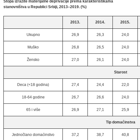
Stopa izrazite materijalne deprivacije prema karakteristikama
stanovništva u Republici Srbiji, 2013–2019. (%)
2013.
2014.
2015.
Ukupno
26,9
26,3
24,0
Muško
26,8
26,5
24,0
Žensko
27,0
26,1
24,0
Starost
Deca (<18 godina)
27,4
24,4
22,0
18-64 godine
26,7
26,6
24,0
65 i više
26,9
27,1
25,9
Tip domaćinstva
Jednočlano domaćinstvo
37,2
38,7
40,8