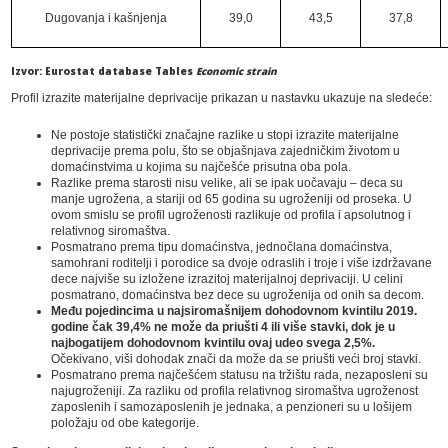
Dugovanja i kašnjenja
39,0
43,5
37,8
Izvor: Eurostat database Tables
Economic strain
Profil izrazite materijalne deprivacije prikazan u nastavku ukazuje na sledeće:
Ne postoje statistički značajne razlike u stopi izrazite materijalne
deprivacije prema polu, što se objašnjava zajedničkim životom u
domaćinstvima u kojima su najčešće prisutna oba pola.
Razlike prema starosti nisu velike, ali se ipak uočavaju – deca su
manje ugrožena, a stariji od 65 godina su ugroženiji od proseka. U
ovom smislu se profil ugroženosti razlikuje od profila i apsolutnog i
relativnog siromaštva.
Posmatrano prema tipu domaćinstva, jednočlana domaćinstva,
samohrani roditelji i porodice sa dvoje odraslih i troje i više izdržavane
dece najviše su izložene izrazitoj materijalnoj deprivaciji. U celini
posmatrano, domaćinstva bez dece su ugroženija od onih sa decom.
Među pojedincima u najsiromašnijem dohodovnom kvintilu 2019.
godine čak 39,4% ne može da priušti 4 ili više stavki, dok je u
najbogatijem dohodovnom kvintilu ovaj udeo svega 2,5%.
Očekivano, viši dohodak znači da može da se priušti veći broj stavki.
Posmatrano prema najčešćem statusu na tržištu rada, nezaposleni su
najugroženiji. Za razliku od profila relativnog siromaštva ugroženost
zaposlenih i samozaposlenih je jednaka, a penzioneri su u lošijem
položaju od obe kategorije.