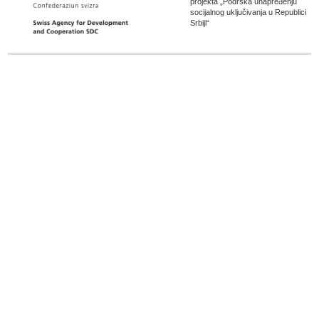
projekta „Podrška unapređenju
socijalnog uključivanja u Republici
Srbiji“