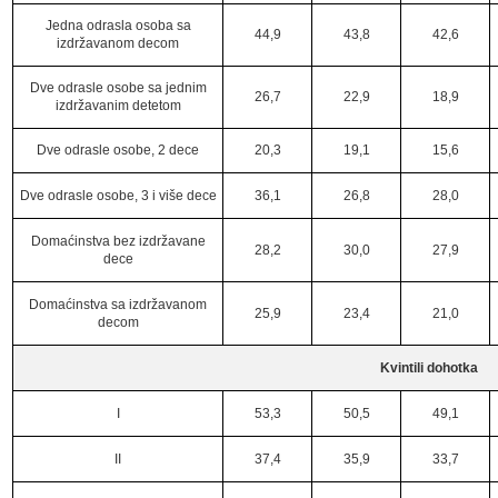
Jedna odrasla osoba sa
44,9
43,8
42,6
izdržavanom decom
Dve odrasle osobe sa jednim
26,7
22,9
18,9
izdržavanim detetom
Dve odrasle osobe, 2 dece
20,3
19,1
15,6
Dve odrasle osobe, 3 i više dece
36,1
26,8
28,0
Domaćinstva bez izdržavane
28,2
30,0
27,9
dece
Domaćinstva sa izdržavanom
25,9
23,4
21,0
decom
Kvintili dohotka
I
53,3
50,5
49,1
II
37,4
35,9
33,7