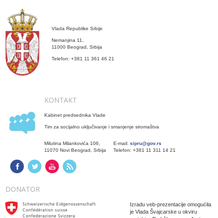
Vlada Republike Srbije
Nemanjina 11,
11000 Beograd, Srbija
Telefon: +381 11 361 46 21
KONTAKT
Kabinet predsednika Vlade
Tim za socijalno uključivanje i smanjenje siromaštva
Milutina Milankovića 106,
E-mail:
sipru@gov.rs
11070 Novi Beograd, Srbija
Telefon: +381 11 311 14 21
DONATOR
Izradu veb-prezentacije omogućila
je Vlada Švajcarske u okviru