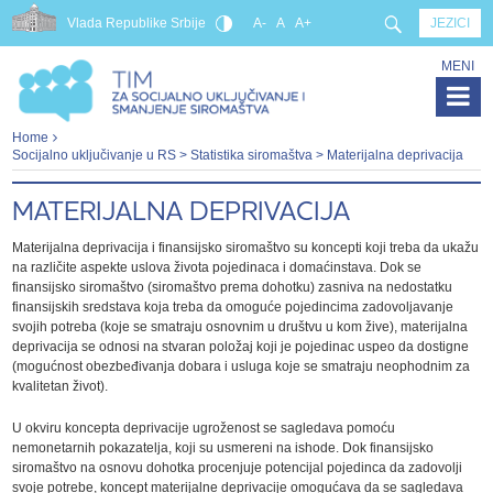
Vlada Republike Srbije
A-
A
A+
JEZICI
MENI
Home
Socijalno uključivanje u RS
>
Statistika siromaštva
> Materijalna deprivacija
MATERIJALNA DEPRIVACIJA
Materijalna deprivacija i finansijsko siromaštvo su koncepti koji treba da ukažu
na različite aspekte uslova života pojedinaca i domaćinstava. Dok se
finansijsko siromaštvo (siromaštvo prema dohotku) zasniva na nedostatku
finansijskih sredstava koja treba da omoguće pojedincima zadovoljavanje
svojih potreba (koje se smatraju osnovnim u društvu u kom žive), materijalna
deprivacija se odnosi na stvaran položaj koji je pojedinac uspeo da dostigne
(mogućnost obezbeđivanja dobara i usluga koje se smatraju neophodnim za
kvalitetan život).
U okviru koncepta deprivacije ugroženost se sagledava pomoću
nemonetarnih pokazatelja, koji su usmereni na ishode. Dok finansijsko
siromaštvo na osnovu dohotka procenjuje potencijal pojedinca da zadovolji
svoje potrebe, koncept materijalne deprivacije omogućava da se sagledava