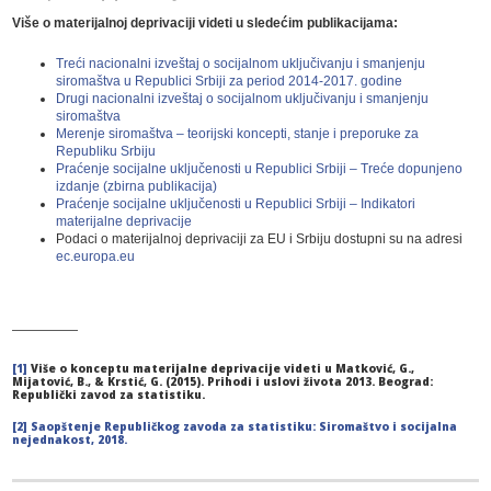
Više o materijalnoj deprivaciji videti u sledećim publikacijama:
Treći nacionalni izveštaj o socijalnom uključivanju i smanjenju
siromaštva u Republici Srbiji za period 2014-2017. godine
Drugi nacionalni izveštaj o socijalnom uključivanju i smanjenju
siromaštva
Merenje siromaštva – teorijski koncepti, stanje i preporuke za
Republiku Srbiju
Praćenje socijalne uključenosti u Republici Srbiji – Treće dopunjeno
izdanje (zbirna publikacija)
Praćenje socijalne uključenosti u Republici Srbiji – Indikatori
materijalne deprivacije
Podaci o materijalnoj deprivaciji za EU i Srbiju dostupni su na adresi
ec.europa.eu
—————
[1]
Više o konceptu materijalne deprivacije videti u Matković, G.,
Mijatović, B., & Krstić, G. (2015). Prihodi i uslovi života 2013. Beograd:
Republički zavod za statistiku.
[2]
Saopštenje Republičkog zavoda za statistiku: Siromaštvo i socijalna
nejednakost, 2018.