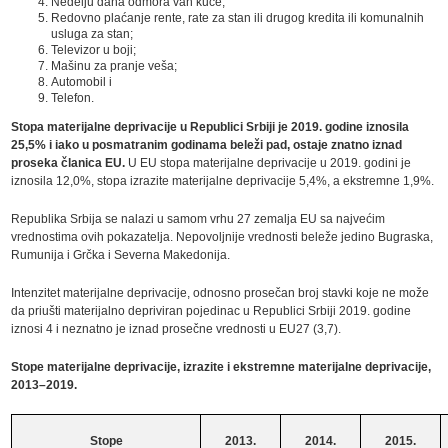
Nedelju dana odmora van kuće;
Redovno plaćanje rente, rate za stan ili drugog kredita ili komunalnih
usluga za stan;
Televizor u boji;
Mašinu za pranje veša;
Automobil i
Telefon.
Stopa materijalne deprivacije u Republici Srbiji je 2019. godine iznosila
25,5% i iako u posmatranim godinama beleži pad, ostaje znatno iznad
proseka članica EU.
U EU stopa materijalne deprivacije u 2019. godini je
iznosila 12,0%, stopa izrazite materijalne deprivacije 5,4%, a ekstremne 1,9%.
Republika Srbija se nalazi u samom vrhu 27 zemalja EU sa najvećim
vrednostima ovih pokazatelja. Nepovoljnije vrednosti beleže jedino Bugraska,
Rumunija i Grčka i Severna Makedonija.
Intenzitet materijalne deprivacije, odnosno prosečan broj stavki koje ne može
da priušti materijalno depriviran pojedinac u Republici Srbiji 2019. godine
iznosi 4 i neznatno je iznad prosečne vrednosti u EU27 (3,7).
Stope materijalne deprivacije, izrazite i ekstremne materijalne deprivacije,
2013–2019.
Stope
2013.
2014.
2015.