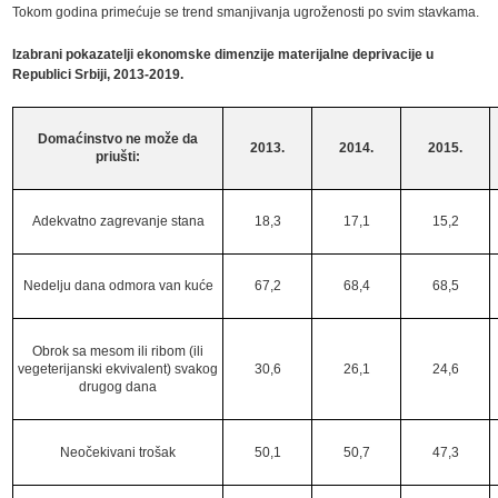
Tokom godina primećuje se trend smanjivanja ugroženosti po svim stavkama.
Izabrani pokazatelji ekonomske dimenzije materijalne deprivacije u
Republici Srbiji, 2013-2019.
Domaćinstvo ne može da
2013.
2014.
2015.
priušti:
Adekvatno zagrevanje stana
18,3
17,1
15,2
Nedelju dana odmora van kuće
67,2
68,4
68,5
Obrok sa mesom ili ribom (ili
vegeterijanski ekvivalent) svakog
30,6
26,1
24,6
drugog dana
Neočekivani trošak
50,1
50,7
47,3