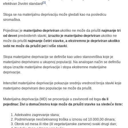
[1]
efektivan životni standard
.
Stoga se na materijalnu deprivaciju može gledati kao na posledicu
siromaštva.
Pojedinac je
materijalno depriviran
ukoliko ne može da priušti
najmanje tri
od devet
predviđenih stavki,
izrazito je materijalno depriviran
ukoliko ne
može da priušti
najmanje četiri stavke, a ekstremno je depriviran ukoliko
sebi ne može da priušti pet i više stavki
.
Stopa materijalne deprivacije se definiše kao udeo stanovništva koje je
materijalno deprivirano u ukupnoj populaciji. Na analogan način se definišu
stopa izrazite materijalne deprivacije i stopa ekstremne materijalne
deprivacije.
Intenzitet materijalne deprivacije pokazuje srednju vrednost broja stavki koje
materijalno deprivirani deo populacije ne može da priušti.
Materijalna deprivacija (MD) se procenjuje u zavisnosti od toga
da li
pojedinac živi u domaćinstvu koje može da priušti stavke sa sledeće liste:
Adekvatno zagrevanje stana;
Podmirivanje neočekivanog troška u iznosu od 10.000,00 dinara;
Obrok od mesa ili ribe (ili vegetarijanske zamene) svaki drugi dan;