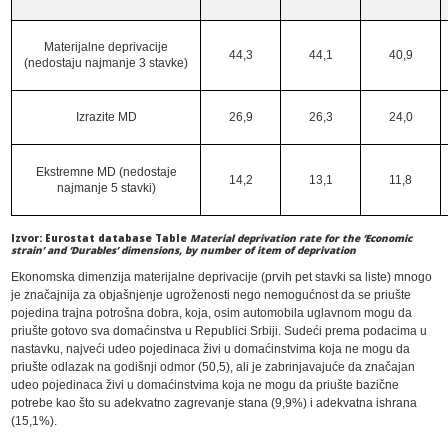
Materijalne deprivacije
44,3
44,1
40,9
(nedostaju najmanje 3 stavke)
Izrazite MD
26,9
26,3
24,0
Ekstremne MD (nedostaje
14,2
13,1
11,8
najmanje 5 stavki)
Izvor: Eurostat database Table
Material deprivation rate for the ‘Economic
strain’ and ‘Durables’ dimensions, by number of item of deprivation
Ekonomska dimenzija materijalne deprivacije (prvih pet stavki sa liste) mnogo
je značajnija za objašnjenje ugroženosti nego nemogućnost da se priušte
pojedina trajna potrošna dobra, koja, osim automobila uglavnom mogu da
priušte gotovo sva domaćinstva u Republici Srbiji. Sudeći prema podacima u
nastavku, najveći udeo pojedinaca živi u domaćinstvima koja ne mogu da
priušte odlazak na godišnji odmor (50,5), ali je zabrinjavajuće da značajan
udeo pojedinaca živi u domaćinstvima koja ne mogu da priušte bazične
potrebe kao što su adekvatno zagrevanje stana (9,9%) i adekvatna ishrana
(15,1%).