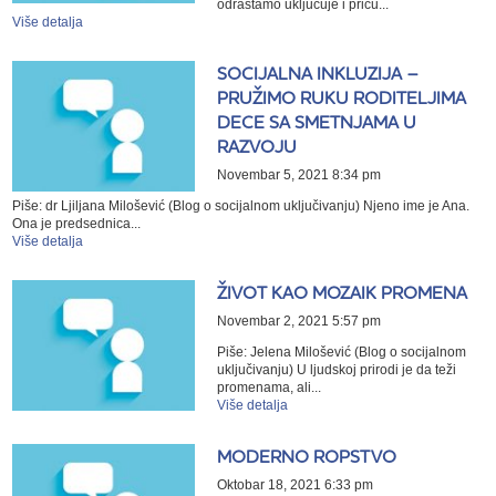
odrastamo uključuje i priču...
Više detalja
SOCIJALNA INKLUZIJA –
PRUŽIMO RUKU RODITELJIMA
DECE SA SMETNJAMA U
RAZVOJU
Novembar 5, 2021 8:34 pm
Piše: dr Ljiljana Milošević (Blog o socijalnom uključivanju) Njeno ime je Ana.
Ona je predsednica...
Više detalja
ŽIVOT KAO MOZAIK PROMENA
Novembar 2, 2021 5:57 pm
Piše: Jelena Milošević (Blog o socijalnom
uključivanju) U ljudskoj prirodi je da teži
promenama, ali...
Više detalja
MODERNO ROPSTVO
Oktobar 18, 2021 6:33 pm