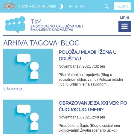
Vlada Republike Srbije
A-
A
A+
JEZICI
MENI
ARHIVA TAGOVA: BLOG
POLOŽAJ MLADIH ŽENA U
DRUŠTVU
Novembar 17, 2021 7:32 pm
Piše: Valentina Lepojević (Blog o
socijalnom uključivanju) Položaj mladih
ljudi u Srbiji nije na zavidnom...
Više detalja
OBRAZOVANJE ZA XXI VEK: PO
ČIJOJ/KOJOJ MERI?
Novembar 16, 2021 2:48 pm
Piše: Jelena Šapić (Blog o socijalnom
uključivanju) Životni scenario uz koji