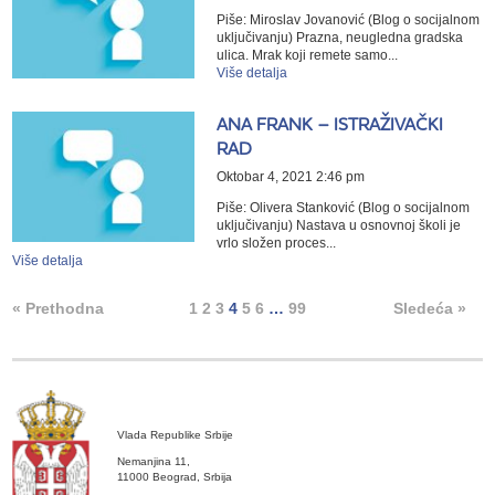
Piše: Miroslav Jovanović (Blog o socijalnom
uključivanju) Prazna, neugledna gradska
ulica. Mrak koji remete samo...
Više detalja
ANA FRANK – ISTRAŽIVAČKI
RAD
Oktobar 4, 2021 2:46 pm
Piše: Olivera Stanković (Blog o socijalnom
uključivanju) Nastava u osnovnoj školi je
vrlo složen proces...
Više detalja
« Prethodna
1
2
3
4
5
6
…
99
Sledeća »
Vlada Republike Srbije
Nemanjina 11,
11000 Beograd, Srbija