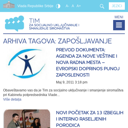
Vlada Republike Srbije
A-
A
A+
JEZICI
MENI
ARHIVA TAGOVA: ZAPOŠLJAVANJE
PREVOD DOKUMENTA:
AGENDA ZA NOVE VEŠTINE I
NOVA RADNA MESTA –
EVROPSKI DOPRINOS PUNOJ
ZAPOSLENOSTI
Maj 9, 2011 3:18 pm
Obaveštavamo vas da je Tim za socijalno uključivanje i smanjenje siromaštva
pri Kabinetu potpredsednika Vlade...
Više detalja
NOVI POČETAK ZA 13 IZBEGLIH
I INTERNO RASELJENIH
PORODICA