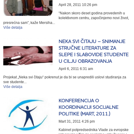
April 28, 2011 10:26 pm
“Nakon skoro deset godina provedenih u
kolektivnom centru, započinjemo novi život,
presrećna sam”, kaže Mersiha...
Više detalja
NEKA SVI ČITAJU – SNIMANJE
STRUČNE LITERATURE ZA
SLEPE I SLABOVIDE STUDENTE
U CILJU OBRAZOVANJA
April 6, 2011 6:31 am
Projekat „Neka svi čitaju“ pokrenut je da bi se unapredili uslovi studiranja za
sve studente...
Više detalja
KONFERENCIJA O
KOORDINACIJI SOCIJALNE
POLITIKE (MART, 2011.)
Mart 31, 2011 4:26 pm
Kabinet potpredsednika Vlade za evropske