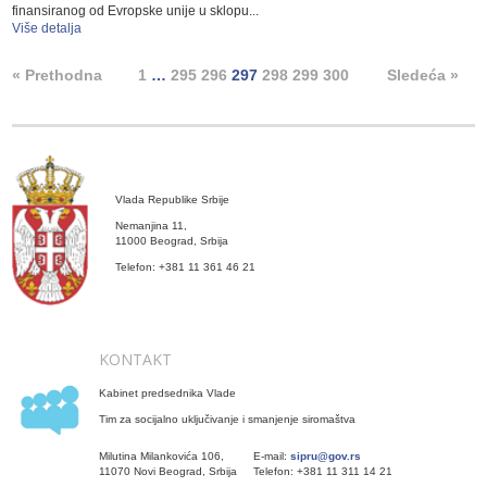
finansiranog od Evropske unije u sklopu...
Više detalja
« Prethodna
1
…
295
296
297
298
299
300
Sledeća »
Vlada Republike Srbije
Nemanjina 11,
11000 Beograd, Srbija
Telefon: +381 11 361 46 21
KONTAKT
Kabinet predsednika Vlade
Tim za socijalno uključivanje i smanjenje siromaštva
Milutina Milankovića 106,
E-mail:
sipru@gov.rs
11070 Novi Beograd, Srbija
Telefon: +381 11 311 14 21