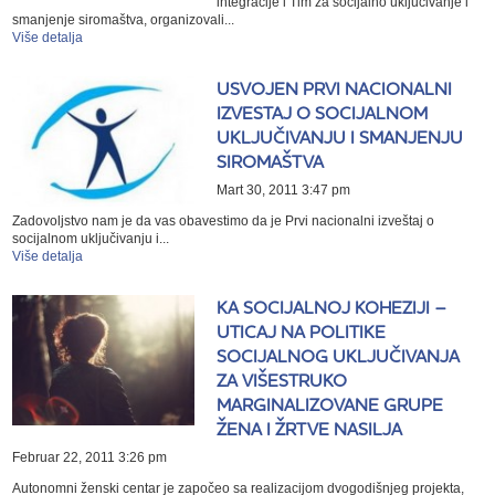
integracije i Tim za socijalno uključivanje i
smanjenje siromaštva, organizovali...
Više detalja
USVOJEN PRVI NACIONALNI
IZVESTAJ O SOCIJALNOM
UKLJUČIVANJU I SMANJENJU
SIROMAŠTVA
Mart 30, 2011 3:47 pm
Zadovoljstvo nam je da vas obavestimo da je Prvi nacionalni izveštaj o
socijalnom uključivanju i...
Više detalja
KA SOCIJALNOJ KOHEZIJI –
UTICAJ NA POLITIKE
SOCIJALNOG UKLJUČIVANJA
ZA VIŠESTRUKO
MARGINALIZOVANE GRUPE
ŽENA I ŽRTVE NASILJA
Februar 22, 2011 3:26 pm
Autonomni ženski centar je započeo sa realizacijom dvogodišnjeg projekta,