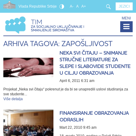
Vlada Republike Srbije
A-
A
A+
JEZICI
MENI
ARHIVA TAGOVA: ZAPOŠLJIVOST
NEKA SVI ČITAJU – SNIMANJE
STRUČNE LITERATURE ZA
SLEPE I SLABOVIDE STUDENTE
U CILJU OBRAZOVANJA
April 6, 2011 6:31 am
Projekat „Neka svi čitaju“ pokrenut je da bi se unapredili uslovi studiranja za
sve studente...
Više detalja
FINANSIRANJE OBRAZOVANJA
ODRASLIH
Mart 22, 2010 9:45 am
18. marta 2010. godine u Palati Srbije,