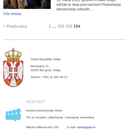
održan je skup pod nazivom Finansiranje
obrazovanja odraslih,...
Više detalja
« Prethodna
1
…
152
153
154
Vlada Republike Srbije
Nemanjina 11,
11000 Beograd, Srbija
Telefon: +381 11 361 46 21
KONTAKT
Kabinet predsednika Vlade
Tim za socijalno uključivanje i smanjenje siromaštva
Milutina Milankovića 106,
E-mail:
sipru@gov.rs