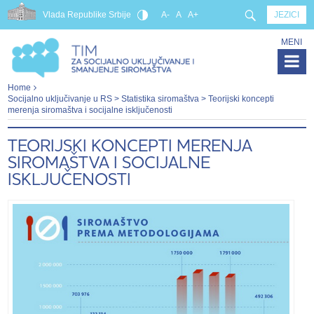
Vlada Republike Srbije
A-
A
A+
JEZICI
MENI
Home
Socijalno uključivanje u RS
>
Statistika siromaštva
> Teorijski koncepti
merenja siromaštva i socijalne isključenosti
TEORIJSKI KONCEPTI MERENJA
SIROMAŠTVA I SOCIJALNE
ISKLJUČENOSTI