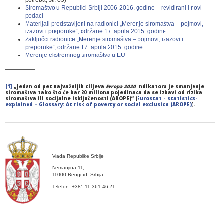
Siromaštvo u Republici Srbiji 2006-2016. godine – revidirani i novi
podaci
Materijali predstavljeni na radionici „Merenje siromaštva – pojmovi,
izazovi i preporuke“, održane 17. aprila 2015. godine
Zaključci radionice „Merenje siromaštva – pojmovi, izazovi i
preporuke“, održane 17. aprila 2015. godine
Merenje ekstremnog siromaštva u EU
—————
[1]
„Jedan od pet najvažnijih ciljeva
Evropa 2020
indikatora je smanjenje
siromaštva tako što će bar 20 miliona pojedinaca da se izbavi od rizika
siromaštva ili socijalne isključenosti (AROPE)“ (
Eurostat – statistics-
explained – Glossary: At risk of poverty or social exclusion (AROPE)
).
Vlada Republike Srbije
Nemanjina 11,
11000 Beograd, Srbija
Telefon: +381 11 361 46 21