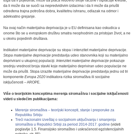
toga da li pojedinac može da plaća redovno svoje račune i otplaćuje kredite,
da li može da se suoči sa nepredvidivim izdacima i da li može da priušti
određena trajna potrošna dobra, kvalitetnu ishranu, odlazak na odmor i
adekvatno grejanje.
Na ovaj način materijalna deprivacija je u EU definisana kao oskudica u
onome što se u evropskom društvu smatra neophodnim za pristojan život, a ne
u okviru pojedinih društava.
Indikatori materijalne deprivacije su stopa i intenzitet materijalne deprivacije.
Stopa materijalne deprivacije
predstavlja udeo stanovnika koji su materijalno
deprivirani u ukupnoj populaciji.
Intenzitet materijalne deprivacije
pokazuje
srednju vrednost broja stavki koje materijalno depriviran udeo populacije ne
može da priušti. Stopa izrazite materijalne deprivacije predstavlja jednu od tri
komponente
Evropa 2020
indikatora rizika siromaštva ili socijalne
isključenosti – AROPE.
Više o teorijskim konceptima merenja siromaštva i socijalne isključenosti
videti u sledećim publikacijama:
Merenje siromaštva – teorijski koncepti, stanje i preporuke za
Republiku Srbiju
Treći nacionalni izveštaj o socijalnom uključivanju i smanjenju
siromaštva u Republici Srbiji za period 2014-2017. godine
(videti
poglavlje 1.5. Finansijsko siromaštvo i uskraćenost egzistencijalnih
potreba, str. 85)