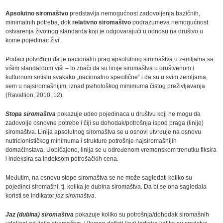
Apsolutno siromaštvo
predstavlja nemogućnost zadovoljenja bazičnih,
minimalnih potreba, dok
relativno siromaštvo
podrazumeva nemogućnost
ostvarenja životnog standarda koji je odgovarajući u odnosu na društvo u
kome pojedinac živi.
Podaci potvrđuju da je nacionalni prag apsolutnog siromaštva u zemljama sa
višim standardom viši ‒ to znači da su linije siromaštva u društvenom i
kulturnom smislu svakako „nacionalno specifične“ i da su u svim zemljama,
sem u najsiromašnijim, iznad psihološkog minimuma čistog preživljavanja
(Ravallion, 2010, 12).
Stopa siromaštva
pokazuje udeo pojedinaca u društvu koji ne mogu da
zadovolje osnovne potrebe i čiji su dohodak/potrošnja ispod praga (linije)
siromaštva. Linija apsolutnog siromaštva se u osnovi utvrđuje na osnovu
nutricionističkog minimuma i strukture potrošnje najsiromašnijih
domaćinstava. Uobičajeno, linija se u određenom vremenskom trenutku fiksira
i indeksira sa indeksom potrošačkih cena.
Međutim, na osnovu stope siromaštva se ne može sagledati koliko su
pojedinci siromašni, tj. kolika je dubina siromaštva. Da bi se ona sagledala
koristi se indikator
jaz siromaštva
.
Jaz (dubina) siromaštva
pokazuje koliko su potrošnja/dohodak siromašnih