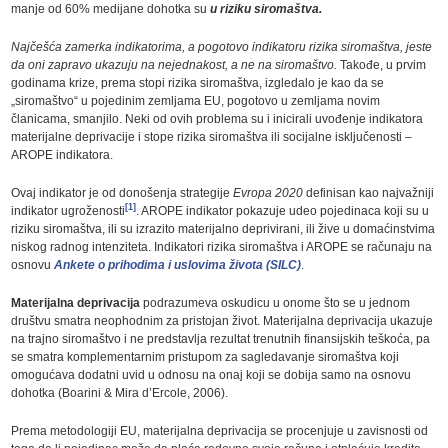
manje od 60% medijane dohotka su
u riziku siromaštva.
Najčešća zamerka indikatorima, a pogotovo indikatoru rizika siromaštva, jeste
da oni zapravo ukazuju na nejednakost, a ne na siromaštvo.
Takođe, u prvim
godinama krize, prema stopi rizika siromaštva, izgledalo je kao da se
„siromaštvo“ u pojedinim zemljama EU, pogotovo u zemljama novim
članicama, smanjilo. Neki od ovih problema su i inicirali uvođenje indikatora
materijalne deprivacije i stope rizika siromaštva ili socijalne isključenosti –
AROPE indikatora.
Ovaj indikator je od donošenja strategije
Evropa 2020
definisan kao najvažniji
[1]
indikator ugroženosti
. AROPE indikator pokazuje udeo pojedinaca koji su u
riziku siromaštva, ili su izrazito materijalno deprivirani, ili žive u domaćinstvima
niskog radnog intenziteta. Indikatori rizika siromaštva i AROPE se računaju na
osnovu
Ankete o prihodima i uslovima života (SILC)
.
Materijalna deprivacija
podrazumeva oskudicu u onome što se u jednom
društvu smatra neophodnim za pristojan život. Materijalna deprivacija ukazuje
na trajno siromaštvo i ne predstavlja rezultat trenutnih finansijskih teškoća, pa
se smatra komplementarnim pristupom za sagledavanje siromaštva koji
omogućava dodatni uvid u odnosu na onaj koji se dobija samo na osnovu
dohotka (Boarini & Mira d’Ercole, 2006).
Prema metodologiji EU, materijalna deprivacija se procenjuje u zavisnosti od