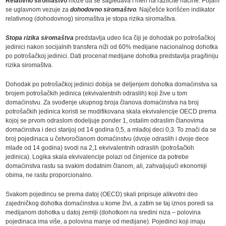
Relativno siromaštvo
može da se sagledava i meri na različite načine. Pojam
se uglavnom vezuje za
dohodovno siromaštvo
.
Najčešće korišćen indikator
relativnog (dohodovnog) siromaštva je stopa rizika siromaštva.
Stopa rizika siromaštva
predstavlja udeo lica čiji je dohodak po potrošačkoj
jedinici nakon socijalnih transfera niži od 60% medijane nacionalnog dohotka
po potrošačkoj jedinici. Dati procenat medijane dohotka predstavlja prag/liniju
rizika siromaštva.
Dohodak po potrošačkoj jedinici dobija se deljenjem dohotka domaćinstva sa
brojem potrošačkih jedinica (ekvivalentnih odraslih) koji žive u tom
domaćinstvu. Za svođenje ukupnog broja članova domaćinstva na broj
potrošačkih jedinica koristi se modifikovana skala ekvivalencije OECD prema
kojoj se prvom odraslom dodeljuje ponder 1, ostalim odraslim članovima
domaćinstva i deci starijoj od 14 godina 0,5, a mlađoj deci 0,3. To znači da se
broj pojedinaca u četvoročlanom domaćinstvu (dvoje odraslih i dvoje dece
mlađe od 14 godina) svodi na 2,1 ekvivalentnih odraslih (potrošačkih
jedinica). Logika skala ekvivalencije polazi od činjenice da potrebe
domaćinstva rastu sa svakim dodatnim članom, ali, zahvaljujući ekonomiji
obima, ne rastu proporcionalno.
Svakom pojedincu se prema datoj (OECD) skali pripisuje alikvotni deo
zajedničkog dohotka domaćinstva u kome živi, a zatim se taj iznos poredi sa
medijanom dohotka u datoj zemlji (dohotkom na sredini niza – polovina
pojedinaca ima više, a polovina manje od medijane)
.
Pojedinci koji imaju