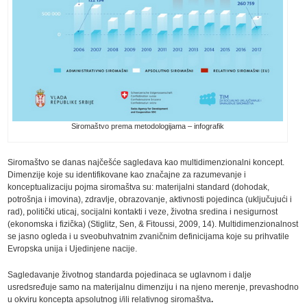
Siromaštvo prema metodologijama – infografik
Siromaštvo se danas najčešće sagledava kao multidimenzionalni koncept.
Dimenzije koje su identifikovane kao značajne za razumevanje i
konceptualizaciju pojma siromaštva su: materijalni standard (dohodak,
potrošnja i imovina), zdravlje, obrazovanje, aktivnosti pojedinca (uključujući i
rad), politički uticaj, socijalni kontakti i veze, životna sredina i nesigurnost
(ekonomska i fizička) (Stiglitz, Sen, & Fitoussi, 2009, 14). Multidimenzionalnost
se jasno ogleda i u sveobuhvatnim zvaničnim definicijama koje su prihvatile
Evropska unija i Ujedinjene nacije.
Sagledavanje životnog standarda pojedinaca se uglavnom i dalje
usredsređuje samo na materijalnu dimenziju i na njeno merenje, prevashodno
u okviru koncepta apsolutnog i/ili relativnog siromaštva
.