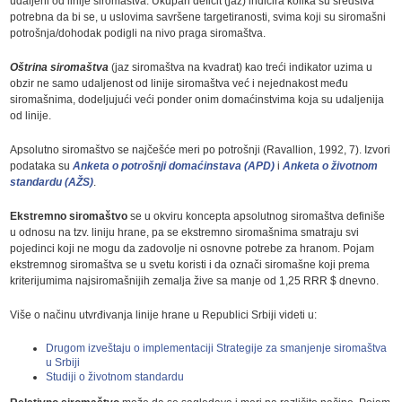
udaljeni od linije siromaštva. Ukupan deficit (jaz) indicira kolika su sredstva
potrebna da bi se, u uslovima savršene targetiranosti, svima koji su siromašni
potrošnja/dohodak podigli na nivo praga siromaštva.
Oštrina siromaštva
(jaz siromaštva na kvadrat) kao treći indikator uzima u
obzir ne samo udaljenost od linije siromaštva već i nejednakost među
siromašnima, dodeljujući veći ponder onim domaćinstvima koja su udaljenija
od linije.
Apsolutno siromaštvo se najčešće meri po potrošnji (Ravallion, 1992, 7). Izvori
podataka su
Anketa o potrošnji domaćinstava (APD)
i
Anketa o životnom
standardu (AŽS)
.
Ekstremno siromaštvo
se u okviru koncepta apsolutnog siromaštva definiše
u odnosu na tzv. liniju hrane, pa se ekstremno siromašnima smatraju svi
pojedinci koji ne mogu da zadovolje ni osnovne potrebe za hranom. Pojam
ekstremnog siromaštva se u svetu koristi i da označi siromašne koji prema
kriterijumima najsiromašnijih zemalja žive sa manje od 1,25 RRR $ dnevno.
Više o načinu utvrđivanja linije hrane u Republici Srbiji videti u:
Drugom izveštaju o implementaciji Strategije za smanjenje siromaštva
u Srbiji
Studiji o životnom standardu