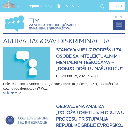
Vlada Republike Srbije
A-
A
A+
JEZICI
MENI
ARHIVA TAGOVA: DISKRIMINACIJA
STANOVANJE UZ PODRŠKU ZA
OSOBE SA INTELEKTUALNIM I
MENTALNIM TEŠKOĆAMA –
„DOBRO DOŠLI U NAŠU KUĆU“
Decembar 15, 2021 5:42 pm
Piše: Miroslav Jovanović (Blog o socijalnom uključivanju) Ko je odlučio šta
ćete jutros doručkovati? Ko...
Više detalja
OBJAVLJENA ANALIZA
„POLOŽAJ OSETLJIVIH GRUPA U
PROCESU PRISTUPANJA
REPUBLIKE SRBIJE EVROPSKOJ