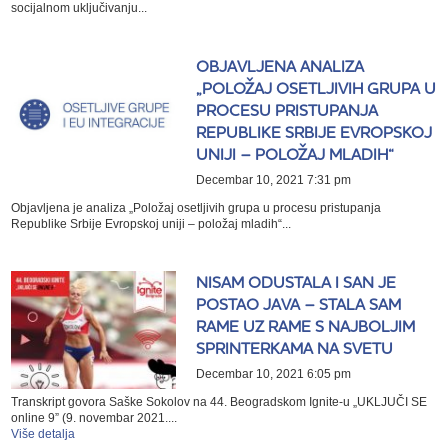
socijalnom uključivanju...
OBJAVLJENA ANALIZA
„POLOŽAJ OSETLJIVIH GRUPA U
PROCESU PRISTUPANJA
REPUBLIKE SRBIJE EVROPSKOJ
UNIJI – POLOŽAJ MLADIH“
Decembar 10, 2021 7:31 pm
Objavljena je analiza „Položaj osetljivih grupa u procesu pristupanja
Republike Srbije Evropskoj uniji – položaj mladih“...
NISAM ODUSTALA I SAN JE
POSTAO JAVA – STALA SAM
RAME UZ RAME S NAJBOLJIM
SPRINTERKAMA NA SVETU
Decembar 10, 2021 6:05 pm
Transkript govora Saške Sokolov na 44. Beogradskom Ignite-u „UKLJUČI SE
online 9” (9. novembar 2021....
Više detalja