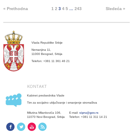
« Prethodna
1
2
3
4
5
…
243
Sledeća »
Vlada Republike Srbije
Nemanjina 11,
11000 Beograd, Srbija
Telefon: +381 11 361 46 21
KONTAKT
Kabinet predsednika Vlade
Tim za socijalno uključivanje i smanjenje siromaštva
Milutina Milankovića 106,
E-mail:
sipru@gov.rs
11070 Novi Beograd, Srbija
Telefon: +381 11 311 14 21