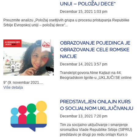
UNIJI – POLOŽAJ DECE“
Decembar 15, 2021 1:03 pm
Preuzmite analizu „Položaj osetljivih grupa u procesu pristupanja Republike
Srbije Evropskoj uniji – položaj dece“...
OBRAZOVANJE POJEDINCA JE
OBRAZOVANJE CELE ROMSKE
NACIJE
Decembar 14, 2021 3:57 pm
Transkript govora Alme Kajtazi na 44.
Beogradskom Ignite-u „UKLJUČI SE online
9” (9. novembar 2021....
Više detalja
PREDSTAVLJEN ONLAJN KURS
O SOCIJALNOM UKLJUČIVANJU
Decembar 13, 2021 7:20 pm
Tim za socijalno uključivanje i smanjenje
siromaštva Vlade Republike Srbije (SIPRU)
predstavio je drugi po redu onlajn Kurs o