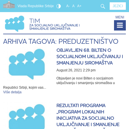
Vlada Republike Srbije
A-
A
A+
JEZICI
MENI
ARHIVA TAGOVA: PREDUZETNIŠTVO
OBJAVLJEN 68. BILTEN O
SOCIJALNOM UKLJUČIVANJU I
SMANJENJU SIROMAŠTVA
August 26, 2021 2:29 pm
Objavljen je novi Bilten o socijalnom
uklјučivanju i smanjenju siromaštva u
Republici Srbiji, kojim vas...
Više detalja
REZULTATI PROGRAMA
„PROGRAM LOKALNIH
INICIJATIVA ZA SOCIJALNO
UKLJUČIVANJE I SMANJENJE