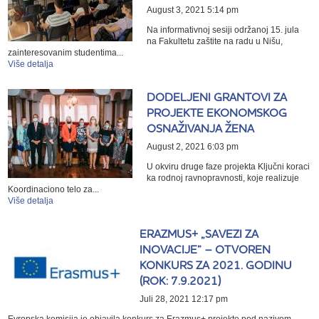
August 3, 2021 5:14 pm
Na informativnoj sesiji održanoj 15. jula
na Fakultetu zaštite na radu u Nišu,
zainteresovanim studentima...
Više detalja
DODELJENI GRANTOVI ZA
PROJEKTE EKONOMSKOG
OSNAŽIVANJA ŽENA
August 2, 2021 6:03 pm
U okviru druge faze projekta Ključni koraci
ka rodnoj ravnopravnosti, koje realizuje
Koordinaciono telo za...
Više detalja
ERAZMUS+ „SAVEZI ZA
INOVACIJE” – OTVOREN
KONKURS ZA 2021. GODINU
(ROK: 7.9.2021)
Juli 28, 2021 12:17 pm
Evropska komisija je objavila konkurs za Erazmus+ projekte pod nazivom