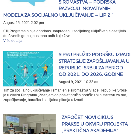
SIROMAŠTVA – PODRŠKA
RAZVOJU INOVATIVNIH
MODELA ZA SOCIJALNO UKLJUČIVANJE – LIP 2 “
August 25, 2021 2:02 pm
Cilj Programa bio je doprinos unapređenju socijalnog uključivanja osetljivih
društvenih grupa, posebno onih koje žive...
Više detalja
SIPRU PRUŽIO PODRŠKU IZRADI
STRATEGIJE ZAPOŠLJAVANJA U
REPUBLICI SRBIJI ZA PERIOD
OD 2021. DO 2026. GODINE
August 9, 2021 10:33 am
Tim za socijalno uključivanje i smanjenje siromaštva Vlade Republike Srbije
je u okviru Programa „Znanjem do posla“ pružio podršku Ministarstvu za rad,
zapošljavanje, boračka i socijalna pitanja u izradi...
ZAPOČET NOVI CIKLUS
PRAKSE U OKVIRU PROJEKTA
„PRAKTIČNA AKADEMIJA”