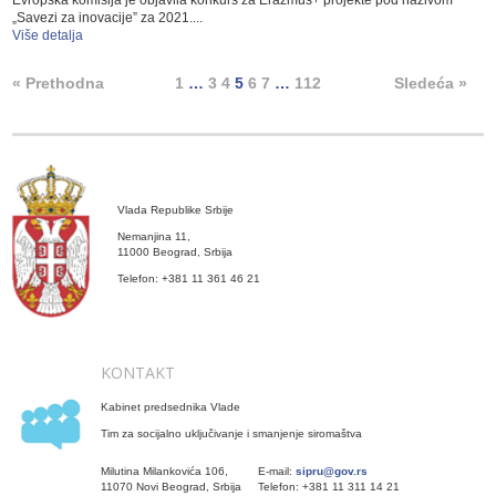
„Savezi za inovacije” za 2021....
Više detalja
« Prethodna
1
…
3
4
5
6
7
…
112
Sledeća »
Vlada Republike Srbije
Nemanjina 11,
11000 Beograd, Srbija
Telefon: +381 11 361 46 21
KONTAKT
Kabinet predsednika Vlade
Tim za socijalno uključivanje i smanjenje siromaštva
Milutina Milankovića 106,
E-mail:
sipru@gov.rs
11070 Novi Beograd, Srbija
Telefon: +381 11 311 14 21