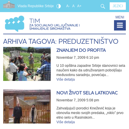
Vlada Republike Srbije
A-
A
A+
JEZICI
MENI
ARHIVA TAGOVA: PREDUZETNIŠTVO
ZNANJEM DO PROFITA
Novembar 7, 2009 6:10 pm
U 10 opština zapadne Srbije stanovnici sela
naučeni kako da udruživanjem poboljšaju
međusobnu saradnju, povećaju...
Više detalja
NOVI ŽIVOT SELA LATKOVAC
Novembar 7, 2009 5:08 pm
Zahvaljujući porodici Knežević koja je
obnovila mesto svojih predaka, „niklo” prvo
etno selo u Rasinskom...
Više detalja