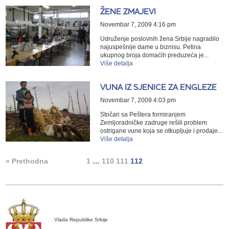
ŽENE ZMAJEVI
Novembar 7, 2009 4:16 pm
Udruženje poslovnih žena Srbije nagradilo
najuspešnije dame u biznisu. Petina
ukupnog broja domaćih preduzeća je...
Više detalja
VUNA IZ SJENICE ZA ENGLEZE
Novembar 7, 2009 4:03 pm
Stočari sa Peštera formiranjem
Zemljoradničke zadruge rešili problem
ostrigane vune koja se otkupljuje i prodaje...
Više detalja
« Prethodna
1
…
110
111
112
Vlada Republike Srbije