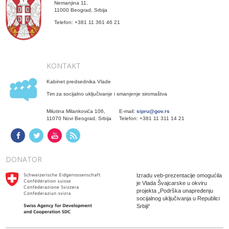
Nemanjina 11,
11000 Beograd, Srbija
Telefon: +381 11 361 46 21
KONTAKT
Kabinet predsednika Vlade
Tim za socijalno uključivanje i smanjenje siromaštva
Milutina Milankovića 106,
E-mail:
sipru@gov.rs
11070 Novi Beograd, Srbija
Telefon: +381 11 311 14 21
DONATOR
Izradu veb-prezentacije omogućila
je Vlada Švajcarske u okviru
projekta „Podrška unapređenju
socijalnog uključivanja u Republici
Srbiji“