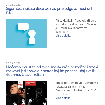
24.12.2021.
Sigurnost i zaštita dece od nasilja je odgovornost svih
nas!
Piše: Marija N. Popovski (Blog o
socijalnom uključivanju) Nasilje
je u svim svojim formama
sveprisutno…
Više detalja
24.12.2021.
Nećemo odustati od svog sna da naše pozorište i srpski
znakovni jezik osvoje prostor koji im pripada i daju veliki
doprinos čitavoj kulturi
Transkript govora Vere Jovanović
i Stojana Simića na 44.
Beogradskom Ignite-u „UKLJUČI
SE online 9”…
Više detalja