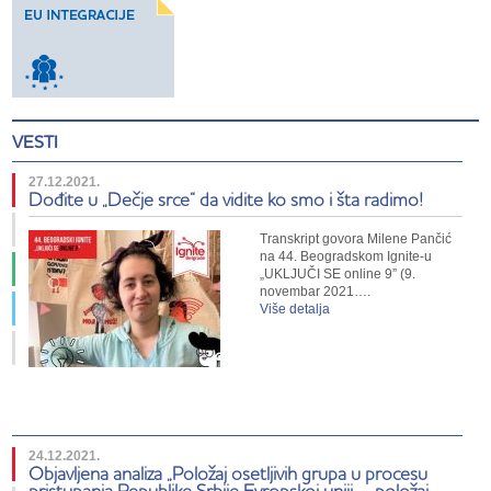
VESTI
27.12.2021.
Dođite u „Dečje srce“ da vidite ko smo i šta radimo!
Transkript govora Milene Pančić
na 44. Beogradskom Ignite-u
„UKLJUČI SE online 9” (9.
novembar 2021….
Više detalja
24.12.2021.
Objavljena analiza „Položaj osetljivih grupa u procesu
pristupanja Republike Srbije Evropskoj uniji – položaj