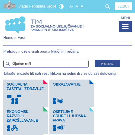
Vlada Republike Srbije
A-
A
A+
JEZICI
MENI
Home
Vesti
Pretragu možete vršiti prema
ključnim rečima
.
PRETRAŽI
Takođe, možete filtrirati vesti klikom na jednu ili više oblasti delovanja.