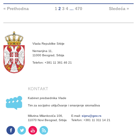
« Prethodna
1
2
3
4
…
470
Sledeća »
Vlada Republike Srbije
Nemanjina 11,
11000 Beograd, Srbija
Telefon: +381 11 361 46 21
KONTAKT
Kabinet predsednika Vlade
Tim za socijalno uključivanje i smanjenje siromaštva
Milutina Milankovića 106,
E-mail:
sipru@gov.rs
11070 Novi Beograd, Srbija
Telefon: +381 11 311 14 21