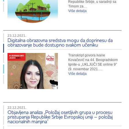
Republike Srbije, u saradnji sa
Timom za…
Više detalja
23.12.2021.
Digitalna obrazovna sredstva mogu da doprinesu da
obrazovanje bude dostupno svakom učeniku
Transkript govora Ivane
Kovačević na 44. Beogradskom
Ignite-u „UKLJUČI SE online 9”
(9. novembar 2021….
Više detalja
22.12.2021.
Objavljena analiza „Položaj osetljivih grupa u procesu
pristupanja Republike Srbije Evropskoj uniji – položaj
nacionalnih manjina“