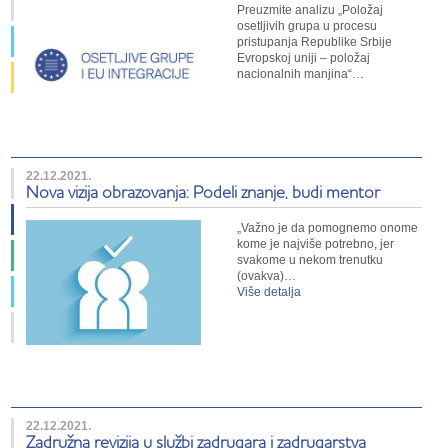
Preuzmite analizu „Položaj
osetljivih grupa u procesu
pristupanja Republike Srbije
Evropskoj uniji – položaj
nacionalnih manjina“…
22.12.2021.
Nova vizija obrazovanja: Podeli znanje, budi mentor
„Važno je da pomognemo onome
kome je najviše potrebno, jer
svakome u nekom trenutku
(ovakva)…
Više detalja
22.12.2021.
Zadružna revizija u službi zadrugara i zadrugarstva