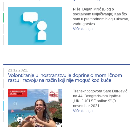
Piše: Dejan Mitić (Blog o
socijalnom uključivanju) Kao što
sam u prethodnom blogu ukazao,
zadrugarstvo…
Više detalja
21.12.2021.
Volontiranje u inostranstvu je doprinelo mom ličnom
rastu i razvoju na način koji nije moguć kod kuće
Transkript govora Sare Đurđević
na 44. Beogradskom Ignite-u
„UKLJUČI SE online 9” (9.
novembar 2021….
Više detalja