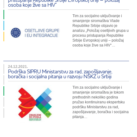
osoba koje žive sa HIV“
Tim za socijalno uključivanje i
smanjenje siromaštva Vlade
Republike Srbije objavio je
analizu „Položaj osetljivih grupa u
procesu pristupanja Republike
Srbije Evropskoj uniji – položaj
osoba koje žive sa HIV“…
24.12.2021.
Podrška SIPRU Ministarstvu za rad, zapošljavanje,
boračka i socijalna pitanja u razvoju NSKZ u Srbiji
Tim za socijalno uključivanje i
smanjenje siromaštva je tokom
prethodnih nekoliko godina
pružao kontinuiranu ekspertsku
podršku Ministarstvu za rad,
zapošljavanje, boračka i socijalna
pitanja…