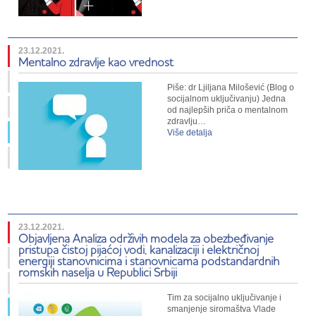
23.12.2021.
Mentalno zdravlje kao vrednost
Piše: dr Ljiljana Milošević (Blog o
socijalnom uključivanju) Jedna
od najlepših priča o mentalnom
zdravlju…
Više detalja
23.12.2021.
Objavljena Analiza održivih modela za obezbeđivanje
pristupa čistoj pijaćoj vodi, kanalizaciji i električnoj
energiji stanovnicima i stanovnicama podstandardnih
romskih naselja u Republici Srbiji
Tim za socijalno uključivanje i
smanjenje siromaštva Vlade