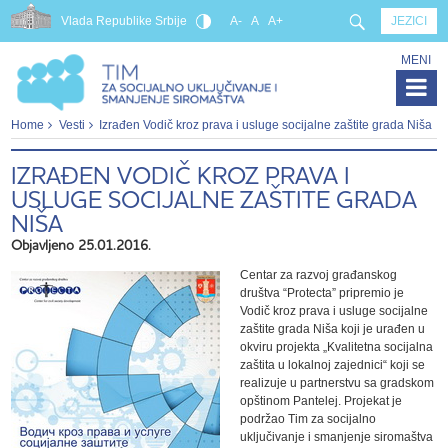
Vlada Republike Srbije
A-
A
A+
JEZICI
MENI
Home
Vesti
Izrađen Vodič kroz prava i usluge socijalne zaštite grada Niša
IZRAĐEN VODIČ KROZ PRAVA I
USLUGE SOCIJALNE ZAŠTITE GRADA
NIŠA
Objavljeno 25.01.2016.
Centar za razvoj građanskog
društva “Protecta” pripremio je
Vodič kroz prava i usluge socijalne
zaštite grada Niša koji je urađen u
okviru projekta „Kvalitetna socijalna
zaštita u lokalnoj zajednici“ koji se
realizuje u partnerstvu sa gradskom
opštinom Pantelej. Projekat je
podržao Tim za socijalno
uključivanje i smanjenje siromaštva