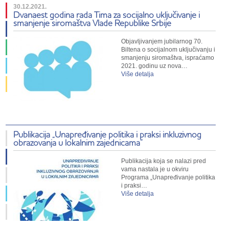
30.12.2021.
Dvanaest godina rada Tima za socijalno uključivanje i
smanjenje siromaštva Vlade Republike Srbije
Objavljivanjem jubilarnog 70.
Biltena o socijalnom uključivanju i
smanjenju siromaštva, ispraćamo
2021. godinu uz nova…
Više detalja
Publikacija „Unapređivanje politika i praksi inkluzivnog
obrazovanja u lokalnim zajednicama”
Publikacija koja se nalazi pred
vama nastala je u okviru
Programa „Unapređivanje politika
i praksi…
Više detalja