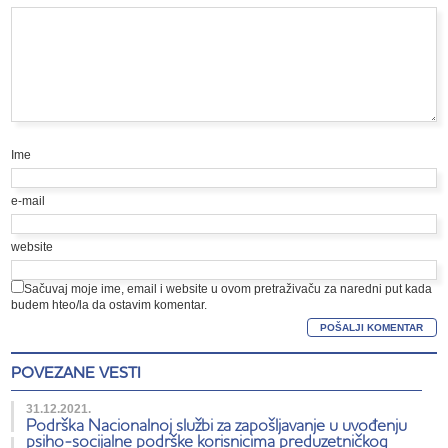
Ime
e-mail
website
Sačuvaj moje ime, email i website u ovom pretraživaču za naredni put kada
budem hteo/la da ostavim komentar.
POVEZANE VESTI
31.12.2021.
Podrška Nacionalnoj službi za zapošljavanje u uvođenju
psiho-socijalne podrške korisnicima preduzetničkog