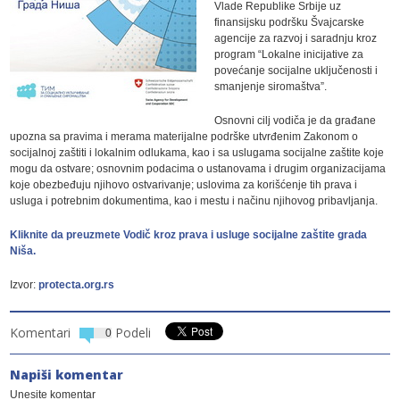
Vlade Republike Srbije uz
finansijsku podršku Švajcarske
agencije za razvoj i saradnju kroz
program “Lokalne inicijative za
povećanje socijalne uključenosti i
smanjenje siromaštva”.
Osnovni cilj vodiča je da građane
upozna sa pravima i merama materijalne podrške utvrđenim Zakonom o
socijalnoj zaštiti i lokalnim odlukama, kao i sa uslugama socijalne zaštite koje
mogu da ostvare; osnovnim podacima o ustanovama i drugim organizacijama
koje obezbeđuju njihovo ostvarivanje; uslovima za korišćenje tih prava i
usluga i potrebnim dokumentima, kao i mestu i načinu njihovog pribavljanja.
Kliknite da preuzmete Vodič kroz prava i usluge socijalne zaštite grada
Niša.
Izvor:
protecta.org.rs
Komentari
Podeli
0
Napiši komentar
Unesite komentar