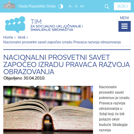
Vlada Republike Srbije
A-
A
A+
JEZICI
MENI
Home
Vesti
Nacionalni prosvetni savet započeo izradu Pravaca razvoja obrazovanja
NACIONALNI PROSVETNI SAVET
ZAPOČEO IZRADU PRAVACA RAZVOJA
OBRAZOVANJA
Objavljeno 30.04.2010.
Nacionalni
prosvetni savet
pokrenuo je izradu
Pravaca razvoja
obrazovanja u
Srbiji
koji će biti
polazni okvir
buduće Strategije
razvoja