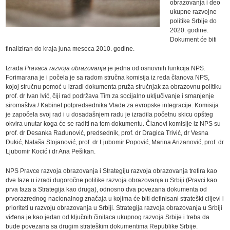
obrazovanja i deo
ukupne razvojne
politike Srbije do
2020. godine.
Dokument će biti
finaliziran do kraja juna meseca 2010. godine.
Izrada
Pravaca razvoja obrazovanja
je jedna od osnovnih funkcija NPS.
Forimarana je i počela je sa radom stručna komisija iz reda članova NPS,
kojoj stručnu pomoć u izradi dokumenta pruža stručnjak za obrazovnu politiku
prof. dr Ivan Ivić, čiji rad podržava Tim za socijalno uključivanje i smanjenje
siromaštva / Kabinet potpredsednika Vlade za evropske integracije. Komisija
je započela svoj rad i u dosadašnjem radu je izradila početnu skicu opšteg
okvira unutar koga će se raditi na tom dokumentu. Članovi komisije iz NPS su
prof. dr Desanka Radunović, predsednik, prof. dr Dragica Trivić, dr Vesna
Đukić, Nataša Stojanović, prof. dr Ljubomir Popović, Marina Arizanović, prof. dr
Ljubomir Kocić i dr Ana Pešikan.
NPS Pravce razvoja obrazovanja i Strategiju razvoja obrazovanja
tretira kao
dve faze u izradi dugoročne politike razvoja obrazovanja u Srbiji (Pravci kao
prva faza a Strategija kao druga), odnosno
dva povezana dokumenta od
prvorazrednog nacionalnog značaja u kojima će biti definisani strateški ciljevi i
prioriteti u razvoju obrazovanja u Srbiji. Strategija razvoja obrazovanja u Srbiji
viđena je kao jedan od ključnih činilaca ukupnog razvoja Srbije i treba da
bude povezana sa drugim strateškim dokumentima Republike Srbije.