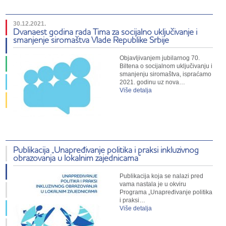
30.12.2021.
Dvanaest godina rada Tima za socijalno uključivanje i
smanjenje siromaštva Vlade Republike Srbije
Objavljivanjem jubilarnog 70.
Biltena o socijalnom uključivanju i
smanjenju siromaštva, ispraćamo
2021. godinu uz nova…
Više detalja
Publikacija „Unapređivanje politika i praksi inkluzivnog
obrazovanja u lokalnim zajednicama”
Publikacija koja se nalazi pred
vama nastala je u okviru
Programa „Unapređivanje politika
i praksi…
Više detalja