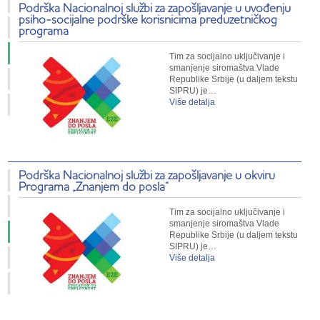
Podrška Nacionalnoj službi za zapošljavanje u uvođenju
psiho-socijalne podrške korisnicima preduzetničkog
programa
Tim za socijalno uključivanje i
smanjenje siromaštva Vlade
Republike Srbije (u daljem tekstu
SIPRU) je…
Više detalja
Podrška Nacionalnoj službi za zapošljavanje u okviru
Programa „Znanjem do posla“
Tim za socijalno uključivanje i
smanjenje siromaštva Vlade
Republike Srbije (u daljem tekstu
SIPRU) je…
Više detalja