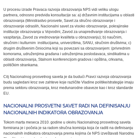
U procesu izrade Pravaca razvoja obrazovanja NPS vidi veliku ulogu
partnera, odnosno predviđa konsultacije sa: a) državnim institucijama u oblasti
obrazovanja (Ministrastvo prosvete, Savet za stručno obrazovanje i
obrazovanje odraslih, Nacionalni savet za visoko obrazovanje, pokrajinske
institucije obrazovanja u Vojvodini, Zavod za unapređivanje obrazovanja i
vaspitanja, Zavod za vrednovanje kvaliteta u obrazovanju); b) naučnim,
stručnim i kulturnim institucijama, univerzitima, SANU, stručnim društvima; c)
drugim društvenim činiocima koji su povezani sa obrazovanjem: (privrednim
komorama, udruženjima građana i udruženjima poslodavaca, sindikatima u
oblasti obrazovanja, Stalnom konferencijom gradova i opština, crkvama,
političkim strankama.
Cilj Nacionalnog prosvetnog saveta je da budući
Pravci razvoja obrazovanja
budu sagledani kroz sve zahteve koje različite Vladine politike/strategije imaju
prema sektoru obrazovanja, kroz međunarodne obaveze kao i kroz standarde
EU.
NACIONALNI PROSVETNI SAVET RADI NA DEFINISANJU
NACIONALNIH INDIKATORA OBRAZOVANJA
Tokom marta meseca 2010. godine u okviru Nacionalnog prosvetnog saveta
formirana je i počela je sa radom stručna komisija koja će raditi na definisanju
nacionalnih indikatora obrazovanja prema kojima će NPS izveštavati Narodnu