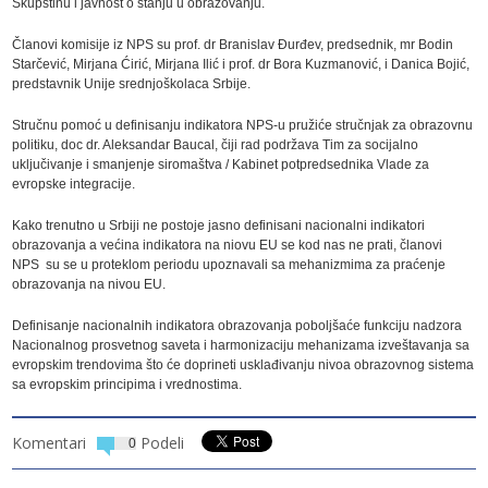
Skupštinu i javnost o stanju u obrazovanju.
Članovi komisije iz NPS su prof. dr Branislav Đurđev, predsednik, mr Bodin
Starčević, Mirjana Ćirić, Mirjana Ilić i prof. dr Bora Kuzmanović, i Danica Bojić,
predstavnik Unije srednjoškolaca Srbije.
Stručnu pomoć u definisanju indikatora NPS-u pružiće stručnjak za obrazovnu
politiku, doc dr. Aleksandar Baucal, čiji rad podržava Tim za socijalno
uključivanje i smanjenje siromaštva / Kabinet potpredsednika Vlade za
evropske integracije.
Kako trenutno u Srbiji ne postoje jasno definisani nacionalni indikatori
obrazovanja a većina indikatora na niovu EU se kod nas ne prati, članovi
NPS su se u proteklom periodu upoznavali sa mehanizmima za praćenje
obrazovanja na nivou EU.
Definisanje nacionalnih indikatora obrazovanja poboljšaće funkciju nadzora
Nacionalnog prosvetnog saveta i harmonizaciju mehanizama izveštavanja sa
evropskim trendovima što će doprineti usklađivanju nivoa obrazovnog sistema
sa evropskim principima i vrednostima.
Komentari
Podeli
0