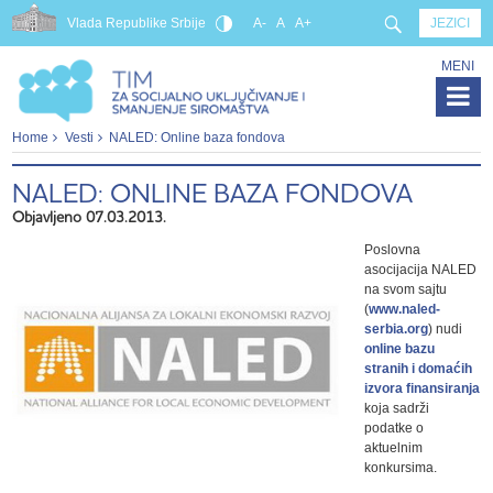
Vlada Republike Srbije
A-
A
A+
JEZICI
MENI
Home
Vesti
NALED: Online baza fondova
NALED: ONLINE BAZA FONDOVA
Objavljeno 07.03.2013.
Poslovna
asocijacija NALED
na svom sajtu
(
www.naled-
serbia.org
) nudi
online bazu
stranih i domaćih
izvora finansiranja
koja sadrži
podatke o
aktuelnim
konkursima.