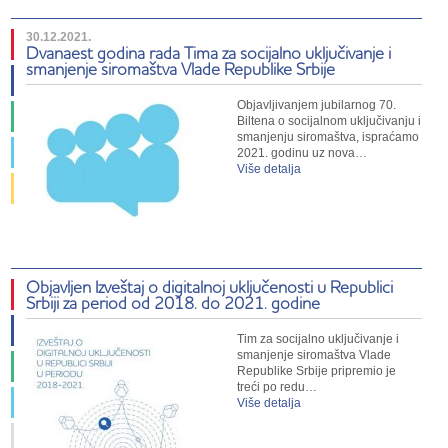
30.12.2021.
Dvanaest godina rada Tima za socijalno uključivanje i
smanjenje siromaštva Vlade Republike Srbije
Objavljivanjem jubilarnog 70.
Biltena o socijalnom uključivanju i
smanjenju siromaštva, ispraćamo
2021. godinu uz nova…
Više detalja
Objavljen Izveštaj o digitalnoj uključenosti u Republici
Srbiji za period od 2018. do 2021. godine
Tim za socijalno uključivanje i
smanjenje siromaštva Vlade
Republike Srbije pripremio je
treći po redu…
Više detalja