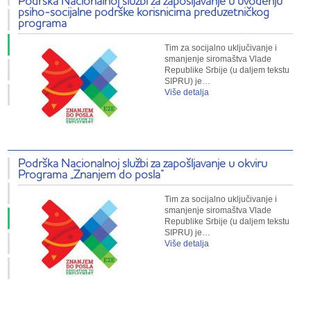
Podrška Nacionalnoj službi za zapošljavanje u uvođenju
psiho-socijalne podrške korisnicima preduzetničkog
programa
Tim za socijalno uključivanje i
smanjenje siromaštva Vlade
Republike Srbije (u daljem tekstu
SIPRU) je…
Više detalja
Podrška Nacionalnoj službi za zapošljavanje u okviru
Programa „Znanjem do posla“
Tim za socijalno uključivanje i
smanjenje siromaštva Vlade
Republike Srbije (u daljem tekstu
SIPRU) je…
Više detalja