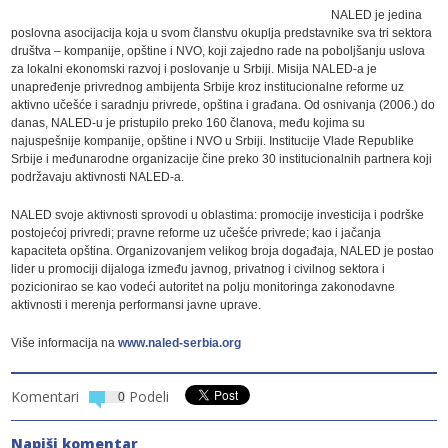
NALED je jedina
poslovna asocijacija koja u svom članstvu okuplja predstavnike sva tri sektora
društva – kompanije, opštine i NVO, koji zajedno rade na poboljšanju uslova
za lokalni ekonomski razvoj i poslovanje u Srbiji. Misija NALED-a je
unapređenje privrednog ambijenta Srbije kroz institucionalne reforme uz
aktivno učešće i saradnju privrede, opština i građana. Od osnivanja (2006.) do
danas, NALED-u je pristupilo preko 160 članova, među kojima su
najuspešnije kompanije, opštine i NVO u Srbiji. Institucije Vlade Republike
Srbije i međunarodne organizacije čine preko 30 institucionalnih partnera koji
podržavaju aktivnosti NALED-a.
NALED svoje aktivnosti sprovodi u oblastima: promocije investicija i podrške
postojećoj privredi; pravne reforme uz učešće privrede; kao i jačanja
kapaciteta opština. Organizovanjem velikog broja događaja, NALED je postao
lider u promociji dijaloga između javnog, privatnog i civilnog sektora i
pozicionirao se kao vodeći autoritet na polju monitoringa zakonodavne
aktivnosti i merenja performansi javne uprave.
Više informacija na
www.naled-serbia.org
Komentari
Podeli
0
Napiši komentar