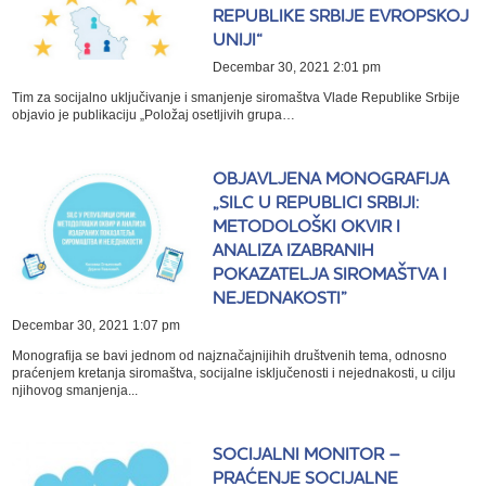
REPUBLIKE SRBIJE EVROPSKOJ
UNIJI“
Decembar 30, 2021 2:01 pm
Tim za socijalno uključivanje i smanjenje siromaštva Vlade Republike Srbije
objavio je publikaciju „Položaj osetljivih grupa…
OBJAVLJENA MONOGRAFIJA
„SILC U REPUBLICI SRBIJI:
METODOLOŠKI OKVIR I
ANALIZA IZABRANIH
POKAZATELJA SIROMAŠTVA I
NEJEDNAKOSTI”
Decembar 30, 2021 1:07 pm
Monografija se bavi jednom od najznačajnijihih društvenih tema, odnosno
praćenjem kretanja siromaštva, socijalne isključenosti i nejednakosti, u cilju
njihovog smanjenja...
SOCIJALNI MONITOR –
PRAĆENJE SOCIJALNE