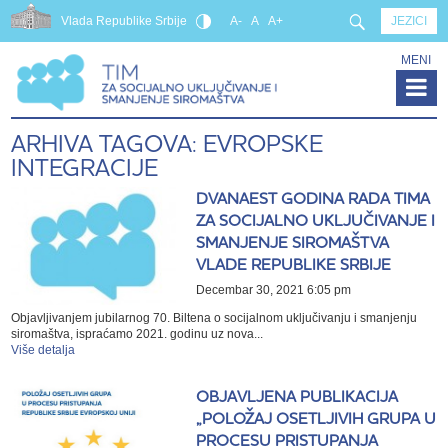
Vlada Republike Srbije
A-
A
A+
JEZICI
MENI
ARHIVA TAGOVA: EVROPSKE
INTEGRACIJE
DVANAEST GODINA RADA TIMA
ZA SOCIJALNO UKLJUČIVANJE I
SMANJENJE SIROMAŠTVA
VLADE REPUBLIKE SRBIJE
Decembar 30, 2021 6:05 pm
Objavljivanjem jubilarnog 70. Biltena o socijalnom uključivanju i smanjenju
siromaštva, ispraćamo 2021. godinu uz nova...
Više detalja
OBJAVLJENA PUBLIKACIJA
„POLOŽAJ OSETLJIVIH GRUPA U
PROCESU PRISTUPANJA