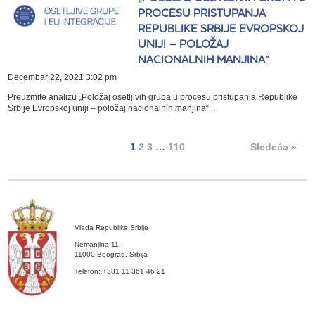
PROCESU PRISTUPANJA
REPUBLIKE SRBIJE EVROPSKOJ
UNIJI – POLOŽAJ
NACIONALNIH MANJINA“
Decembar 22, 2021 3:02 pm
Preuzmite analizu „Položaj osetljivih grupa u procesu pristupanja Republike
Srbije Evropskoj uniji – položaj nacionalnih manjina“...
1
2
3
…
110
Sledeća »
Vlada Republike Srbije
Nemanjina 11,
11000 Beograd, Srbija
Telefon: +381 11 361 46 21