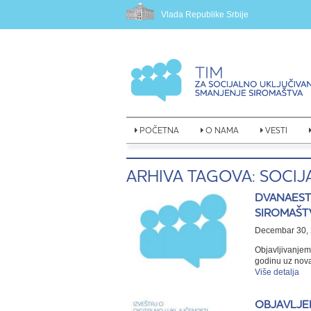
Vlada Republike Srbije
POČETNA
O NAMA
VESTI
ARHIVA TAGOVA: SOCIJ
DVANAEST
SIROMAŠTV
Decembar 30, 
Objavljivanjem
godinu uz nova
Više detalja
OBJAVLJEN