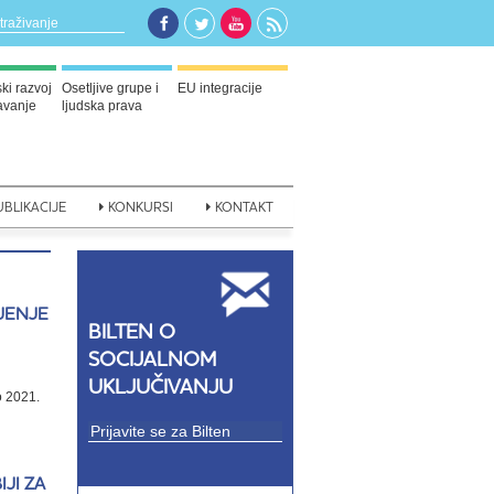
i razvoj
Osetljive grupe i
EU integracije
javanje
ljudska prava
BLIKACIJE
KONKURSI
KONTAKT
JENJE
BILTEN O
SOCIJALNOM
UKLJUČIVANJU
o 2021.
JI ZA