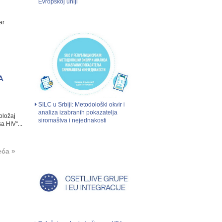
Evropskoj uniji
ar
A
SILC u Srbiji: Metodološki okvir i
analiza izabranih pokazatelja
oložaj
siromaštva i nejednakosti
a HIV“...
eća »