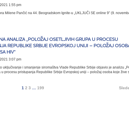
2021 1:55 pm
ora Milene Pančić na 44. Beogradskom Ignite-u „UKLJUČI SE online 9” (9. novemb
NA ANALIZA „POLOŽAJ OSETLJIVIH GRUPA U PROCESU
JA REPUBLIKE SRBIJE EVROPSKOJ UNIJI – POLOŽAJ OSOB
SA HIV“
2021 3:07 pm
o uključivanje i smanjenje siromaštva Vlade Republike Srbije objavio je analizu „P
a u procesu pristupanja Republike Srbije Evropskoj uniji – položaj osoba koje žive s
1
2
3
…
199
Sled