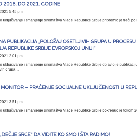
 2018. DO 2021. GODINE
2021 5:45 pm
o uključivanje i smanjenje siromaštva Vlade Republike Srbije pripremio je treći po r
NA PUBLIKACIJA „POLOŽAJ OSETLJIVIH GRUPA U PROCESU
JA REPUBLIKE SRBIJE EVROPSKOJ UNIJI“
2021 2:01 pm
o uključivanje i smanjenje siromaštva Vlade Republike Srbije objavio je publikacij
jivih grupa…
I MONITOR – PRAĆENJE SOCIJALNE UKLJUČENOSTI U REPU
2021 3:51 pm
no uključivanje i smanjenje siromaštva Vlade Republike Srbije pokrenuo je tokom 2
„DEČJE SRCE“ DA VIDITE KO SMO I ŠTA RADIMO!