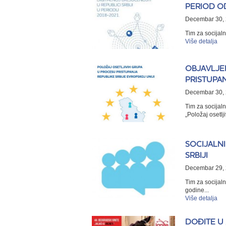
PERIOD OD
Decembar 30, 
Tim za socijaln
Više detalja
OBJAVLJE
PRISTUPAN
Decembar 30, 
Tim za socijaln
„Položaj osetl
SOCIJALN
SRBIJI
Decembar 29, 
Tim za socijal
godine...
Više detalja
DOĐITE U 