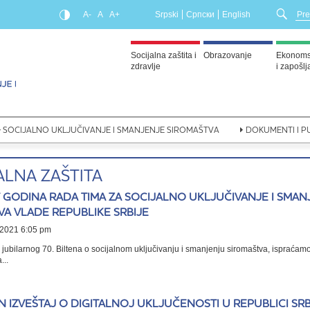
A-
A
A+
Srpski
Српски
English
Socijalna zaštita i
Obrazovanje
Ekonomsk
zdravlje
i zapošl
SOCIJALNO UKLJUČIVANJE I SMANJENJE SIROMAŠTVA
DOKUMENTI I PU
ALNA ZAŠTITA
 GODINA RADA TIMA ZA SOCIJALNO UKLJUČIVANJE I SMAN
A VLADE REPUBLIKE SRBIJE
2021 6:05 pm
 jubilarnog 70. Biltena o socijalnom uključivanju i smanjenju siromaštva, ispraćam
...
 IZVEŠTAJ O DIGITALNOJ UKLJUČENOSTI U REPUBLICI SRBI