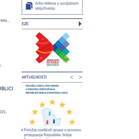
Arhiv biltena o socijalnom
uključivanju
edu...
E2E
u
<
>
AKTUELNOSTI
BLICI
021.
Položaj osetljivih grupa u procesu
pristupanja Republike Srbije