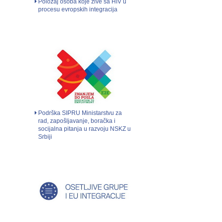
Položaj osoba koje žive sa HIV u
procesu evropskih integracija
Podrška SIPRU Ministarstvu za
rad, zapošljavanje, boračka i
socijalna pitanja u razvoju NSKZ u
Srbiji