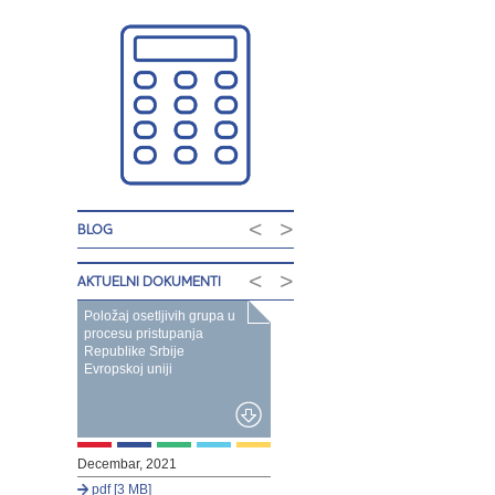
<
>
BLOG
<
>
AKTUELNI DOKUMENTI
Položaj osetljivih grupa u
procesu pristupanja
Republike Srbije
Evropskoj uniji
Decembar, 2021
pdf [3 MB]