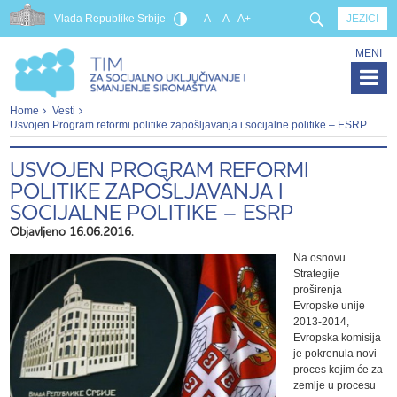
Vlada Republike Srbije
A-
A
A+
JEZICI
MENI
Home
Vesti
Usvojen Program reformi politike zapošlјavanja i socijalne politike – ESRP
USVOJEN PROGRAM REFORMI
POLITIKE ZAPOŠLЈAVANJA I
SOCIJALNE POLITIKE – ESRP
Objavljeno 16.06.2016.
Na osnovu
Strategije
proširenja
Evropske unije
2013-2014,
Evropska komisija
je pokrenula novi
proces kojim će za
zemlje u procesu