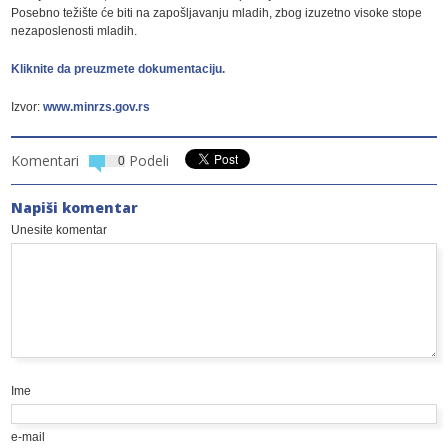
Posebno težište će biti na zapošljavanju mladih, zbog izuzetno visoke stope
nezaposlenosti mladih.
Kliknite da preuzmete dokumentaciju.
Izvor:
www.minrzs.gov.rs
Komentari
Podeli
0
Napiši komentar
Unesite komentar
Ime
e-mail