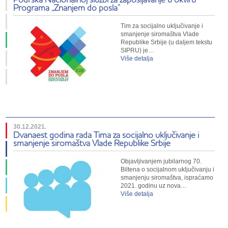
Programa „Znanjem do posla“
Tim za socijalno uključivanje i
smanjenje siromaštva Vlade
Republike Srbije (u daljem tekstu
SIPRU) je…
Više detalja
30.12.2021.
Dvanaest godina rada Tima za socijalno uključivanje i
smanjenje siromaštva Vlade Republike Srbije
Objavljivanjem jubilarnog 70.
Biltena o socijalnom uključivanju i
smanjenju siromaštva, ispraćamo
2021. godinu uz nova…
Više detalja