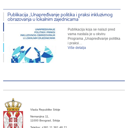
Publikacija „Unapređivanje politika i praksi inkluzivnog
obrazovanja u lokalnim zajednicama”
Publikacija koja se nalazi pred
vama nastala je u okviru
Programa „Unapređivanje politika
i praksi…
Više detalja
Vlada Republike Srbije
Nemanjina 11,
11000 Beograd, Srbija
Telefon: +381 11 361 46 21