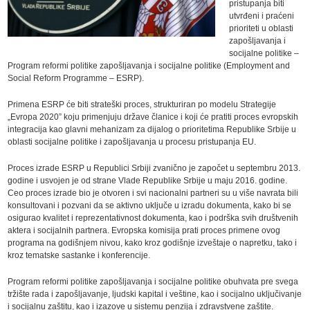
pristupanja biti
utvrđeni i praćeni
prioriteti u oblasti
zapošljavanja i
socijalne politike –
Program reformi politike zapošljavanja i socijalne politike (Employment and
Social Reform Programme – ESRP).
Primena ESRP će biti strateški proces, strukturiran po modelu Strategije
„Evropa 2020” koju primenjuju države članice i koji će pratiti proces evropskih
integracija kao glavni mehanizam za dijalog o prioritetima Republike Srbije u
oblasti socijalne politike i zapošljavanja u procesu pristupanja EU.
Proces izrade ESRP u Republici Srbiji zvanično je započet u septembru 2013.
godine i usvojen je od strane Vlade Republike Srbije u maju 2016. godine.
Ceo proces izrade bio je otvoren i svi nacionalni partneri su u više navrata bili
konsultovani i pozvani da se aktivno uključe u izradu dokumenta, kako bi se
osigurao kvalitet i reprezentativnost dokumenta, kao i podrška svih društvenih
aktera i socijalnih partnera. Evropska komisija prati proces primene ovog
programa na godišnjem nivou, kako kroz godišnje izveštaje o napretku, tako i
kroz tematske sastanke i konferencije.
Program reformi politike zapošljavanja i socijalne politike obuhvata pre svega
tržište rada i zapošljavanje, ljudski kapital i veštine, kao i socijalno uključivanje
i socijalnu zaštitu, kao i izazove u sistemu penzija i zdravstvene zaštite.