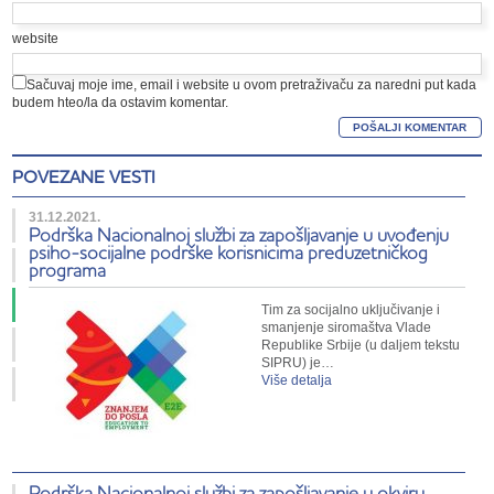
website
Sačuvaj moje ime, email i website u ovom pretraživaču za naredni put kada
budem hteo/la da ostavim komentar.
POVEZANE VESTI
31.12.2021.
Podrška Nacionalnoj službi za zapošljavanje u uvođenju
psiho-socijalne podrške korisnicima preduzetničkog
programa
Tim za socijalno uključivanje i
smanjenje siromaštva Vlade
Republike Srbije (u daljem tekstu
SIPRU) je…
Više detalja
Podrška Nacionalnoj službi za zapošljavanje u okviru