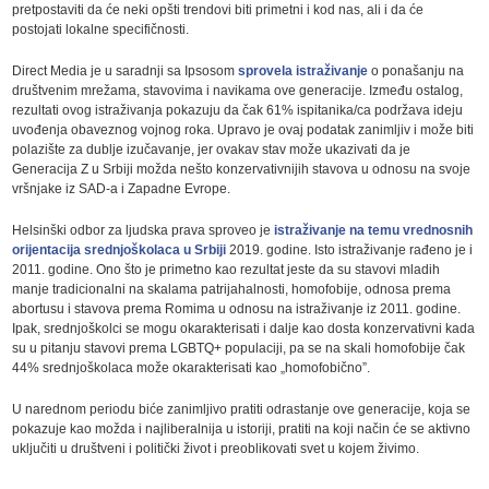
pretpostaviti da će neki opšti trendovi biti primetni i kod nas, ali i da će
postojati lokalne specifičnosti.
Direct Media je u saradnji sa Ipsosom
sprovela istraživanje
o ponašanju na
društvenim mrežama, stavovima i navikama ove generacije. Između ostalog,
rezultati ovog istraživanja pokazuju da čak 61% ispitanika/ca podržava ideju
uvođenja obaveznog vojnog roka. Upravo je ovaj podatak zanimljiv i može biti
polazište za dublje izučavanje, jer ovakav stav može ukazivati da je
Generacija Z u Srbiji možda nešto konzervativnijih stavova u odnosu na svoje
vršnjake iz SAD-a i Zapadne Evrope.
Helsinški odbor za ljudska prava sproveo je
istraživanje na temu vrednosnih
orijentacija srednjoškolaca u Srbiji
2019. godine. Isto istraživanje rađeno je i
2011. godine. Ono što je primetno kao rezultat jeste da su stavovi mladih
manje tradicionalni na skalama patrijahalnosti, homofobije, odnosa prema
abortusu i stavova prema Romima u odnosu na istraživanje iz 2011. godine.
Ipak, srednjoškolci se mogu okarakterisati i dalje kao dosta konzervativni kada
su u pitanju stavovi prema LGBTQ+ populaciji, pa se na skali homofobije čak
44% srednjoškolaca može okarakterisati kao „homofobično”.
U narednom periodu biće zanimljivo pratiti odrastanje ove generacije, koja se
pokazuje kao možda i najliberalnija u istoriji, pratiti na koji način će se aktivno
uključiti u društveni i politički život i preoblikovati svet u kojem živimo.