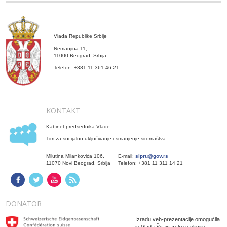
Vlada Republike Srbije
Nemanjina 11,
11000 Beograd, Srbija
Telefon: +381 11 361 46 21
KONTAKT
Kabinet predsednika Vlade
Tim za socijalno uključivanje i smanjenje siromaštva
Milutina Milankovića 106,
E-mail:
sipru@gov.rs
11070 Novi Beograd, Srbija
Telefon: +381 11 311 14 21
DONATOR
Izradu veb-prezentacije omogućila
je Vlada Švajcarske u okviru