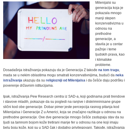
Milenijalsi su
generacija koja je
pokazala mnogo
manji stepen
konzervativizma u
odnosu na
prethodne
generacije, a
stavila je u centar
pažnje i teme
ljudskih prava, kao
i klimatske
probleme.
Dosadašnja istraživanja pokazuju da je Generacija Z takođe
na tom tragu
,
mada se u nekim oblastima mogu smatrati konzervativnijima, budući da
neka
istraživanja
ukazuju da su
religiozniji od Milenijalsa
i da češće daju podršku i
poverenje državnim istitucijama.
Ipak, istraživanja Pew Research centra iz SAD-a, koji godinama prati trendove
i stavove mladih, pokazuje da su pogledi na ranjive i diskrimninisane grupe
slični kod obe generacije. Dobar pimer jeste percepcija rasnog pitanja kod
Milenijalsa i Generacije Z u Americi, koja se značajno razlikuje u odnosu na
prethodne generacije. Ove dve generacije mnogo češće zastupaju stav da su
ljudi sa tamnom bojom kože tretirani manje fer u odnosu na one koji imaju
belu boju kože, koji su u SAD čak i dodatno privilegovani. Takođe, istraživanja