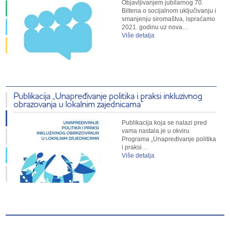
Objavljivanjem jubilarnog 70.
Biltena o socijalnom uključivanju i
smanjenju siromaštva, ispraćamo
2021. godinu uz nova…
Više detalja
Publikacija „Unapređivanje politika i praksi inkluzivnog
obrazovanja u lokalnim zajednicama”
Publikacija koja se nalazi pred
vama nastala je u okviru
Programa „Unapređivanje politika
i praksi…
Više detalja