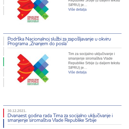
Republike Srbije (u daljem tekstu
SIPRU) je…
Više detalja
Podrška Nacionalnoj službi za zapošljavanje u okviru
Programa „Znanjem do posla“
Tim za socijalno uključivanje i
smanjenje siromaštva Vlade
Republike Srbije (u daljem tekstu
SIPRU) je…
Više detalja
30.12.2021.
Dvanaest godina rada Tima za socijalno uključivanje i
smanjenje siromaštva Vlade Republike Srbije