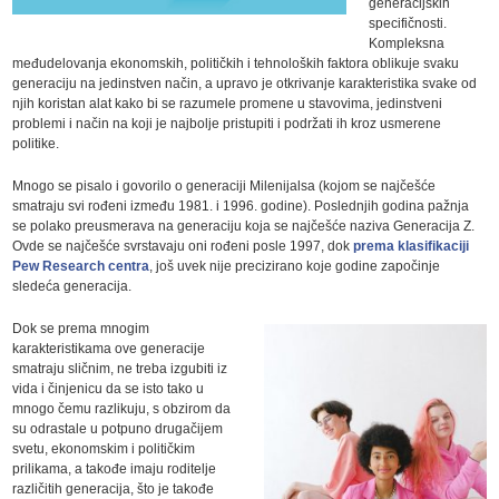
generacijskih
specifičnosti.
Kompleksna
međudelovanja ekonomskih, političkih i tehnoloških faktora oblikuje svaku
generaciju na jedinstven način, a upravo je otkrivanje karakteristika svake od
njih koristan alat kako bi se razumele promene u stavovima, jedinstveni
problemi i način na koji je najbolje pristupiti i podržati ih kroz usmerene
politike.
Mnogo se pisalo i govorilo o generaciji Milenijalsa (kojom se najčešće
smatraju svi rođeni između 1981. i 1996. godine). Poslednjih godina pažnja
se polako preusmerava na generaciju koja se najčešće naziva Generacija Z.
Ovde se najčešće svrstavaju oni rođeni posle 1997, dok
prema klasifikaciji
Pew Research centra
, još uvek nije precizirano koje godine započinje
sledeća generacija.
Dok se prema mnogim
karakteristikama ove generacije
smatraju sličnim, ne treba izgubiti iz
vida i činjenicu da se isto tako u
mnogo čemu razlikuju, s obzirom da
su odrastale u potpuno drugačijem
svetu, ekonomskim i političkim
prilikama, a takođe imaju roditelje
različitih generacija, što je takođe