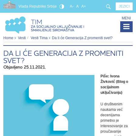
Vlada Republike Srbije
A-
A
A+
JEZICI
MENI
Home
Vesti
Vesti Tima
Da li će Generacija Z promeniti svet?
DA LI ĆE GENERACIJA Z PROMENITI
SVET?
Objavljeno 25.11.2021.
Piše: Ivona
Živković (Blog o
socijalnom
uključivanju)
U društvenim
naukama već
decenijama
primetno je
interesovanje za
proučavanje