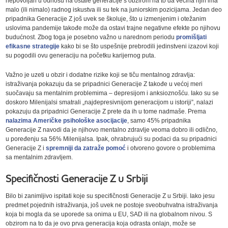
nepovoljan u odnosu na ostale generacije s obzirom na to da većina njih ima
malo (ili nimalo) radnog iskustva ili su tek na juniorskim pozicijama. Jedan deo
pripadnika Generacije Z još uvek se školuje, što u izmenjenim i otežanim
uslovima pandemije takođe može da ostavi trajne negativne efekte po njihovu
budućnost. Zbog toga je posebno važno u narednom periodu
promišljati
efikasne strategije
kako bi se što uspešnije prebrodili jedinstveni izazovi koji
su pogodili ovu generaciju na početku karijernog puta.
Važno je uzeti u obzir i dodatne rizike koji se tiču mentalnog zdravlja:
istraživanja pokazuju da se pripadnici Generacije Z takođe u većoj meri
suočavaju sa mentalnim problemima – depresijom i anksioznošću. Iako su se
doskoro Milenijalsi smatrali „najdepresivnijom generacijom u istoriji”, nalazi
pokazuju da pripadnici Generacije Z prete da ih u tome nadmaše. Prema
nalazima Američke psihološke asocijacije
, samo 45% pripadnika
Generacije Z navodi da je njihovo mentalno zdravlje veoma dobro ili odlično,
u poređenju sa 56% Milenijalsa. Ipak, ohrabrujući su podaci da su pripadnici
Generacije Z i
spremniji da zatraže pomoć
i otvoreno govore o problemima
sa mentalnim zdravljem.
Specifičnosti Generacije Z u Srbiji
Bilo bi zanimljivo ispitati koje su specifičnosti Generacije Z u Srbiji. Iako jesu
predmet pojednih istraživanja, još uvek ne postoje sveobuhvatna istraživanja
koja bi mogla da se uporede sa onima u EU, SAD ili na globalnom nivou. S
obzirom na to da je ovo prva generacija koja odrasta onlajn, može se