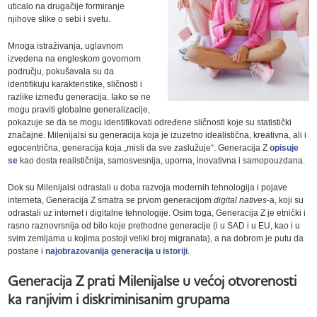
uticalo na drugačije formiranje
njihove slike o sebi i svetu.
Mnoga istraživanja, uglavnom
izvedena na engleskom govornom
području, pokušavala su da
identifikuju karakteristike, sličnosti i
razlike između generacija. Iako se ne
mogu praviti globalne generalizacije,
pokazuje se da se mogu identifikovati određene sličnosti koje su statistički
značajne. Milenijalsi su generacija koja je izuzetno idealistična, kreativna, ali i
egocentrična, generacija koja „misli da sve zaslužuje“. Generacija Z
opisuje
se
kao dosta realističnija, samosvesnija, uporna, inovativna i samopouzdana.
Dok su Milenijalsi odrastali u doba razvoja modernih tehnologija i pojave
interneta, Generacija Z smatra se prvom generacijom
digital natives
-a, koji su
odrastali uz internet i digitalne tehnologije. Osim toga, Generacija Z je etnički i
rasno raznovrsnija od bilo koje prethodne generacije (i u SAD i u EU, kao i u
svim zemljama u kojima postoji veliki broj migranata), a na dobrom je putu da
postane i
najobrazovanija generacija u istoriji
.
Generacija Z prati Milenijalse u većoj otvorenosti
ka ranjivim i diskriminisanim grupama