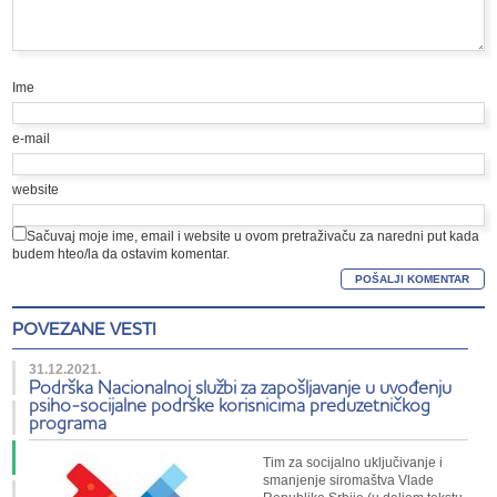
Ime
e-mail
website
Sačuvaj moje ime, email i website u ovom pretraživaču za naredni put kada
budem hteo/la da ostavim komentar.
POVEZANE VESTI
31.12.2021.
Podrška Nacionalnoj službi za zapošljavanje u uvođenju
psiho-socijalne podrške korisnicima preduzetničkog
programa
Tim za socijalno uključivanje i
smanjenje siromaštva Vlade