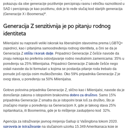
pokazuju da obe generacije pozitivnije percipiraju rasnu i etničku raznolikost u
SAD i percipiraju je kao pozitivnu, dok je to ređe slučaj kod starijih generacija
(Generacije X i Boomersa)
*
.
Generacija Z senzitivnija je po pitanju rodnog
identiteta
Milenijalsi su napravili veliki iskorak ka liberalnijim stavovima prema LGBTQ+
zajednici, kao i pitanjima samoodređenja rodnog identiteta, a čini se da je
Generacija Z
otišla i korak dalje
. Pripadnici Generacije Z češće navode da
znaju nekoga ko preferira oslovljavanje rodno neutralnim zamenicama: 35% u
poređenju sa 25% Milenijalsa. Pripadnici Generacije Z takođe češće nego
ostali navode da bi formulari u kojima se postavlja pitanje roda trebalo da
ponude još opcija osim muško/žensko. Oko 59% pripadnika Generacije Z je
ovog stava, u poređenju sa 50% Milenijalsa.
Gotovo polovina pripadnika Generacije Z, slično kao i Milenijalsi, navode da je
donošenje zakona o istopolnim brakovima
dobro za društvo
. Samo 15%
pripadnika Generacije Z smatra da je istopolni brak loš za društvo, što je
značajno manje u poređenju sa Generacijom X, gde je takvog stava 25%
ispitanika/ca, ili Boomerima, gde je to mišljenje zastupljeno kod 32%.
Agencija za istraživanje javnog mnjenja Gallup iz Vašingtona tokom 2020.
sprovela je istraživanje
na slučajnom uzorku 15.349 Amerikanaca koje je