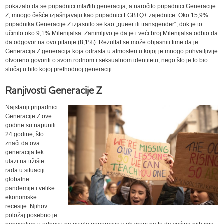
pokazalo da se pripadnici mlađih generacija, a naročito pripadnici Generacije
Z, mnogo češće izjašnjavaju kao pripadnici LGBTQ+ zajednice. Oko 15,9%
pripadnika Generacije Z izjasnilo se kao „queer ili transgender“, dok je to
učinilo oko 9,1% Milenijalsa. Zanimljivo je da je i veći broj Milenijalsa odbio da
da odgovor na ovo pitanje (8,1%). Rezultat se može objasniti time da je
Generacija Z generacija koja odrasta u atmosferi u kojoj je mnogo prihvatljivije
otvoreno govoriti o svom rodnom i seksualnom identitetu, nego što je to bio
slučaj u bilo kojoj prethodnoj generaciji.
Ranjivosti Generacije Z
Najstariji pripadnici
Generacije Z ove
godine su napunili
24 godine, što
znači da ova
generacija tek
ulazi na tržište
rada u situaciji
globalne
pandemije i velike
ekonomske
recesije. Njihov
položaj posebno je