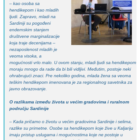
– kao osoba sa
hendikepom i kao mladih
ljudi. Zapravo, mladi na
Sardiniji su pogođeni
endemskim stanjem
društvene marginalizacije
koja traje decenijama –
nezaposlenost mladih je
veoma visoka, a
mogućnosti vrlo malo. U ovom stanju, mladi ljudi sa hendikepom
moraju mnogo da rade da bi bili vidljivi. Međutim, postoje neki
ohrabrujući znaci. Pre nekoliko godina, mlada žena sa veoma
teškim hendikepom imenovana je za regionalnog savetnika za
javno obrazovanje.
O razlikama između života u većim gradovima i ruralnom
području Sardinije
– Kada pričamo o životu u većim gradovima Sardinije i selima,
razlike su primetne. Osobe sa hendikepom koje žive u Kaljariju
imaju pristup uslugama i mogućnostima koje ne postoje u