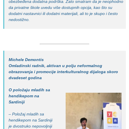
obezbeđena dodatna podrška. Zato smatram da je neophodno
da privatne škole uvedu više dostupnih opcija, kao što su
dodatni nastavnici ili dodatni materijali, ali to je skupo i često
nedostižno.
Michele Demontis
Omladinski radnik, aktivan u polju neformalnog
obrazovanja i promocije interkulturalnog dijaloga skoro
dvadeset godina
O položaju mladih sa
hendikepom na
Sardiniji
– Položaj mladih sa
hendikepom na Sardiniji
je dvostruko nepovoljniji