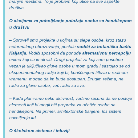
manjim mestima. To je problem koji utiče na sve aspekte
društva.
O akcijama za poboljšanje položaja osoba sa hendikepom
u društvu
– Sproveli smo projekte u kojima su slepe osobe, kroz stazu
neformalnog obrazovanja, postale
vodiči za botaničku baštu
Kaljarija
. Vodiči sposobni da ponude
alternativnu percepciju
onima koji su imali vid. Drugi projekat za koji sam posebno
vezan je uključivao gluve osobe u mom gradu i sastojao se od
eksperimentalnog radija koji bi, korišćenjem titlova u realnom
vremenu, mogao da im bude dostupan. Drugim rečima, ne
radio za gluve osobe, već radio za sve.
– Kada planiramo neku aktivnost, vodimo računa da ne postoje
elementi koji bi mogli biti prepreka za učešće osobe sa
hendikepom. Na primer, arhitektonske barijere, loš sistem
osvetljenja itd.
O školskom sistemu i inluziji