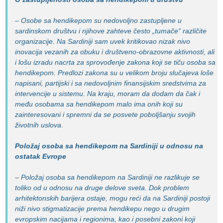
– Osobe sa hendikepom su nedovoljno zastupljene u
sardinskom društvu i njihove zahteve često „tumače“ različite
organizacije. Na Sardiniji sam uvek kritikovao nizak nivo
inovacija vezanih za obuku i društveno-obrazovne aktivnosti, ali
i lošu izradu nacrta za sprovođenje zakona koji se tiču osoba sa
hendikepom. Predlozi zakona su u velikom broju slučajeva loše
napisani, partijski i sa nedovoljnim finansijskim sredstvima za
intervencije u sistemu. Na kraju, moram da dodam da čak i
među osobama sa hendikepom malo ima onih koji su
zainteresovani i spremni da se posvete poboljšanju svojih
životnih uslova.
Položaj osoba sa hendikepom na Sardiniji u odnosu na
ostatak Evrope
– Položaj osoba sa hendikepom na Sardiniji ne razlikuje se
toliko od u odnosu na druge delove sveta. Dok problem
arhitektonskih barijera ostaje, mogu reći da na Sardiniji postoji
niži nivo stigmatizacije prema hendikepu nego u drugim
evropskim nacijama i regionima, kao i posebni zakoni koji