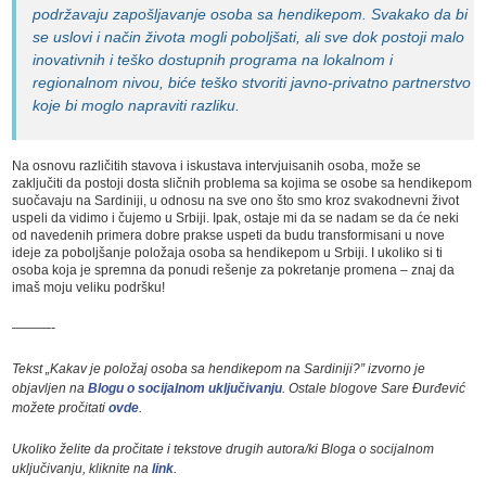
podržavaju zapošljavanje osoba sa hendikepom. Svakako da bi
se uslovi i način života mogli poboljšati, ali sve dok postoji malo
inovativnih i teško dostupnih programa na lokalnom i
regionalnom nivou, biće teško stvoriti javno-privatno partnerstvo
koje bi moglo napraviti razliku.
Na osnovu različitih stavova i iskustava intervjuisanih osoba, može se
zaključiti da postoji dosta sličnih problema sa kojima se osobe sa hendikepom
suočavaju na Sardiniji, u odnosu na sve ono što smo kroz svakodnevni život
uspeli da vidimo i čujemo u Srbiji. Ipak, ostaje mi da se nadam se da će neki
od navedenih primera dobre prakse uspeti da budu transformisani u nove
ideje za poboljšanje položaja osoba sa hendikepom u Srbiji. I ukoliko si ti
osoba koja je spremna da ponudi rešenje za pokretanje promena – znaj da
imaš moju veliku podršku!
———-
Tekst „Kakav je položaj osoba sa hendikepom na Sardiniji?” izvorno je
objavljen na
Blogu o socijalnom uključivanju
. Ostale blogove Sare Đurđević
možete pročitati
ovde
.
Ukoliko želite da pročitate i tekstove drugih autora/ki Bloga o socijalnom
uključivanju, kliknite na
link
.