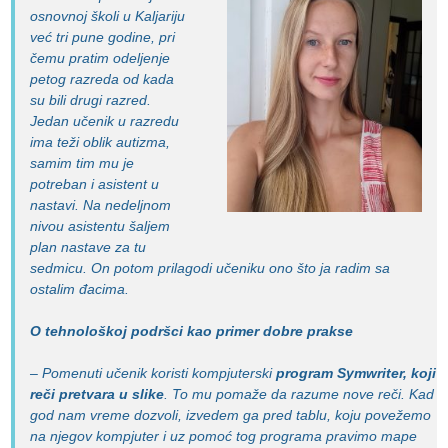
osnovnoj školi u Kaljariju
već tri pune godine, pri
čemu pratim odeljenje
petog razreda od kada
su bili drugi razred.
Jedan učenik u razredu
ima teži oblik autizma,
samim tim mu je
potreban i asistent u
nastavi. Na nedeljnom
nivou asistentu šaljem
plan nastave za tu
sedmicu. On potom prilagodi učeniku ono što ja radim sa
ostalim đacima.
O tehnološkoj podršci kao primer dobre prakse
– Pomenuti učenik koristi kompjuterski
program Symwriter, koji
reči pretvara u slike
. To mu pomaže da razume nove reči. Kad
god nam vreme dozvoli, izvedem ga pred tablu, koju povežemo
na njegov kompjuter i uz pomoć tog programa pravimo mape