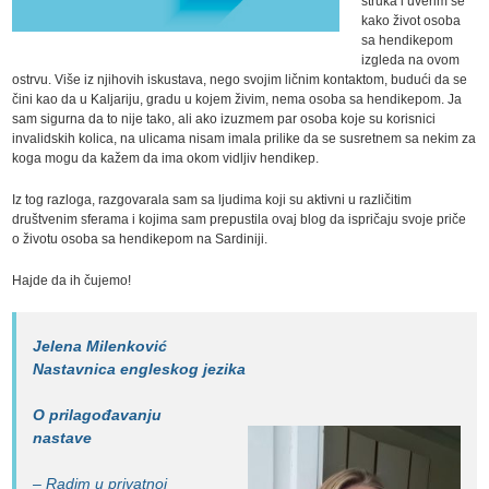
struka i uverim se
kako život osoba
sa hendikepom
izgleda na ovom
ostrvu. Više iz njihovih iskustava, nego svojim ličnim kontaktom, budući da se
čini kao da u Kaljariju, gradu u kojem živim, nema osoba sa hendikepom. Ja
sam sigurna da to nije tako, ali ako izuzmem par osoba koje su korisnici
invalidskih kolica, na ulicama nisam imala prilike da se susretnem sa nekim za
koga mogu da kažem da ima okom vidljiv hendikep.
Iz tog razloga, razgovarala sam sa ljudima koji su aktivni u različitim
društvenim sferama i kojima sam prepustila ovaj blog da ispričaju svoje priče
o životu osoba sa hendikepom na Sardiniji.
Hajde da ih čujemo!
Jelena Milenković
Nastavnica engleskog jezika
O prilagođavanju
nastave
– Radim u privatnoj