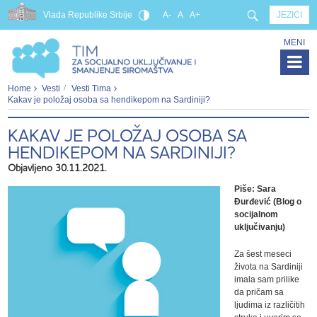
Vlada Republike Srbije
A-
A
A+
JEZICI
MENI
Home
Vesti
Vesti Tima
Kakav je položaj osoba sa hendikepom na Sardiniji?
KAKAV JE POLOŽAJ OSOBA SA
HENDIKEPOM NA SARDINIJI?
Objavljeno 30.11.2021.
Piše: Sara
Đurđević (Blog o
socijalnom
uključivanju)
Za šest meseci
života na Sardiniji
imala sam prilike
da pričam sa
ljudima iz različitih