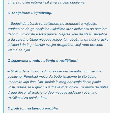
uma sa novim rečima i slikama za celo odeljenje.
O socijalnom uključivanju
– Budući da učenik sa autizmom ne komunicira najbolje,
trudimo se da ga socijalno uključimo kroz aktivnosti sa ostalom
decom u dvorištu u toku pauze. Najviše vole da slažu slagalice
ili da zajedno čitaju njegove knjige. On obožava da nosi igračke
u školu i da ih pokazuje svojim drugarima, koji rado provode
vreme sa njim.
O izazovima u radu i učenju o različitosti
– Mislim da je to što radimo sa decom sa autizmom veoma
pozitivno. Ponekad može da bude izazovno to što često
uznemiravaju čas. Npr. dečak iz mog odeljenja često plače,
vrišti, udara se u glavu ili istrčava iz učionice. To može da uplaši
drugu decu, ali ipak je to deo njegove inkluzije i učenja o
različitosti za ostalu decu.
O podršci nastavnog osoblja