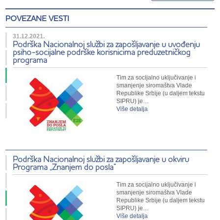
POVEZANE VESTI
31.12.2021.
Podrška Nacionalnoj službi za zapošljavanje u uvođenju
psiho-socijalne podrške korisnicima preduzetničkog
programa
Tim za socijalno uključivanje i
smanjenje siromaštva Vlade
Republike Srbije (u daljem tekstu
SIPRU) je…
Više detalja
Podrška Nacionalnoj službi za zapošljavanje u okviru
Programa „Znanjem do posla“
Tim za socijalno uključivanje i
smanjenje siromaštva Vlade
Republike Srbije (u daljem tekstu
SIPRU) je…
Više detalja