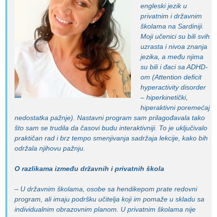
engleski jezik u
privatnim i državnim
školama na Sardiniji.
Moji učenici su bili svih
uzrasta i nivoa znanja
jezika, a među njima
su bili i đaci sa ADHD-
om (
Attention deficit
hyperactivity disorder
– hiperkinetički,
hiperaktivni poremećaj
nedostatka pažnje). Nastavni program sam prilagođavala tako
što sam se trudila da časovi budu interaktivniji. To je uključivalo
praktičan rad i brz tempo smenjivanja sadržaja lekcije, kako bih
održala njihovu pažnju.
O razlikama između državnih i privatnih škola
– U državnim školama, osobe sa hendikepom prate redovni
program, ali imaju podršku učitelja koji im pomaže u skladu sa
individualnim obrazovnim planom. U privatnim školama nije