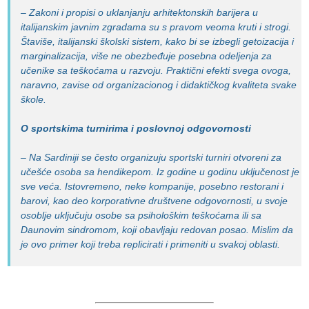
– Zakoni i propisi o uklanjanju arhitektonskih barijera u
italijanskim javnim zgradama su s pravom veoma kruti i strogi.
Štaviše, italijanski školski sistem, kako bi se izbegli getoizacija i
marginalizacija, više ne obezbeđuje posebna odeljenja za
učenike sa teškoćama u razvoju. Praktični efekti svega ovoga,
naravno, zavise od organizacionog i didaktičkog kvaliteta svake
škole.
O sportskima turnirima i poslovnoj odgovornosti
– Na Sardiniji se često organizuju sportski turniri otvoreni za
učešće osoba sa hendikepom. Iz godine u godinu uključenost je
sve veća. Istovremeno, neke kompanije, posebno restorani i
barovi, kao deo korporativne društvene odgovornosti, u svoje
osoblje uključuju osobe sa psihološkim teškoćama ili sa
Daunovim sindromom, koji obavljaju redovan posao. Mislim da
je ovo primer koji treba replicirati i primeniti u svakoj oblasti.