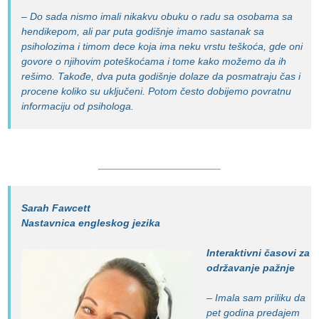
– Do sada nismo imali nikakvu obuku o radu sa osobama sa
hendikepom, ali par puta godišnje imamo sastanak sa
psiholozima i timom dece koja ima neku vrstu teškoća, gde oni
govore o njihovim poteškoćama i tome kako možemo da ih
rešimo. Takođe, dva puta godišnje dolaze da posmatraju čas i
procene koliko su uključeni. Potom često dobijemo povratnu
informaciju od psihologa.
Sarah Fawcett
Nastavnica engleskog jezika
Interaktivni časovi za
održavanje pažnje
– Imala sam priliku da
pet godina predajem