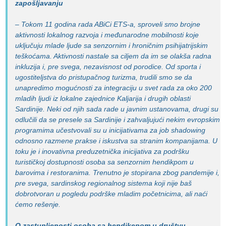
zapošljavanju
– Tokom 11 godina rada ABiCi ETS-a, sproveli smo brojne
aktivnosti lokalnog razvoja i međunarodne mobilnosti koje
uključuju mlade ljude sa senzornim i hroničnim psihijatrijskim
teškoćama. Aktivnosti nastale sa ciljem da im se olakša radna
inkluzija i, pre svega, nezavisnost od porodice. Od sporta i
ugostiteljstva do pristupačnog turizma, trudili smo se da
unapredimo mogućnosti za integraciju u svet rada za oko 200
mladih ljudi iz lokalne zajednice Kaljarija i drugih oblasti
Sardinije. Neki od njih sada rade u javnim ustanovama, drugi su
odlučili da se presele sa Sardinije i zahvaljujući nekim evropskim
programima učestvovali su u inicijativama za
job shadowing
odnosno razmene prakse i iskustva sa stranim kompanijama. U
toku je i inovativna preduzetnička inicijativa za podršku
turističkoj dostupnosti osoba sa senzornim hendikpom u
barovima i restoranima. Trenutno je stopirana zbog pandemije i,
pre svega, sardinskog regionalnog sistema koji nije baš
dobrotvoran u pogledu podrške mladim početnicima, ali naći
ćemo rešenje.
O zastupljenosti osoba sa hendikepom u društvu