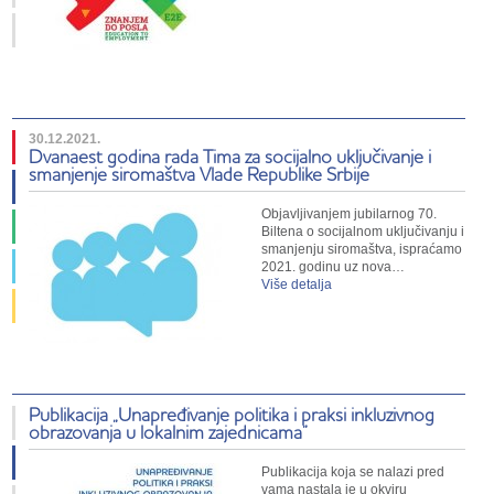
30.12.2021.
Dvanaest godina rada Tima za socijalno uključivanje i
smanjenje siromaštva Vlade Republike Srbije
Objavljivanjem jubilarnog 70.
Biltena o socijalnom uključivanju i
smanjenju siromaštva, ispraćamo
2021. godinu uz nova…
Više detalja
Publikacija „Unapređivanje politika i praksi inkluzivnog
obrazovanja u lokalnim zajednicama”
Publikacija koja se nalazi pred
vama nastala je u okviru