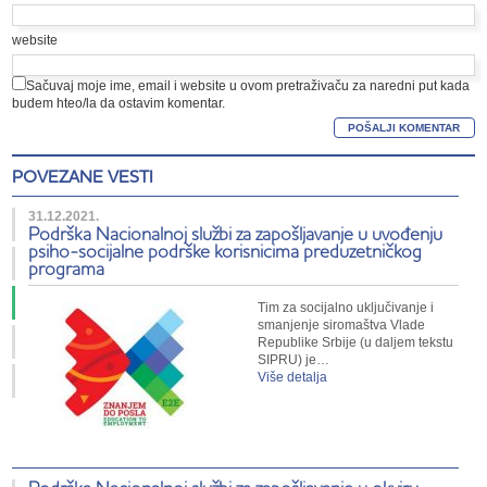
website
Sačuvaj moje ime, email i website u ovom pretraživaču za naredni put kada
budem hteo/la da ostavim komentar.
POVEZANE VESTI
31.12.2021.
Podrška Nacionalnoj službi za zapošljavanje u uvođenju
psiho-socijalne podrške korisnicima preduzetničkog
programa
Tim za socijalno uključivanje i
smanjenje siromaštva Vlade
Republike Srbije (u daljem tekstu
SIPRU) je…
Više detalja