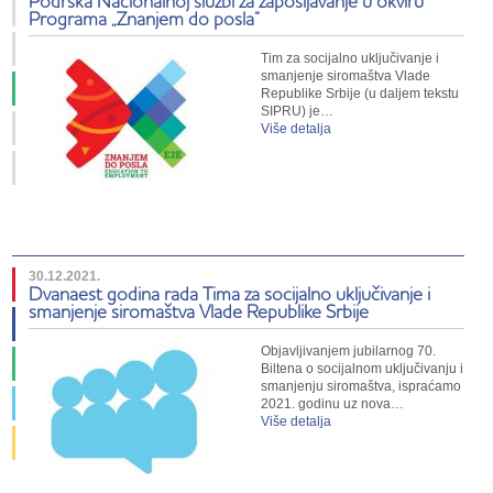
Podrška Nacionalnoj službi za zapošljavanje u okviru
Programa „Znanjem do posla“
Tim za socijalno uključivanje i
smanjenje siromaštva Vlade
Republike Srbije (u daljem tekstu
SIPRU) je…
Više detalja
30.12.2021.
Dvanaest godina rada Tima za socijalno uključivanje i
smanjenje siromaštva Vlade Republike Srbije
Objavljivanjem jubilarnog 70.
Biltena o socijalnom uključivanju i
smanjenju siromaštva, ispraćamo
2021. godinu uz nova…
Više detalja