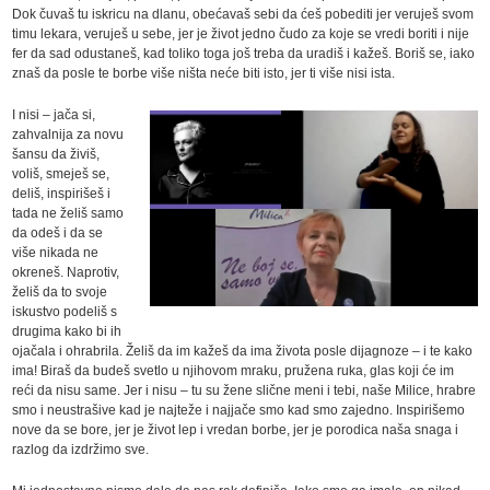
Dok čuvaš tu iskricu na dlanu, obećavaš sebi da ćeš pobediti jer veruješ svom
timu lekara, veruješ u sebe, jer je život jedno čudo za koje se vredi boriti i nije
fer da sad odustaneš, kad toliko toga još treba da uradiš i kažeš. Boriš se, iako
znaš da posle te borbe više ništa neće biti isto, jer ti više nisi ista.
I nisi – jača si,
zahvalnija za novu
šansu da živiš,
voliš, smeješ se,
deliš, inspirišeš i
tada ne želiš samo
da odeš i da se
više nikada ne
okreneš. Naprotiv,
želiš da to svoje
iskustvo podeliš s
drugima kako bi ih
ojačala i ohrabrila. Želiš da im kažeš da ima života posle dijagnoze – i te kako
ima! Biraš da budeš svetlo u njihovom mraku, pružena ruka, glas koji će im
reći da nisu same. Jer i nisu – tu su žene slične meni i tebi, naše Milice, hrabre
smo i neustrašive kad je najteže i najjače smo kad smo zajedno. Inspirišemo
nove da se bore, jer je život lep i vredan borbe, jer je porodica naša snaga i
razlog da izdržimo sve.