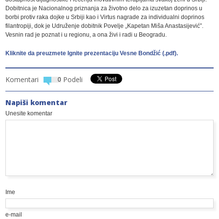
Dobitnica je Nacionalnog priznanja za životno delo za izuzetan doprinos u
borbi protiv raka dojke u Srbiji kao i Virtus nagrade za individualni doprinos
filantropiji, dok je Udruženje dobitnik Povelje „Kapetan Miša Anastasijević”.
Vesnin rad je poznat i u regionu, a ona živi i radi u Beogradu.
Kliknite da preuzmete Ignite prezentaciju Vesne Bondžić (.pdf).
Komentari
Podeli
0
Napiši komentar
Unesite komentar
Ime
e-mail