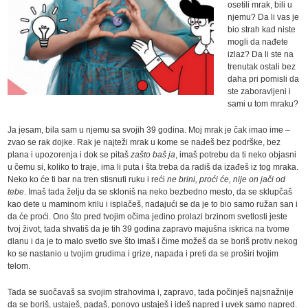
osetili mrak, bili u
njemu? Da li vas je
bio strah kad niste
mogli da nađete
izlaz? Da li ste na
trenutak ostali bez
daha pri pomisli da
ste zaboravljeni i
sami u tom mraku?
Ja jesam, bila sam u njemu sa svojih 39 godina. Moj mrak je čak imao ime –
zvao se rak dojke. Rak je najteži mrak u kome se nađeš bez podrške, bez
plana i upozorenja i dok se pitaš
zašto baš ja
, imaš potrebu da ti neko objasni
u čemu si, koliko to traje, ima li puta i šta treba da radiš da izađeš iz tog mraka.
Neko ko će ti bar na tren stisnuti ruku i reći
ne brini, proći će, nije on jači od
tebe
. Imaš tada želju da se skloniš na neko bezbedno mesto, da se sklupčaš
kao dete u maminom krilu i isplačeš, nadajući se da je to bio samo ružan san i
da će proći. Ono što pred tvojim očima jedino prolazi brzinom svetlosti jeste
tvoj život, tada shvatiš da je tih 39 godina zapravo majušna iskrica na tvome
dlanu i da je to malo svetlo sve što imaš i čime možeš da se boriš protiv nekog
ko se nastanio u tvojim grudima i grize, napada i preti da se proširi tvojim
telom.
Tada se suočavaš sa svojim strahovima i, zapravo, tada počinješ najsnažnije
da se boriš, ustaješ, padaš, ponovo ustaješ i ideš napred i uvek samo napred.