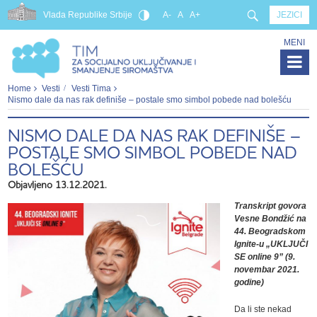
Vlada Republike Srbije
A-
A
A+
JEZICI
MENI
Home
Vesti
Vesti Tima
Nismo dale da nas rak definiše – postale smo simbol pobede nad bolešću
NISMO DALE DA NAS RAK DEFINIŠE –
POSTALE SMO SIMBOL POBEDE NAD
BOLEŠĆU
Objavljeno 13.12.2021.
Transkript govora
Vesne Bondžić na
44. Beogradskom
Ignite-u „UKLJUČI
SE online 9” (9.
novembar 2021.
godine)
Da li ste nekad