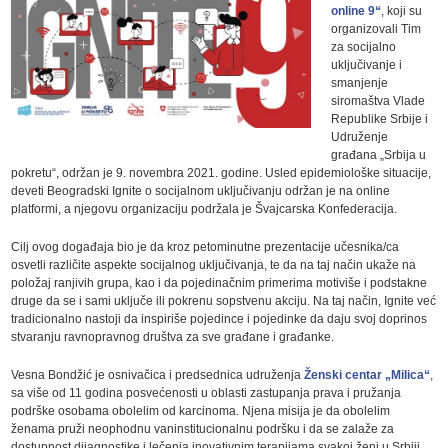
online 9“
, koji su
organizovali Tim
za socijalno
uključivanje i
smanjenje
siromaštva Vlade
Republike Srbije i
Udruženje
građana „Srbija u
pokretu“, održan je 9. novembra 2021. godine. Usled epidemiološke situacije,
deveti Beogradski Ignite o socijalnom uključivanju održan je na online
platformi, a njegovu organizaciju podržala je Švajcarska Konfederacija.
Cilj ovog događaja bio je da kroz petominutne prezentacije učesnika/ca
osvetli različite aspekte socijalnog uključivanja, te da na taj način ukaže na
položaj ranjivih grupa, kao i da pojedinačnim primerima motiviše i podstakne
druge da se i sami uključe ili pokrenu sopstvenu akciju. Na taj način, Ignite već
tradicionalno nastoji da inspiriše pojedince i pojedinke da daju svoj doprinos
stvaranju ravnopravnog društva za sve građane i građanke.
Vesna Bondžić je osnivačica i predsednica udruženja
Ženski centar „Milica“
,
sa više od 11 godina posvećenosti u oblasti zastupanja prava i pružanja
podrške osobama obolelim od karcinoma. Njena misija je da obolelim
ženama pruži neophodnu vaninstitucionalnu podršku i da se zalaže za
dostupnost dijagnostike i lečenja inovativnim terapijama svakoj ženi u Srbiji.