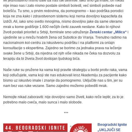
Mi jednostavno nismo dale da nas rak definiše. Iako smo ga imale, on nikad
nije imao nas i zato nismo postale simboli bolesti, već simboli pobede nad
bolešću. Tu smo, u prvim redovima, da pomognemo – kao podrška porodici
koja ne zna
kako
i zdravstvenom sistemu koji nema dovoljno kapaciteta da
izdrži. Ali, iako smo svetlo mnogima, nismo dovoljno jake da same oteramo
mrak u kome godišnje 1.600 nečijih ćerki zauvek nestane. Kako bi njihovi
životi postali prioritet u Srbiji, formirale smo udruženje
Ženski centar „Milica“
i
ujedinile se u mrežu hrabrih žena od Subotice do Vranja. Trenutno radimo na
nacionalnom kol-centru za iskustvenu podršku i na platformi za onlajn
konsultacije s ekspertima. Zajedno se borimo za jednaka prava na lečenje
svake žene u Srbiji, da nijedna od njih više nikada ne čeka na dozvolu za
terapiju da bi živela život dostojan ljudskog bića.
Naše ruke su pružene ka vama koji pravite strategiju u borbi protiv raka, vama
koji odlučujete, vama koji ste nas edukovali kroz Akademiju za pacijente kako
bismo uz iskustvo imale i znanje da pomognemo. Uključite nas u tim, jer su
nam bez vas ruke vezane. Samo zajedno možemo pobediti mrak.
Nemojte nikad zaboraviti: nije dovoljno samo živeti, kako reče leptir, za to je
potrebno malo cveća, malo sunca i malo slobode.
***
Beogradski Ignite
„UKLJUČI SE