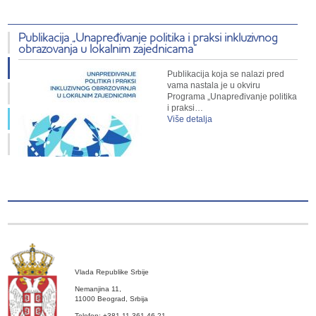
Publikacija „Unapređivanje politika i praksi inkluzivnog
obrazovanja u lokalnim zajednicama”
Publikacija koja se nalazi pred
vama nastala je u okviru
Programa „Unapređivanje politika
i praksi…
Više detalja
Vlada Republike Srbije
Nemanjina 11,
11000 Beograd, Srbija
Telefon: +381 11 361 46 21