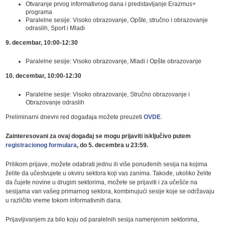
Otvaranje prvog informativnog dana i predstavljanje Erazmus+
programa
Paralelne sesije: Visoko obrazovanje, Opšte, stručno i obrazovanje
odraslih, Sport i Mladi
9. decembar, 10:00-12:30
Paralelne sesije: Visoko obrazovanje, Mladi i Opšte obrazovanje
10. decembar, 10:00-12:30
Paralelne sesije: Visoko obrazovanje, Stručno obrazovanje i
Obrazovanje odraslih
Preliminarni dnevni red događaja možete preuzeti
OVDE
.
Zainteresovani za ovaj događaj se mogu prijaviti isključivo putem
registracionog formulara
, do 5. decembra u 23:59.
Prilikom prijave, možete odabrati jednu ili više ponuđenih sesija na kojima
želite da učestvujete u okviru sektora koji vas zanima. Takođe, ukoliko želite
da čujete novine u drugim sektorima, možete se prijaviti i za učešće na
sesijama van vašeg primarnog sektora, kombinujući sesije koje se održavaju
u različito vreme tokom informativnih dana.
Prijavljivanjem za bilo koju od paralelnih sesija namenjenim sektorima,