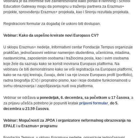
vebinara je da informiše sve zainteresovane kako portali eTwinning i School
Education Gateway mogu da pomognu u traženju partnera za Erazmus+
projekte, sprovođenju Erazmus+ projekata, kao i širenju rezultata projekata.
Registracioni formular za događaj će uskoro biti dostupan.
Vebinar: Kako da uspešno kreirate novi Europass CV?
U sklopu Erazmus+ nedelje, Informativni centar Fondacije Tempus organizuje
praktičan, jednočasovni vebinar namenjen studentima, učenicima, mladima,
nastavnicima, zaposlenim osobama i tražiocima posla, kao i svim osobama
koje žele da saznaju kako se koristi inovirana Europass platforma. Na
vebinaru će biti demonstrirano kako se vrši registracija na Europass platformi,
kako se na njoj kreiraju, čuvaju, dele i sa nje izvoze Europass profil (portfolio),
radna biografija (CV) i propratno pismo, kao i koje dodatne funkcionalnosti u
svrhu obrazovanja i zapošljavanja nudi ova platforma.
Vebinar se održava
u ponedeljak, 6. decembra, sa početkom u 17 časova
, a
za prijavu učešća potrebno je popuniti kratak
prijavni formular
,
do 5.
decembra u 23.59 časova
.
Vebinar: Mogućnosti za JPOA i organizatore neformalnog obrazovanja na
EPALE i u Erazmus+ programu
Fondacija Tempus, u sklopu Erazmus+ nedelje, organizuje jednočasovni