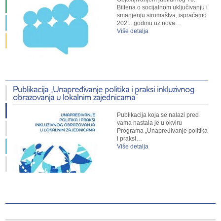
Biltena o socijalnom uključivanju i
smanjenju siromaštva, ispraćamo
2021. godinu uz nova…
Više detalja
Publikacija „Unapređivanje politika i praksi inkluzivnog
obrazovanja u lokalnim zajednicama”
Publikacija koja se nalazi pred
vama nastala je u okviru
Programa „Unapređivanje politika
i praksi…
Više detalja