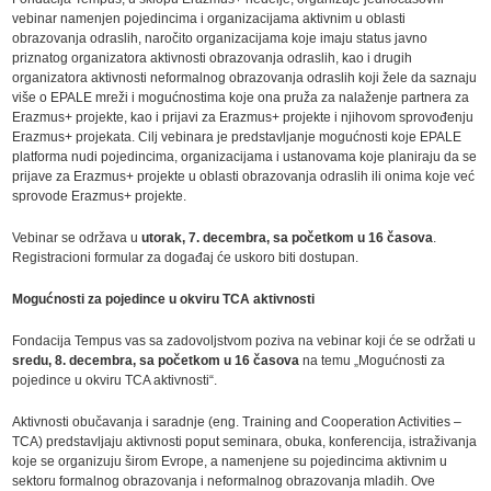
vebinar namenjen pojedincima i organizacijama aktivnim u oblasti
obrazovanja odraslih, naročito organizacijama koje imaju status javno
priznatog organizatora aktivnosti obrazovanja odraslih, kao i drugih
organizatora aktivnosti neformalnog obrazovanja odraslih koji žele da saznaju
više o EPALE mreži i mogućnostima koje ona pruža za nalaženje partnera za
Erazmus+ projekte, kao i prijavi za Erazmus+ projekte i njihovom sprovođenju
Erazmus+ projekata. Cilj vebinara je predstavljanje mogućnosti koje EPALE
platforma nudi pojedincima, organizacijama i ustanovama koje planiraju da se
prijave za Erazmus+ projekte u oblasti obrazovanja odraslih ili onima koje već
sprovode Erazmus+ projekte.
Vebinar se održava u
utorak, 7. decembra, sa početkom u 16 časova
.
Registracioni formular za događaj će uskoro biti dostupan.
Mogućnosti za pojedince u okviru TCA aktivnosti
Fondacija Tempus vas sa zadovoljstvom poziva na vebinar koji će se održati u
sredu, 8. decembra, sa početkom u 16 časova
na temu „Mogućnosti za
pojedince u okviru TCA aktivnosti“.
Aktivnosti obučavanja i saradnje (eng. Training and Cooperation Activities –
TCA) predstavljaju aktivnosti poput seminara, obuka, konferencija, istraživanja
koje se organizuju širom Evrope, a namenjene su pojedincima aktivnim u
sektoru formalnog obrazovanja i neformalnog obrazovanja mladih. Ove