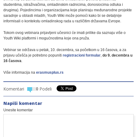
studentima, istraživačima, omladinskim radnicima, donosiocima odluka i
drugima). Pojedincima i organizacijama koje planiraju međunarodne projekte
saradnje u oblasti mladih, Youth Wiki može pomoći kako bi se detaljnije
informisali o kontekstu omladinskog rada u različitim državama Evrope.
Tokom ovog vebinara prijavljeni učesnici će imati prilike da saznaju više o
Youth Wiki platformi i mogućnostima koje ona pruža.
Vebinar se održava u petak, 10. decembra, sa početkom u 16 časova, a za
prijavu učešća je potrebno popuniti
registracioni formular
,
do 9. decembra u
16 časova
.
Više informacija na
erasmusplus.rs
Komentari
Podeli
0
Napiši komentar
Unesite komentar