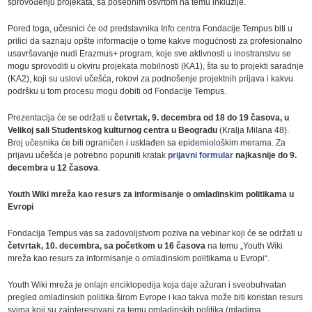
sprovođenju projekata, sa posebnim osvrtom na temu inkluzije.
Pored toga, učesnici će od predstavnika Info centra Fondacije Tempus biti u
prilici da saznaju opšte informacije o tome kakve mogućnosti za profesionalno
usavršavanje nudi Erazmus+ program, koje sve aktivnosti u inostranstvu se
mogu sprovoditi u okviru projekata mobilnosti (KA1), šta su to projekti saradnje
(KA2), koji su uslovi učešća, rokovi za podnošenje projektnih prijava i kakvu
podršku u tom procesu mogu dobiti od Fondacije Tempus.
Prezentacija će se održati u
četvrtak, 9. decembra od 18 do 19 časova, u
Velikoj sali Studentskog kulturnog centra u Beogradu
(Kralja Milana 48).
Broj učesnika će biti ograničen i usklađen sa epidemiološkim merama. Za
prijavu učešća je potrebno popuniti kratak
prijavni formular
najkasnije do 9.
decembra u 12 časova
.
Youth Wiki mreža kao resurs za informisanje o omladinskim politikama u
Evropi
Fondacija Tempus vas sa zadovoljstvom poziva na vebinar koji će se održati u
četvrtak, 10. decembra, sa početkom u 16 časova
na temu „Youth Wiki
mreža kao resurs za informisanje o omladinskim politikama u Evropi“.
Youth Wiki mreža je onlajn enciklopedija koja daje ažuran i sveobuhvatan
pregled omladinskih politika širom Evrope i kao takva može biti koristan resurs
svima koji su zainteresovani za temu omladinskih politika (mladima,