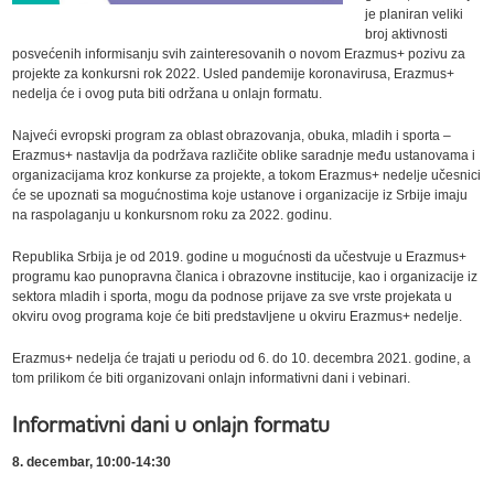
je planiran veliki
broj aktivnosti
posvećenih informisanju svih zainteresovanih o novom Erazmus+ pozivu za
projekte za konkursni rok 2022. Usled pandemije koronavirusa, Erazmus+
nedelja će i ovog puta biti održana u onlajn formatu.
Najveći evropski program za oblast obrazovanja, obuka, mladih i sporta –
Erazmus+ nastavlja da podržava različite oblike saradnje među ustanovama i
organizacijama kroz konkurse za projekte, a tokom Erazmus+ nedelje učesnici
će se upoznati sa mogućnostima koje ustanove i organizacije iz Srbije imaju
na raspolaganju u konkursnom roku za 2022. godinu.
Republika Srbija je od 2019. godine u mogućnosti da učestvuje u Erazmus+
programu kao punopravna članica i obrazovne institucije, kao i organizacije iz
sektora mladih i sporta, mogu da podnose prijave za sve vrste projekata u
okviru ovog programa koje će biti predstavljene u okviru Erazmus+ nedelje.
Erazmus+ nedelja će trajati u periodu od 6. do 10. decembra 2021. godine, a
tom prilikom će biti organizovani onlajn informativni dani i vebinari.
Informativni dani u onlajn formatu
8. decembar, 10:00-14:30