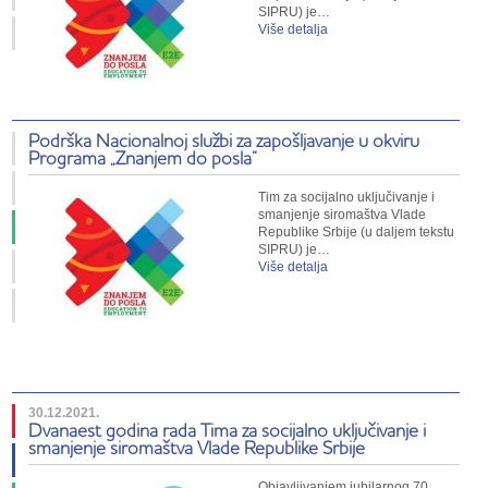
SIPRU) je…
Više detalja
Podrška Nacionalnoj službi za zapošljavanje u okviru
Programa „Znanjem do posla“
Tim za socijalno uključivanje i
smanjenje siromaštva Vlade
Republike Srbije (u daljem tekstu
SIPRU) je…
Više detalja
30.12.2021.
Dvanaest godina rada Tima za socijalno uključivanje i
smanjenje siromaštva Vlade Republike Srbije
Objavljivanjem jubilarnog 70.