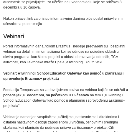
automatski se prijavljujete i za učešće na uvodnom delu koje se održava 8.
decembra u 10 časova.
Nakon prijave, link za pristup informativnim danima biće poslat prijavljenim
učesnicima putem mejla.
Vebinari
Pored informativnih dana, tokom Erazmus+ nedelje predviđeni su i besplatni
vebinari sa detaljnim informacijama koji se odnose na pojedine oblasti u
okviru programa, kao što su projekti u oblasti obrazovanja odraslih, TCA
aktivnosti, kao i evropske mreže Epale, eTwinning i Youth Wiki.
Vebinar: eTwinning i School Education Gateway kao pomoć u planiranju i
sprovođenju Erazmus+ projekata
Fondacija Tempus vas sa zadovoljstvom poziva na vebinar koji će se održati
u
ponedeljak, 6. decembra, sa početkom u 16 časova
na temu „eTwinning i
School Education Gateway kao pomoć u planiranju i sprovođenju Erazmus+
projekata“.
Vebinar je namenjen vaspitačima, učiteljima, nastavnicima i direktorima i
ostalom nastavnom osoblju zaposlenom u vrtićima, osnovnim i srednjim
školama, koji planiraju da podnesu prijave za Erazmus+ projekte. Cilj