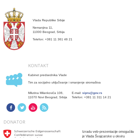
Vlada Republike Srbije
Nemanjina 11,
11000 Beograd, Srbija
Telefon: +381 11 361 46 21
KONTAKT
Kabinet predsednika Vlade
Tim za socijalno uključivanje i smanjenje siromaštva
Milutina Milankovića 106,
E-mail:
sipru@gov.rs
11070 Novi Beograd, Srbija
Telefon: +381 11 311 14 21
DONATOR
Izradu veb-prezentacije omogućila
je Vlada Švajcarske u okviru