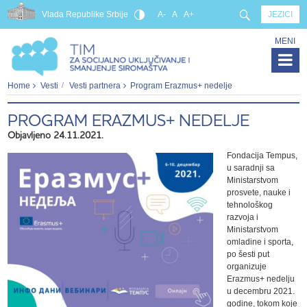
Vlada Republike Srbije
A-
A
A+
JEZICI
MENI
Home
Vesti
Vesti partnera
Program Erazmus+ nedelje
PROGRAM ERAZMUS+ NEDELJE
Objavljeno 24.11.2021.
Fondacija Tempus,
u saradnji sa
Ministarstvom
prosvete, nauke i
tehnološkog
razvoja i
Ministarstvom
omladine i sporta,
po šesti put
organizuje
Erazmus+ nedelju
u decembru 2021.
godine, tokom koje