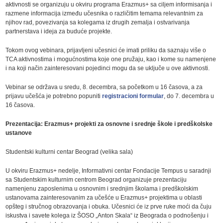
aktivnosti se organizuju u okviru programa Erazmus+ sa ciljem informisanja i
razmene informacija između učesnika o različitim temama relevantnim za
njihov rad, povezivanja sa kolegama iz drugih zemalja i ostvarivanja
partnerstava i ideja za buduće projekte.
Tokom ovog vebinara, prijavljeni učesnici će imati priliku da saznaju više o
TCA aktivnostima i mogućnostima koje one pružaju, kao i kome su namenjene
i na koji način zainteresovani pojedinci mogu da se uključe u ove aktivnosti.
Vebinar se održava u sredu, 8. decembra, sa početkom u 16 časova, a za
prijavu učešća je potrebno popuniti
registracioni formular
, do 7. decembra u
16 časova.
Prezentacija: Erazmus+ projekti za osnovne i srednje škole i predškolske
ustanove
Studentski kulturni centar Beograd (velika sala)
U okviru Erazmus+ nedelje, Informativni centar Fondacije Tempus u saradnji
sa Studentskim kulturnim centrom Beograd organizuje prezentaciju
namenjenu zaposlenima u osnovnim i srednjim školama i predškolskim
ustanovama zainteresovanim za učešće u Erazmus+ projektima u oblasti
opšteg i stručnog obrazovanja i obuka. Učesnici će iz prve ruke moći da čuju
iskustva i savete kolega iz ŠOSO „Anton Skala“ iz Beograda o podnošenju i