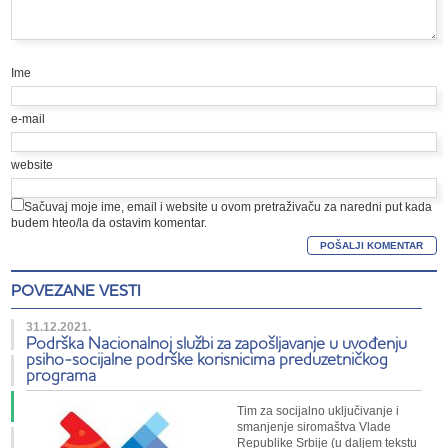
Ime
e-mail
website
Sačuvaj moje ime, email i website u ovom pretraživaču za naredni put kada
budem hteo/la da ostavim komentar.
POVEZANE VESTI
31.12.2021.
Podrška Nacionalnoj službi za zapošljavanje u uvođenju
psiho-socijalne podrške korisnicima preduzetničkog
programa
Tim za socijalno uključivanje i
smanjenje siromaštva Vlade
Republike Srbije (u daljem tekstu