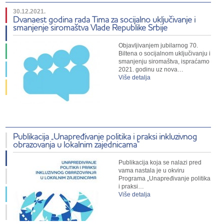
30.12.2021.
Dvanaest godina rada Tima za socijalno uključivanje i
smanjenje siromaštva Vlade Republike Srbije
Objavljivanjem jubilarnog 70.
Biltena o socijalnom uključivanju i
smanjenju siromaštva, ispraćamo
2021. godinu uz nova…
Više detalja
Publikacija „Unapređivanje politika i praksi inkluzivnog
obrazovanja u lokalnim zajednicama”
Publikacija koja se nalazi pred
vama nastala je u okviru
Programa „Unapređivanje politika
i praksi…
Više detalja