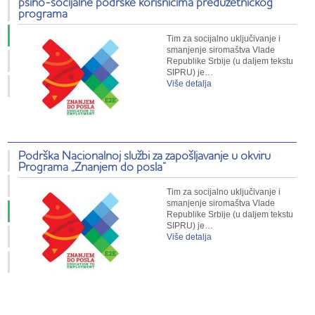
psiho-socijalne podrške korisnicima preduzetničkog
programa
Tim za socijalno uključivanje i
smanjenje siromaštva Vlade
Republike Srbije (u daljem tekstu
SIPRU) je…
Više detalja
Podrška Nacionalnoj službi za zapošljavanje u okviru
Programa „Znanjem do posla“
Tim za socijalno uključivanje i
smanjenje siromaštva Vlade
Republike Srbije (u daljem tekstu
SIPRU) je…
Više detalja