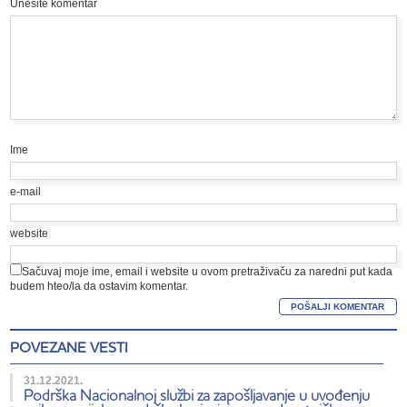
Unesite komentar
Ime
e-mail
website
Sačuvaj moje ime, email i website u ovom pretraživaču za naredni put kada
budem hteo/la da ostavim komentar.
POVEZANE VESTI
31.12.2021.
Podrška Nacionalnoj službi za zapošljavanje u uvođenju