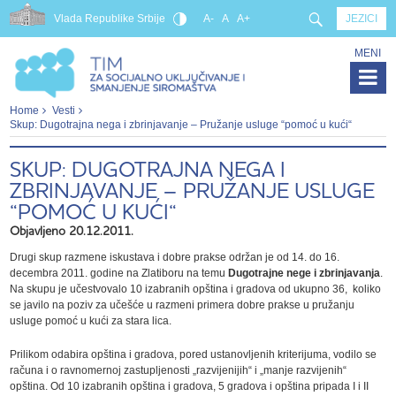
Vlada Republike Srbije
A-
A
A+
JEZICI
MENI
Home
Vesti
Skup: Dugotrajna nega i zbrinjavanje – Pružanje usluge “pomoć u kući“
SKUP: DUGOTRAJNA NEGA I
ZBRINJAVANJE – PRUŽANJE USLUGE
“POMOĆ U KUĆI“
Objavljeno 20.12.2011.
Drugi skup razmene iskustava i dobre prakse održan je od 14. do 16.
decembra 2011. godine na Zlatiboru na temu
Dugotrajne nege i zbrinjavanja
.
Na skupu je učestvovalo 10 izabranih opština i gradova od ukupno 36, koliko
se javilo na poziv za učešće u razmeni primera dobre prakse u pružanju
usluge pomoć u kući za stara lica.
Prilikom odabira opština i gradova, pored ustanovljenih kriterijuma, vodilo se
računa i o ravnomernoj zastupljenosti „razvijenijih“ i „manje razvijenih“
opština. Od 10 izabranih opština i gradova, 5 gradova i opština pripada I i II