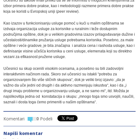
Učesnici su takođe imali priliku da se se informišu o mogućim kriterijumima za
izbor primera dobre prakse, kao i metodologiji razmene primera dobre prakse
koja se koristi u Evropskoj uniji (
peer review
).
Kao izazov u funkcionisanju usluge pomoć u kući u malim opštinama se
izdvaja organizacija usluge za korisnike u ruralnim i teže dostupnim
područjima opštine, dok je u velikim gradovima izazov prilagođavanje dužine i
učestalosti/dinamike pružanja usluge potrebama korisnika. Posebno, za male
opštine i veće gradove, je bila značajna i analiza cena i rashoda usluge, kao i
definisanje visine učešća korisnika u ceni usluge, elemenata koji su direktno
vezani za efikasnost pružene usluge.
Učesnici su skup ocenili visokim ocenama, a posebno su bili zadovoljni
interaktivnim načinom rada. Skoro svi učesnici su istakli “potrebu za
organizovanjem što više sličnih skupova“, dok je veliki broj izjavio: „da je
važno da uče jedni od drugih i da aktivno razmenjuju iskustva“, kao i da „i
drugi imaju probleme u organizovanju usluge, a ne samo mi“, itd. Možda je
najslikovitija jedna od konstatacija o skupu: „mnogo toga smo usvojili, naučili,
saznali i dosta toga ćemo primeniti u našim opštinama“.
Komentari
Podeli
0
Napiši komentar