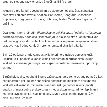
grupi po stepenu razvijenosti, a 5 opština III i IV grupi.
Iskustva u pružanju i obezbeđivanju usluge pomoć u kući za stara lica
predstavili su predstavnici Apatina, Babušnice, Beograda, Vlasotinca,
Knjaževca, Kragujevca, Krupnja, Subotice, Titela i Čajetine – 3 grada i 7
opština.
Ovaj skup, kao i prethodni (
Formulisanje politika, mera i odluka na lokalnom
nivou na osnovu podataka i istraživanja
) je bio koncipiran kao interaktivna
radionica, gde su stručni blokovi kombinovani sa prezentacijama opština i
gradova, kao i odgovarajućim vremenom za diskusiju i pitanja.
Svih 10 opština i gradova predstavilo je primere usluge pomoć u kući,
uključujući i : podatke o korisnicima i neposrednim pružaocima usluge,
kvalitetu i finansiranju usluge, kao i specifičnostima i izazovima u pružanju
usluge.
Stručni blokovi su obuhvatili teme važne za unapređenje usluge pomoć u kući:
sagledavanje usluge kroz specifične potencijalne indikatore dostupnosti,
kvaliteta i efikasnosti, minimalni standardi usluge pomoć u kući (nacrt) i
analiza primera dobre prakse iz ugla međusektorske saradnje i ispitivanja
zadovoljstva korisnika. Sve teme su izazvale veliko interesovanje i živu
diskusiju svih učesnika.