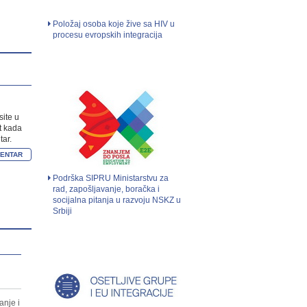
Položaj osoba koje žive sa HIV u
procesu evropskih integracija
site u
t kada
ar.
Podrška SIPRU Ministarstvu za
rad, zapošljavanje, boračka i
socijalna pitanja u razvoju NSKZ u
Srbiji
anje i