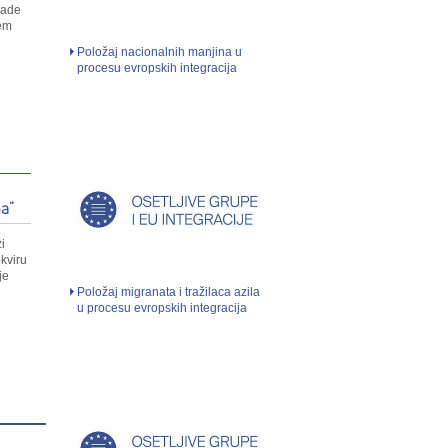
lade
jem
Položaj nacionalnih manjina u
procesu evropskih integracija
a”
i
kviru
je
Položaj migranata i tražilaca azila
u procesu evropskih integracija