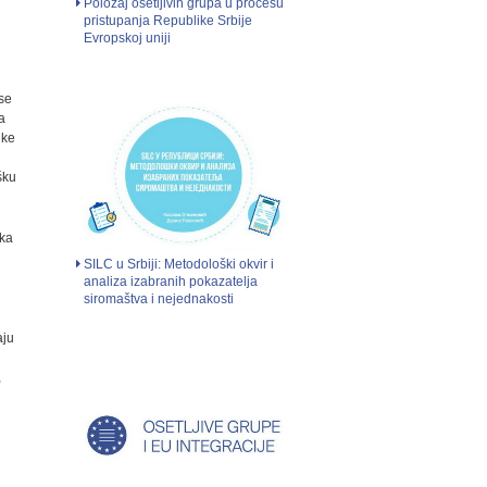
Položaj osetljivih grupa u procesu
pristupanja Republike Srbije
Evropskoj uniji
 se
a
uke
šku
ika
SILC u Srbiji: Metodološki okvir i
analiza izabranih pokazatelja
siromaštva i nejednakosti
aju
,