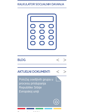
KALKULATOR SOCIJALNIH DAVANJA
<
>
BLOG
<
>
AKTUELNI DOKUMENTI
Položaj osetljivih grupa u
procesu pristupanja
Republike Srbije
Evropskoj uniji