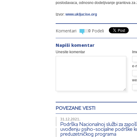
poslodavaca, odnosno dodeljivanje grantova za 
Izvor:
www.ukljucise.org
Komentari
Podeli
0
Napiši komentar
Unesite komentar
Im
e-
we
POVEZANE VESTI
31.12.2021.
Podrška Nacionalnoj službi za zapošl
uvođenju psiho-socijalne podrške k
preduzetničkog programa