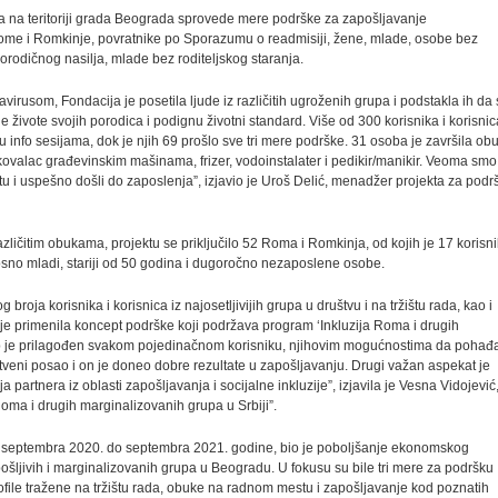
da na teritoriji grada Beograda sprovede mere podrške za zapošljavanje
i Rome i Romkinje, povratnike po Sporazumu o readmisiji, žene, mlade, osobe bez
 porodičnog nasilja, mlade bez roditeljskog staranja.
virusom, Fondacija je posetila ljude iz različitih ugroženih grupa i podstakla ih da
de živote svojih porodica i podignu životni standard. Više od 300 korisnika i korisnic
u info sesijama, dok je njih 69 prošlo sve tri mere podrške. 31 osoba je završila ob
ukovalac građevinskim mašinama, frizer, vodoinstalater i pedikir/manikir. Veoma smo
jektu i uspešno došli do zaposlenja”, izjavio je Uroš Delić, menadžer projekta za podr
različitim obukama, projektu se priključilo 52 Roma i Romkinja, od kojih je 17 korisn
odnosno mladi, stariji od 50 godina i dugoročno nezaposlene osobe.
g broja korisnika i korisnica iz najosetljivijih grupa u društvu i na tržištu rada, kao i
je primenila koncept podrške koji podržava program ‘Inkluzija Roma i drugih
tup je prilagođen svakom pojedinačnom korisniku, njihovim mogućnostima da pohađ
tveni posao i on je doneo dobre rezultate u zapošljavanju. Drugi važan aspekat je
a partnera iz oblasti zapošljavanja i socijalne inkluzije”, izjavila je Vesna Vidojević
ma i drugih marginalizovanih grupa u Srbiji”.
– od septembra 2020. do septembra 2021. godine, bio je poboljšanje ekonomskog
ošljivih i marginalizovanih grupa u Beogradu. U fokusu su bile tri mere za podršku
file tražene na tržištu rada, obuke na radnom mestu i zapošljavanje kod poznatih