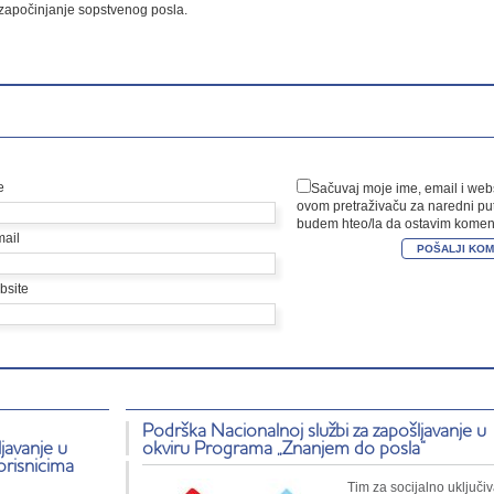
započinjanje sopstvenog posla.
e
Sačuvaj moje ime, email i web
ovom pretraživaču za naredni pu
budem hteo/la da ostavim koment
mail
bsite
Podrška Nacionalnoj službi za zapošljavanje u
javanje u
okviru Programa „Znanjem do posla“
orisnicima
Tim za socijalno uključiv