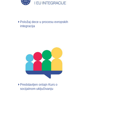
Položaj dece u procesu evropskih
integracija
Predstavljen onlajn Kurs o
socijalnom uključivanju