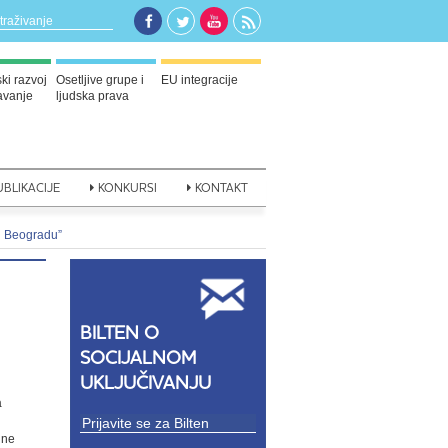
i razvoj
Osetljive grupe i
EU integracije
javanje
ljudska prava
BLIKACIJE
KONKURSI
KONTAKT
 u Beogradu”
U
BILTEN O
SOCIJALNOM
UKLJUČIVANJU
a
jne