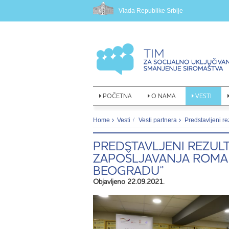
Vlada Republike Srbije
POČETNA
O NAMA
VESTI
Home
Vesti
Vesti partnera
Predstavljeni r
PREDSTAVLJENI REZULT
ZAPOŠLJAVANJA ROMA 
BEOGRADU”
Objavljeno 22.09.2021.