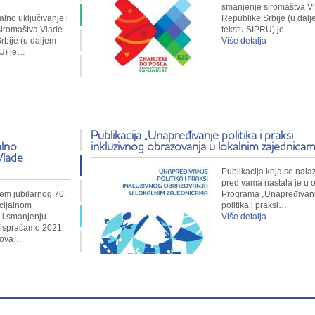
smanjenje siromaštva V
alno uključivanje i
Republike Srbije (u dal
iromaštva Vlade
tekstu SIPRU) je…
rbije (u daljem
Više detalja
RU) je…
Publikacija „Unapređivanje politika i praksi
alno
inkluzivnog obrazovanja u lokalnim zajednicam
Vlade
Publikacija koja se nalaz
pred vama nastala je u o
jem jubilarnog 70.
Programa „Unapređivan
ocijalnom
politika i praksi…
u i smanjenju
Više detalja
 ispraćamo 2021.
nova…