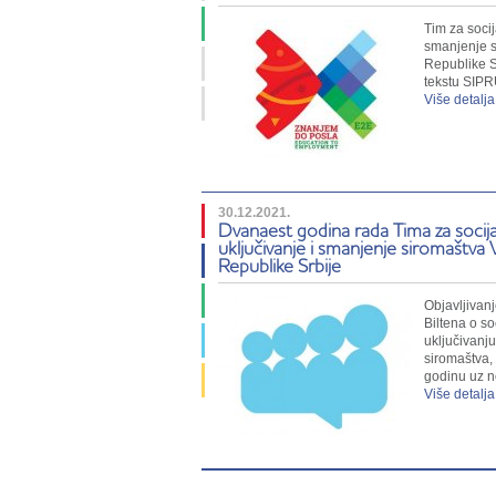
Tim za socij
smanjenje s
Republike S
tekstu SIP
Više detalja
30.12.2021.
Dvanaest godina rada Tima za socij
uključivanje i smanjenje siromaštva 
Republike Srbije
Objavljivan
Biltena o s
uključivanj
siromaštva,
godinu uz 
Više detalja