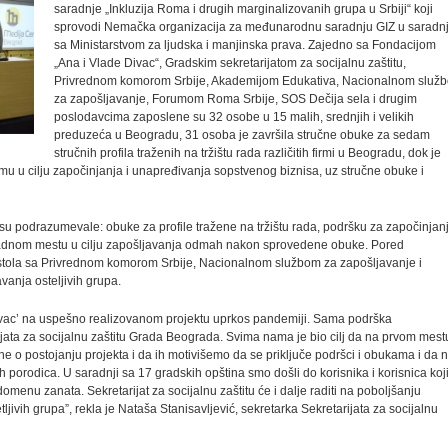
saradnje „Inkluzija Roma i drugih marginalizovanih grupa u Srbiji“ koji
sprovodi Nemačka organizacija za međunarodnu saradnju GIZ u saradnj
sa Ministarstvom za ljudska i manjinska prava. Zajedno sa Fondacijom
„Ana i Vlade Divac“, Gradskim sekretarijatom za socijalnu zaštitu,
Privrednom komorom Srbije, Akademijom Edukativa, Nacionalnom služ
za zapošljavanje, Forumom Roma Srbije, SOS Dečija sela i drugim
poslodavcima zaposlene su 32 osobe u 15 malih, srednjih i velikih
preduzeća u Beogradu, 31 osoba je završila stručne obuke za sedam
stručnih profila traženih na tržištu rada različitih firmi u Beogradu, dok je
emu u cilju započinjanja i unapređivanja sopstvenog biznisa, uz stručne obuke i
 su podrazumevale: obuke za profile tražene na tržištu rada, podršku za započinjan
adnom mestu u cilju zapošljavanja odmah nakon sprovedene obuke. Pored
tola sa Privrednom komorom Srbije, Nacionalnom službom za zapošljavanje i
vanja osteljivih grupa.
Divac’ na uspešno realizovanom projektu uprkos pandemiji. Sama podrška
arijata za socijalnu zaštitu Grada Beograda. Svima nama je bio cilj da na prvom mest
 o postojanju projekta i da ih motivišemo da se priključe podršci i obukama i da 
ih porodica. U saradnji sa 17 gradskih opština smo došli do korisnika i korisnica koj
omenu zanata. Sekretarijat za socijalnu zaštitu će i dalje raditi na poboljšanju
jivih grupa”, rekla je Nataša Stanisavljević, sekretarka Sekretarijata za socijalnu