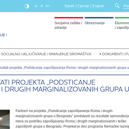
A-
A
A+
Srpski
Српски
English
Socijalna zaštita i
Obrazovanje
Ekonomsk
zdravlje
i zapošl
SOCIJALNO UKLJUČIVANJE I SMANJENJE SIROMAŠTVA
DOKUMENTI I PU
ezultati projekta „Podsticanje zapošljavanja Roma i drugih marginalizovanih grupa
ATI PROJEKTA „PODSTICANJE
I DRUGIH MARGINALIZOVANIH GRUPA 
Partneri na projektu „Podsticanje zapošljavanja Roma i drugih
marginalizovanih grupa u Beogradu” predstavili su rezultate sprovođenj
mera za podršku zapošljavanju Roma i drugih marginalizovanih i teško
zapošljivih grupa u Beogradu. Projekat je deo programa Nemačke razvo