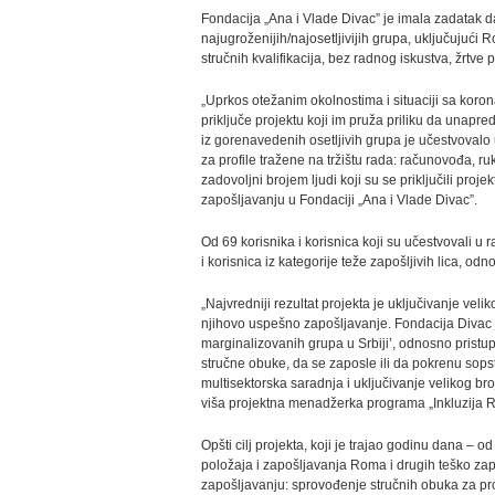
Fondacija „Ana i Vlade Divac” je imala zadatak 
najugroženijih/najosetljivijih grupa, uključujuć
stručnih kvalifikacija, bez radnog iskustva, žrtve
„Uprkos otežanim okolnostima i situaciji sa korona
priključe projektu koji im pruža priliku da unapre
iz gorenavedenih osetljivih grupa je učestvovalo 
za profile tražene na tržištu rada: računovođa, r
zadovoljni brojem ljudi koji su se priključili pro
zapošljavanju u Fondaciji „Ana i Vlade Divac”.
Od 69 korisnika i korisnica koji su učestvovali u 
i korisnica iz kategorije teže zapošljivih lica, 
„Najvredniji rezultat projekta je uključivanje veliko
njihovo uspešno zapošljavanje. Fondacija Divac 
marginalizovanih grupa u Srbiji’, odnosno pris
stručne obuke, da se zaposle ili da pokrenu sops
multisektorska saradnja i uključivanje velikog broj
viša projektna menadžerka programa „Inkluzija Ro
Opšti cilj projekta, koji je trajao godinu dana 
položaja i zapošljavanja Roma i drugih teško zap
zapošljavanju: sprovođenje stručnih obuka za pro