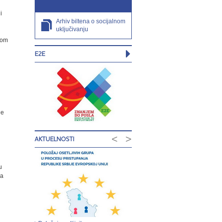
i
Arhiv biltena o socijalnom
uključivanju
bom
E2E
je
<
>
AKTUELNOSTI
u
na
i