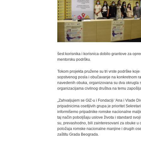
šest korisnika i korisnica dobilo grantove za opr
mentorsku podršku.
Tokom projekta pružene su tri vrste podrške koje
sopstvenog posla i obučavanje na konkretnom r
navedenih obuka, organizovana su dva okrugla s
organizacijama civilnog društva na temu zapošlja
„Zahvaljujem se GIZ-u i Fondaciji ‘Ana i Vlade 
pripadnicima osetljivih grupa je prioritet Sekret
informišemo pripadnike romske nacionalne maljine
taj način poboljšaju uslove života i standard svoj
su, prevashodno, bili zainteresovani za obuke u d
položaja romske nacionalne manjine i drugih osetl
zaštitu Grada Beograda.