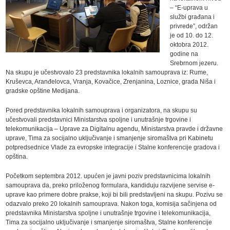
– “E-uprava u
službi građana i
privrede”, održan
je od 10. do 12.
oktobra 2012.
godine na
Srebrnom jezeru.
Na skupu je učestvovalo 23 predstavnika lokalnih samouprava iz: Rume,
Kruševca, Aranđelovca, Vranja, Kovačice, Zrenjanina, Loznice, grada Niša i
gradske opštine Medijana.
Pored predstavnika lokalnih samouprava i organizatora, na skupu su
učestvovali predstavnici Ministarstva spoljne i unutrašnje trgovine i
telekomunikacija – Uprave za Digitalnu agendu, Ministarstva pravde i državne
uprave, Tima za socijalno uključivanje i smanjenje siromaštva pri Kabinetu
potpredsednice Vlade za evropske integracije i Stalne konferencije gradova i
opština.
Početkom septembra 2012. upućen je javni poziv predstavnicima lokalnih
samouprava da, preko priloženog formulara, kandiduju razvijene servise e-
uprave kao primere dobre prakse, koji bi bili predstavljeni na skupu. Pozivu se
odazvalo preko 20 lokalnih samouprava. Nakon toga, komisija sačinjena od
predstavnika Ministarstva spoljne i unutrašnje trgovine i telekomunikacija,
Tima za socijalno uključivanje i smanjenje siromaštva, Stalne konferencije