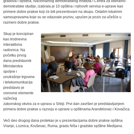
gradova i opština, Nacionalnog demokratskog instituta i Centra za liberalno-
demokratske studije, izabrala je 10 opština i njihovih servisa e-uprave kao
primere dobre prakse koji će biti prezentovani na skupu. Ostalim lokalnim
samoupravama koje su se odazvale pozivu, upućen je poziv za učešće u
razmeni dobre prakse.
Skup je koncipiran
kao trodnevna
interaktivna
radionica. Na
početku prvog
dana predstavnik
Ministarstva
spoljne i
unutrašnje trgovine
i telekomunikacija
predstavio je
osnovne elemente
važećeg
zakonskog okvira za e-upravu u Srbiji. Prvi dan završen je predstavljanjem
primera dobre prakse u razvoju e-uprave u opštinama Aranđelovac i Kovačica.
Veći deo drugog dana protekao je u prezentacijama dobre prakse opština
Vranje, Loznica, Kruševac, Ruma, grada Niša i gradske opštine Medijana.