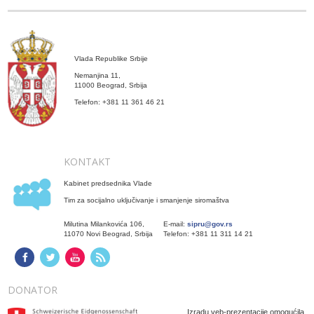
Vlada Republike Srbije
Nemanjina 11,
11000 Beograd, Srbija
Telefon: +381 11 361 46 21
KONTAKT
Kabinet predsednika Vlade
Tim za socijalno uključivanje i smanjenje siromaštva
Milutina Milankovića 106,
E-mail:
sipru@gov.rs
11070 Novi Beograd, Srbija
Telefon: +381 11 311 14 21
DONATOR
Izradu veb-prezentacije omogućila