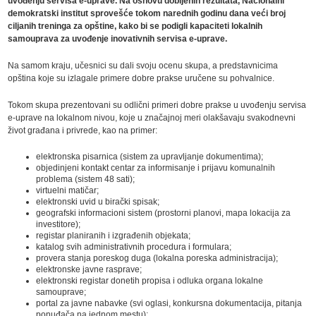
uvođenju servisa e-uprave. Na osnovu dobijenih rezultata, Nacionalni
demokratski institut sprovešće tokom narednih godinu dana veći broj
ciljanih treninga za opštine, kako bi se podigli kapaciteti lokalnih
samouprava za uvođenje inovativnih servisa e-uprave.
Na samom kraju, učesnici su dali svoju ocenu skupa, a predstavnicima
opština koje su izlagale primere dobre prakse uručene su pohvalnice.
Tokom skupa prezentovani su odlični primeri dobre prakse u uvođenju servisa
e-uprave na lokalnom nivou, koje u značajnoj meri olakšavaju svakodnevni
život građana i privrede, kao na primer:
elektronska pisarnica (sistem za upravljanje dokumentima);
objedinjeni kontakt centar za informisanje i prijavu komunalnih
problema (sistem 48 sati);
virtuelni matičar;
elektronski uvid u birački spisak;
geografski informacioni sistem (prostorni planovi, mapa lokacija za
investitore);
registar planiranih i izgrađenih objekata;
katalog svih administrativnih procedura i formulara;
provera stanja poreskog duga (lokalna poreska administracija);
elektronske javne rasprave;
elektronski registar donetih propisa i odluka organa lokalne
samouprave;
portal za javne nabavke (svi oglasi, konkursna dokumentacija, pitanja
ponuđača na jednom mestu);