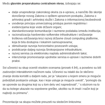
Među
glavnim preporukama centralnom nivou
, izdvajaju se:
dalje unapređenje zakonskog okvira za e-upravu, a naročito što skorije
donošenje novog Zakona o opštem upravnom postupku, Zakona o
arhivskoj građi i arhivskoj službi i Zakona o informacionoj bezbednosti
uvođenje principa univerzalnog pristupa javnim registrima i
evidencijama koje vode državni organi;
standardizovanje komunikacije i razmene podataka između institucija;
racionalizacija hardversko-softverske infrastrukture i snižavanje
troškova održavanja kroz razvoj državne cloud computing platforme,
koja bi bila dostupna i lokalnim samoupravama;
stimulisanje razvoja horizontalno povezanih usluga;
podsticanje daljeg razvoja širokopojasne infrastrukture;
razvoj servisa za elektronsku naplatu administrativnih taksi;
intenzivnije promovisanje upotrebe servisa e-uprave i razmene dobrih
praksi.
Svi učesnici su skup ocenili visokim ocenama (prosek 4.94), a posebno su bili
zadovoljni interaktivnim načinom rada. Učesnici su istakli da će stečeno
znanje dosta koristiti u daljem radu, jer je “ukazano u kojem smeru je moguće
poboljšati postojeće usluge, kao i koje usluge je moguće uvesti”, “pomoglo da
se uporede sa drugima koji su u tom delu već napredovali”, “ s obzirom na to
da su kolege ukazale na sopstvene greške, ukoliko su ih imali i način koji je
najbolji za primenu”.
Prezentacije sa skupa možete preuzeti na sledećim linkovima: