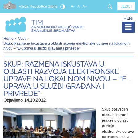
Vlada Republike Srbije
A-
A
A+
JEZICI
MENI
Home
Vesti
Skup: Razmena iskustava u oblasti razvoja elektronske uprave na lokalnom
nivou – “E-uprava u službi građana i privrede”
SKUP: RAZMENA ISKUSTAVA U
OBLASTI RAZVOJA ELEKTRONSKE
UPRAVE NA LOKALNOM NIVOU – “E-
UPRAVA U SLUŽBI GRAĐANA I
PRIVREDE”
Objavljeno 14.10.2012.
Skup posvećen
razmeni dobre
prakse u oblasti
razvoja
elektronske uprave
na lokalnom nivou