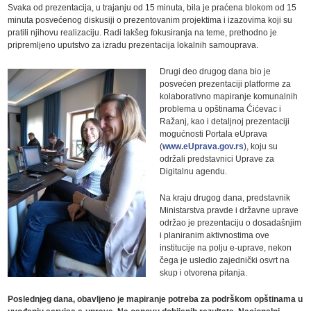
Svaka od prezentacija, u trajanju od 15 minuta, bila je praćena blokom od 15
minuta posvećenog diskusiji o prezentovanim projektima i izazovima koji su
pratili njihovu realizaciju. Radi lakšeg fokusiranja na teme, prethodno je
pripremljeno uputstvo za izradu prezentacija lokalnih samouprava.
Drugi deo drugog dana bio je
posvećen prezentaciji platforme za
kolaborativno mapiranje komunalnih
problema u opštinama Ćićevac i
Ražanj, kao i detaljnoj prezentaciji
mogućnosti Portala eUprava
(
www.eUprava.gov.rs
), koju su
održali predstavnici Uprave za
Digitalnu agendu.
Na kraju drugog dana, predstavnik
Ministarstva pravde i državne uprave
održao je prezentaciju o dosadašnjim
i planiranim aktivnostima ove
institucije na polju e-uprave, nekon
čega je usledio zajednički osvrt na
skup i otvorena pitanja.
Poslednjeg dana, obavljeno je mapiranje potreba za podrškom opštinama u