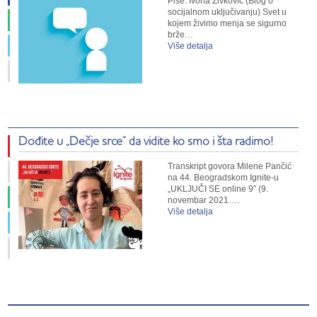
Piše: Ivona Živković (Blog o
socijalnom uključivanju) Svet u
kojem živimo menja se sigurno
brže…
Više detalja
Dođite u „Dečje srce“ da vidite ko smo i šta radimo!
Transkript govora Milene Pančić
na 44. Beogradskom Ignite-u
„UKLJUČI SE online 9” (9.
novembar 2021….
Više detalja