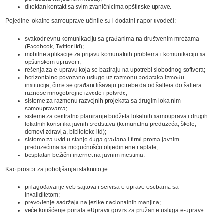
direktan kontakt sa svim zvaničnicima opštinske uprave.
Pojedine lokalne samouprave učinile su i dodatni napor uvodeći:
svakodnevnu komunikaciju sa građanima na društvenim mrežama
(Facebook, Twitter itd);
mobilne aplikacije za prijavu komunalnih problema i komunikaciju sa
opštinskom upravom;
rešenja za e-upravu koja se baziraju na upotrebi slobodnog softvera;
horizontalno povezane usluge uz razmenu podataka između
institucija, čime se građani lišavaju potrebe da od šaltera do šaltera
raznose mnogobrojne izvode i potvrde;
sisteme za razmenu razvojnih projekata sa drugim lokalnim
samoupravama;
sisteme za centralno planiranje budžeta lokalnih samouprava i drugih
lokalnih korisnika javnih sredstava (komunalna preduzeća, škole,
domovi zdravlja, biblioteke itd);
sisteme za uvid u stanje duga građana i firmi prema javnim
preduzećima sa mogućnošću objedinjene naplate;
besplatan bežični internet na javnim mestima.
Kao prostor za poboljšanja istaknuto je:
prilagođavanje veb-sajtova i servisa e-uprave osobama sa
invaliditetom;
prevođenje sadržaja na jezike nacionalnih manjina;
veće korišćenje portala eUprava.gov.rs za pružanje usluga e-uprave.