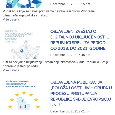
Decembar 30, 2021 5:55 pm
Publikacija koja se nalazi pred vama nastala je u okviru Programa
„Unapređivanje politika i praksi...
Više detalja
OBJAVLJEN IZVEŠTAJ O
DIGITALNOJ UKLJUČENOSTI U
REPUBLICI SRBIJI ZA PERIOD
OD 2018. DO 2021. GODINE
Decembar 30, 2021 5:45 pm
Tim za socijalno uključivanje i smanjenje siromaštva Vlade Republike Srbije
pripremio je treći po redu...
Više detalja
OBJAVLJENA PUBLIKACIJA
„POLOŽAJ OSETLJIVIH GRUPA U
PROCESU PRISTUPANJA
REPUBLIKE SRBIJE EVROPSKOJ
UNIJI“
Decembar 30, 2021 2:01 pm