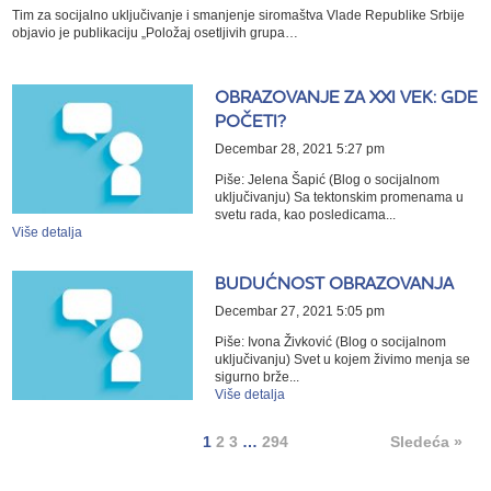
Tim za socijalno uključivanje i smanjenje siromaštva Vlade Republike Srbije
objavio je publikaciju „Položaj osetljivih grupa…
OBRAZOVANJE ZA XXI VEK: GDE
POČETI?
Decembar 28, 2021 5:27 pm
Piše: Jelena Šapić (Blog o socijalnom
uključivanju) Sa tektonskim promenama u
svetu rada, kao posledicama...
Više detalja
BUDUĆNOST OBRAZOVANJA
Decembar 27, 2021 5:05 pm
Piše: Ivona Živković (Blog o socijalnom
uključivanju) Svet u kojem živimo menja se
sigurno brže...
Više detalja
1
2
3
…
294
Sledeća »