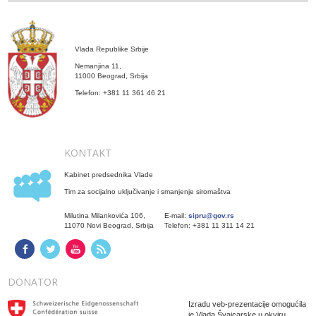
Vlada Republike Srbije
Nemanjina 11,
11000 Beograd, Srbija
Telefon: +381 11 361 46 21
KONTAKT
Kabinet predsednika Vlade
Tim za socijalno uključivanje i smanjenje siromaštva
Milutina Milankovića 106,
E-mail:
sipru@gov.rs
11070 Novi Beograd, Srbija
Telefon: +381 11 311 14 21
DONATOR
Izradu veb-prezentacije omogućila
je Vlada Švajcarske u okviru