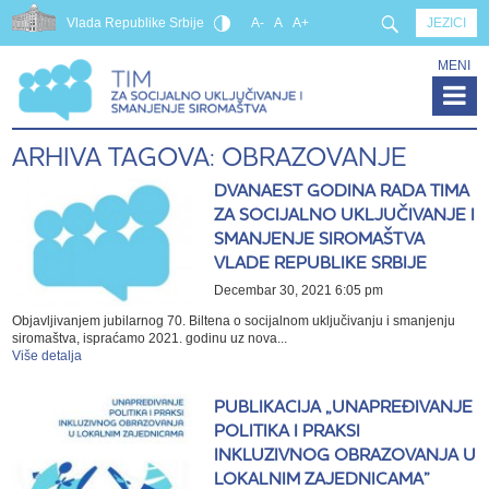
Vlada Republike Srbije
A-
A
A+
JEZICI
MENI
ARHIVA TAGOVA: OBRAZOVANJE
DVANAEST GODINA RADA TIMA
ZA SOCIJALNO UKLJUČIVANJE I
SMANJENJE SIROMAŠTVA
VLADE REPUBLIKE SRBIJE
Decembar 30, 2021 6:05 pm
Objavljivanjem jubilarnog 70. Biltena o socijalnom uključivanju i smanjenju
siromaštva, ispraćamo 2021. godinu uz nova...
Više detalja
PUBLIKACIJA „UNAPREĐIVANJE
POLITIKA I PRAKSI
INKLUZIVNOG OBRAZOVANJA U
LOKALNIM ZAJEDNICAMA”